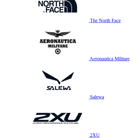
The North Face
Aeronautica Militare
Salewa
2XU