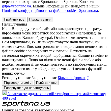
персональних даних є Sportano.com Sp. z o.o. Контакт:
gdpr@sportano.ua
. Більше інформації Ви знайдете в нашій
Політиці конфіденційності та файлів cookie - Sportano.ua
.
Прийняти все
Налаштування
Налаштування
Коли Ви відвідуєте веб-сайт або використовуєте програму,
інформація може збиратися або зберігатися (наприклад, за
допомогою Вашого браузера). Оскільки ми хочемо залишити
Вам вирішувати, як Ви використовуєте наші послуги, Ви
можете самостійно контролювати використання певних типів
файлів cookie або подібних технологій. Натисніть на
заголовки окремих категорій, щоб дізнатися більше та змінити
налаштування. Якщо ви відхилите певні файли cookie або
подібні технології, це може призвести до відображення менш
релевантного вмісту або до недоступності певних функцій
наших служб.
Розгорнути опис
Згорнути опис
Більше інформації
Підтвердити вибір
Прийняти все
Повернутися до налаштувань
Завантажте додаток на свій телефон та отримайте знижку
400 грн!
Пошук за товаром, категорією чи брендом