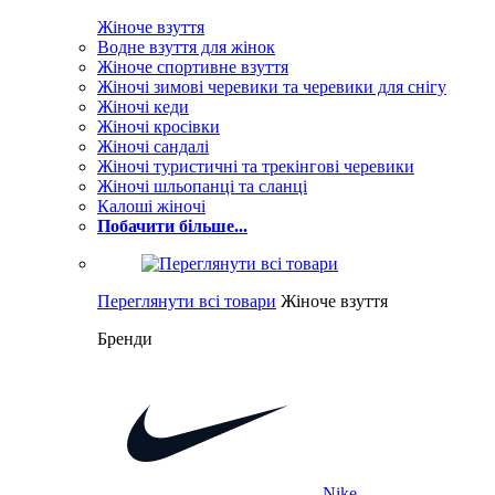
Жіноче взуття
Водне взуття для жінок
Жіноче спортивне взуття
Жіночі зимові черевики та черевики для снігу
Жіночі кеди
Жіночі кросівки
Жіночі сандалі
Жіночі туристичні та трекінгові черевики
Жіночі шльопанці та сланці
Калоші жіночі
Побачити більше...
Переглянути всі товари
Жіноче взуття
Бренди
Nike