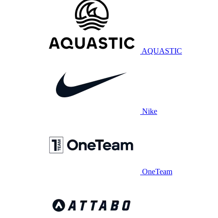
AQUASTIC
Nike
OneTeam