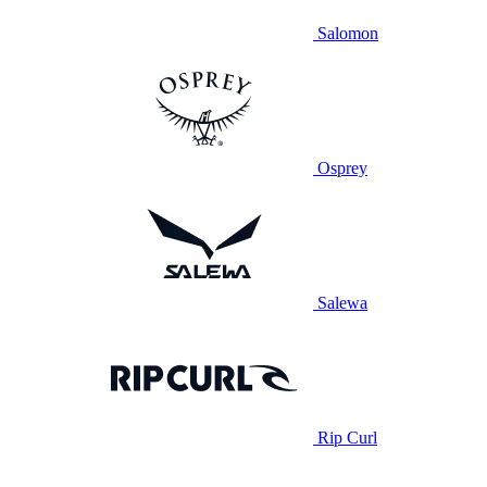
Salomon
Osprey
Salewa
Rip Curl