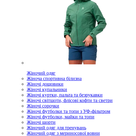
Жіночий одяг
Жіноча спортивна білизна
Жіночі дощовики
Жіночі купальники
Жіночі куртки, пальта та безрукавки
Жіночі світшоти, флісові кофти та светри
Жіночі сорочки
Жіночі футболки та топи з УФ-фільтром
Жіночі футболки, майки та топи
Жіночі шорти
Жіночий одяг для тренувань
Жіночий одяг з мериносової вовни