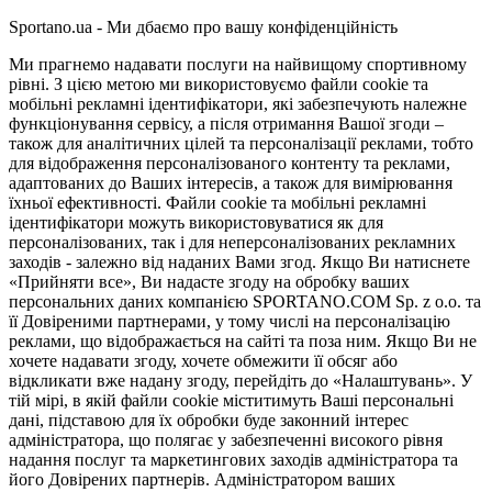
Sportano.ua - Ми дбаємо про вашу конфіденційність
Ми прагнемо надавати послуги на найвищому спортивному
рівні. З цією метою ми використовуємо файли cookie та
мобільні рекламні ідентифікатори, які забезпечують належне
функціонування сервісу, а після отримання Вашої згоди –
також для аналітичних цілей та персоналізації реклами, тобто
для відображення персоналізованого контенту та реклами,
адаптованих до Ваших інтересів, а також для вимірювання
їхньої ефективності. Файли cookie та мобільні рекламні
ідентифікатори можуть використовуватися як для
персоналізованих, так і для неперсоналізованих рекламних
заходів - залежно від наданих Вами згод. Якщо Ви натиснете
«Прийняти все», Ви надасте згоду на обробку ваших
персональних даних компанією SPORTANO.COM Sp. z o.o. та
її Довіреними партнерами, у тому числі на персоналізацію
реклами, що відображається на сайті та поза ним. Якщо Ви не
хочете надавати згоду, хочете обмежити її обсяг або
відкликати вже надану згоду, перейдіть до «Налаштувань». У
тій мірі, в якій файли cookie міститимуть Ваші персональні
дані, підставою для їх обробки буде законний інтерес
адміністратора, що полягає у забезпеченні високого рівня
надання послуг та маркетингових заходів адміністратора та
його Довірених партнерів. Адміністратором ваших