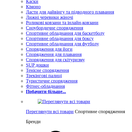
Каски
Кімоно
Ласти для дайвінгу та підводного плавання
Лижні черевики жіночі
Роликові ковзани та інлайн-ковзани
Сноубордичне спорядження
Спортивне обладнання для баскетболу
Спортивне обладнання для боксу
Спортивне обладнання для футболу
Спорядження для йоги
Спорядження для плавання
Спорядження для скітуризму
SUP дошки
Тенісне спорядження
Трекінгові палиці
Туристичне спорядження
Фітнес-обладнання
Побачити більше...
Переглянути всі товари
Спортивне спорядження
Бренди