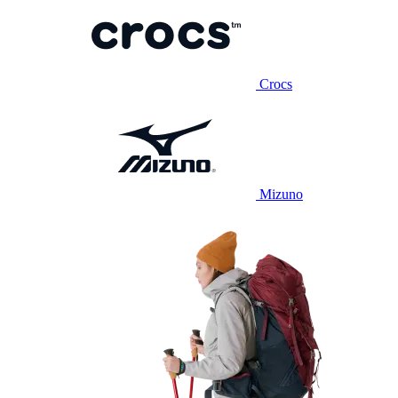
Crocs
Mizuno