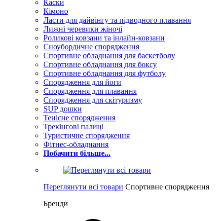
Каски
Кімоно
Ласти для дайвінгу та підводного плавання
Лижні черевики жіночі
Роликові ковзани та інлайн-ковзани
Сноубордичне спорядження
Спортивне обладнання для баскетболу
Спортивне обладнання для боксу
Спортивне обладнання для футболу
Спорядження для йоги
Спорядження для плавання
Спорядження для скітуризму
SUP дошки
Тенісне спорядження
Трекінгові палиці
Туристичне спорядження
Фітнес-обладнання
Побачити більше...
Переглянути всі товари
Спортивне спорядження
Бренди