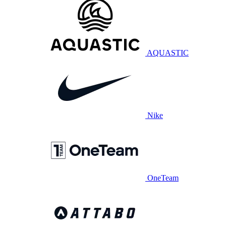
AQUASTIC
Nike
OneTeam