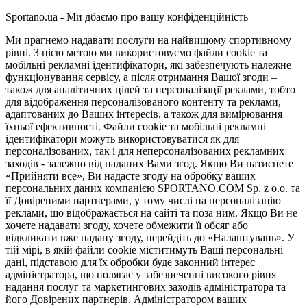
Sportano.ua - Ми дбаємо про вашу конфіденційність
Ми прагнемо надавати послуги на найвищому спортивному
рівні. З цією метою ми використовуємо файли cookie та
мобільні рекламні ідентифікатори, які забезпечують належне
функціонування сервісу, а після отримання Вашої згоди –
також для аналітичних цілей та персоналізації реклами, тобто
для відображення персоналізованого контенту та реклами,
адаптованих до Ваших інтересів, а також для вимірювання
їхньої ефективності. Файли cookie та мобільні рекламні
ідентифікатори можуть використовуватися як для
персоналізованих, так і для неперсоналізованих рекламних
заходів - залежно від наданих Вами згод. Якщо Ви натиснете
«Прийняти все», Ви надасте згоду на обробку ваших
персональних даних компанією SPORTANO.COM Sp. z o.o. та
її Довіреними партнерами, у тому числі на персоналізацію
реклами, що відображається на сайті та поза ним. Якщо Ви не
хочете надавати згоду, хочете обмежити її обсяг або
відкликати вже надану згоду, перейдіть до «Налаштувань». У
тій мірі, в якій файли cookie міститимуть Ваші персональні
дані, підставою для їх обробки буде законний інтерес
адміністратора, що полягає у забезпеченні високого рівня
надання послуг та маркетингових заходів адміністратора та
його Довірених партнерів. Адміністратором ваших