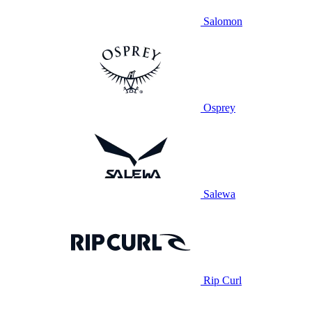
Salomon
Osprey
Salewa
Rip Curl