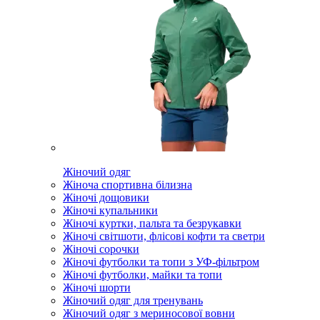
Жіночий одяг
Жіноча спортивна білизна
Жіночі дощовики
Жіночі купальники
Жіночі куртки, пальта та безрукавки
Жіночі світшоти, флісові кофти та светри
Жіночі сорочки
Жіночі футболки та топи з УФ-фільтром
Жіночі футболки, майки та топи
Жіночі шорти
Жіночий одяг для тренувань
Жіночий одяг з мериносової вовни