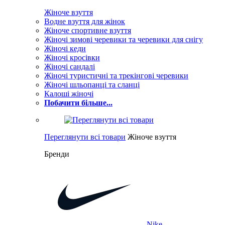
Жіноче взуття
Водне взуття для жінок
Жіноче спортивне взуття
Жіночі зимові черевики та черевики для снігу
Жіночі кеди
Жіночі кросівки
Жіночі сандалі
Жіночі туристичні та трекінгові черевики
Жіночі шльопанці та сланці
Калоші жіночі
Побачити більше...
Переглянути всі товари
Жіноче взуття
Бренди
Nike