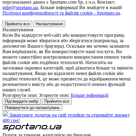
персональних даних є Sportano.com Sp. z o.o. Контакт:
gdpr@sportano.ua
. Більше інформації Ви знайдете в нашій
Політиці конфіденційності та файлів cookie - Sportano.ua
.
Прийняти все
Налаштування
Налаштування
Коли Ви відвідуєте веб-сайт або використовуєте програму,
інформація може збиратися або зберігатися (наприклад, за
допомогою Вашого браузера). Оскільки ми хочемо залишити
Вам вирішувати, як Ви використовуєте наші послуги, Ви
можете самостійно контролювати використання певних типів
файлів cookie або подібних технологій. Натисніть на
заголовки окремих категорій, щоб дізнатися більше та змінити
налаштування. Якщо ви відхилите певні файли cookie або
подібні технології, це може призвести до відображення менш
релевантного вмісту або до недоступності певних функцій
наших служб.
Розгорнути опис
Згорнути опис
Більше інформації
Підтвердити вибір
Прийняти все
Повернутися до налаштувань
Завантажте додаток на свій телефон та отримайте знижку
400 грн!
Пошук за товаром, категорією чи брендом