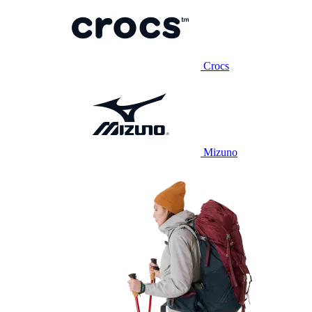
Crocs
Mizuno