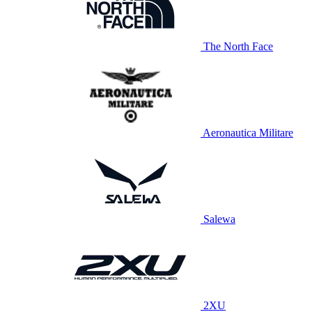
The North Face
Aeronautica Militare
Salewa
2XU