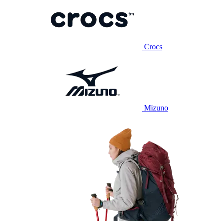
Crocs
Mizuno