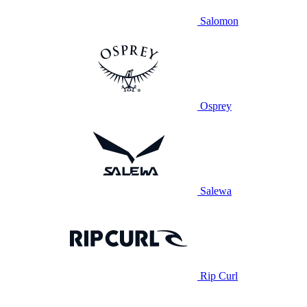
Salomon
Osprey
Salewa
Rip Curl