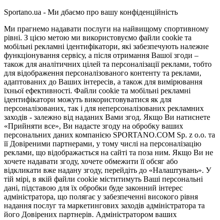
Sportano.ua - Ми дбаємо про вашу конфіденційність
Ми прагнемо надавати послуги на найвищому спортивному
рівні. З цією метою ми використовуємо файли cookie та
мобільні рекламні ідентифікатори, які забезпечують належне
функціонування сервісу, а після отримання Вашої згоди –
також для аналітичних цілей та персоналізації реклами, тобто
для відображення персоналізованого контенту та реклами,
адаптованих до Ваших інтересів, а також для вимірювання
їхньої ефективності. Файли cookie та мобільні рекламні
ідентифікатори можуть використовуватися як для
персоналізованих, так і для неперсоналізованих рекламних
заходів - залежно від наданих Вами згод. Якщо Ви натиснете
«Прийняти все», Ви надасте згоду на обробку ваших
персональних даних компанією SPORTANO.COM Sp. z o.o. та
її Довіреними партнерами, у тому числі на персоналізацію
реклами, що відображається на сайті та поза ним. Якщо Ви не
хочете надавати згоду, хочете обмежити її обсяг або
відкликати вже надану згоду, перейдіть до «Налаштувань». У
тій мірі, в якій файли cookie міститимуть Ваші персональні
дані, підставою для їх обробки буде законний інтерес
адміністратора, що полягає у забезпеченні високого рівня
надання послуг та маркетингових заходів адміністратора та
його Довірених партнерів. Адміністратором ваших