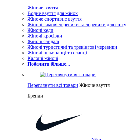
Жіноче взуття
Водне взуття для жінок
Жіноче спортивне взуття
Жіночі зимові черевики та черевики для снігу
Жіночі кеди
Жіночі кросівки
Жіночі сандалі
Жіночі туристичні та трекінгові черевики
Жіночі шльопанці та сланці
Калоші жіночі
Побачити більше...
Переглянути всі товари
Жіноче взуття
Бренди
Nike