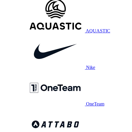
AQUASTIC
Nike
OneTeam