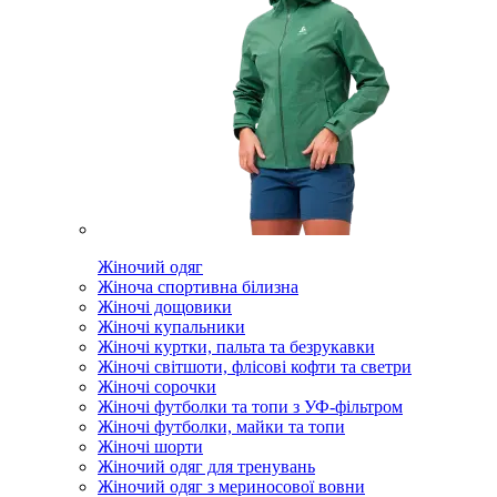
Жіночий одяг
Жіноча спортивна білизна
Жіночі дощовики
Жіночі купальники
Жіночі куртки, пальта та безрукавки
Жіночі світшоти, флісові кофти та светри
Жіночі сорочки
Жіночі футболки та топи з УФ-фільтром
Жіночі футболки, майки та топи
Жіночі шорти
Жіночий одяг для тренувань
Жіночий одяг з мериносової вовни