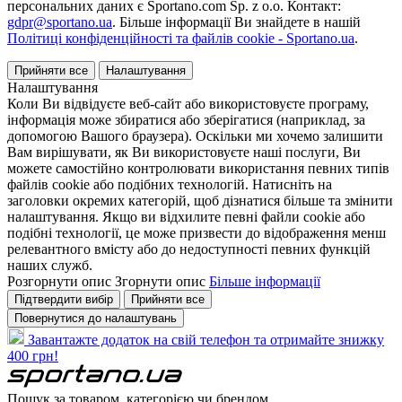
персональних даних є Sportano.com Sp. z o.o. Контакт:
gdpr@sportano.ua
. Більше інформації Ви знайдете в нашій
Політиці конфіденційності та файлів cookie - Sportano.ua
.
Прийняти все
Налаштування
Налаштування
Коли Ви відвідуєте веб-сайт або використовуєте програму,
інформація може збиратися або зберігатися (наприклад, за
допомогою Вашого браузера). Оскільки ми хочемо залишити
Вам вирішувати, як Ви використовуєте наші послуги, Ви
можете самостійно контролювати використання певних типів
файлів cookie або подібних технологій. Натисніть на
заголовки окремих категорій, щоб дізнатися більше та змінити
налаштування. Якщо ви відхилите певні файли cookie або
подібні технології, це може призвести до відображення менш
релевантного вмісту або до недоступності певних функцій
наших служб.
Розгорнути опис
Згорнути опис
Більше інформації
Підтвердити вибір
Прийняти все
Повернутися до налаштувань
Завантажте додаток на свій телефон та отримайте знижку
400 грн!
Пошук за товаром, категорією чи брендом