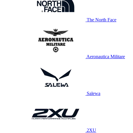
The North Face
Aeronautica Militare
Salewa
2XU