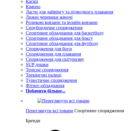
Каски
Кімоно
Ласти для дайвінгу та підводного плавання
Лижні черевики жіночі
Роликові ковзани та інлайн-ковзани
Сноубордичне спорядження
Спортивне обладнання для баскетболу
Спортивне обладнання для боксу
Спортивне обладнання для футболу
Спорядження для йоги
Спорядження для плавання
Спорядження для скітуризму
SUP дошки
Тенісне спорядження
Трекінгові палиці
Туристичне спорядження
Фітнес-обладнання
Побачити більше...
Переглянути всі товари
Спортивне спорядження
Бренди