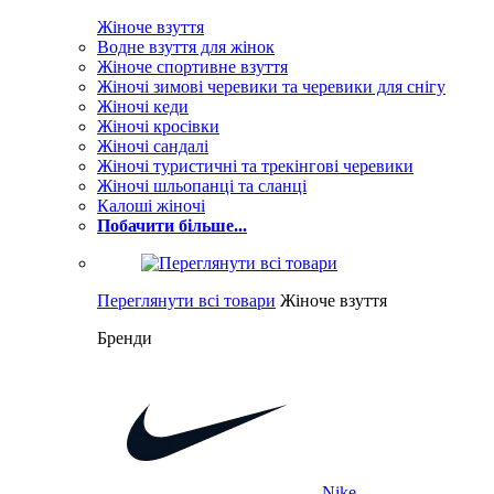
Жіноче взуття
Водне взуття для жінок
Жіноче спортивне взуття
Жіночі зимові черевики та черевики для снігу
Жіночі кеди
Жіночі кросівки
Жіночі сандалі
Жіночі туристичні та трекінгові черевики
Жіночі шльопанці та сланці
Калоші жіночі
Побачити більше...
Переглянути всі товари
Жіноче взуття
Бренди
Nike