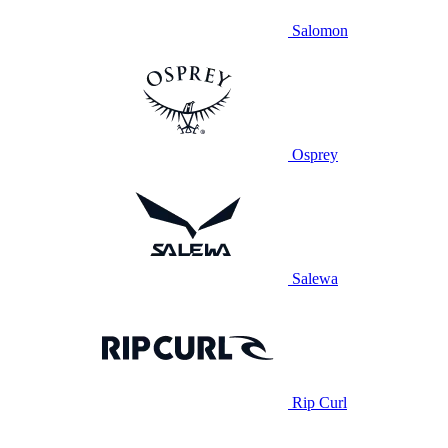
Salomon
Osprey
Salewa
Rip Curl