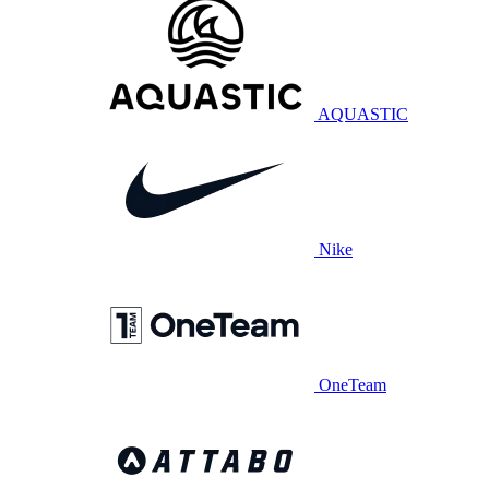
AQUASTIC
Nike
OneTeam