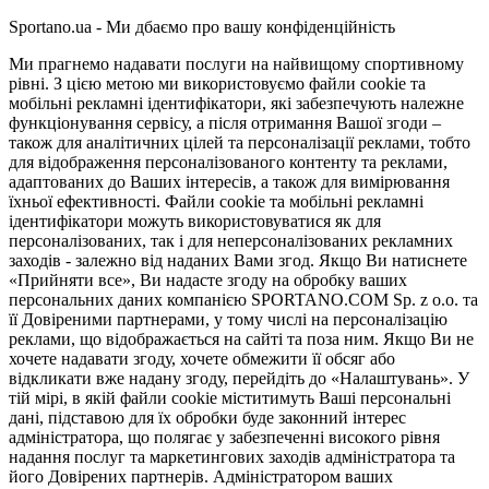
Sportano.ua - Ми дбаємо про вашу конфіденційність
Ми прагнемо надавати послуги на найвищому спортивному
рівні. З цією метою ми використовуємо файли cookie та
мобільні рекламні ідентифікатори, які забезпечують належне
функціонування сервісу, а після отримання Вашої згоди –
також для аналітичних цілей та персоналізації реклами, тобто
для відображення персоналізованого контенту та реклами,
адаптованих до Ваших інтересів, а також для вимірювання
їхньої ефективності. Файли cookie та мобільні рекламні
ідентифікатори можуть використовуватися як для
персоналізованих, так і для неперсоналізованих рекламних
заходів - залежно від наданих Вами згод. Якщо Ви натиснете
«Прийняти все», Ви надасте згоду на обробку ваших
персональних даних компанією SPORTANO.COM Sp. z o.o. та
її Довіреними партнерами, у тому числі на персоналізацію
реклами, що відображається на сайті та поза ним. Якщо Ви не
хочете надавати згоду, хочете обмежити її обсяг або
відкликати вже надану згоду, перейдіть до «Налаштувань». У
тій мірі, в якій файли cookie міститимуть Ваші персональні
дані, підставою для їх обробки буде законний інтерес
адміністратора, що полягає у забезпеченні високого рівня
надання послуг та маркетингових заходів адміністратора та
його Довірених партнерів. Адміністратором ваших