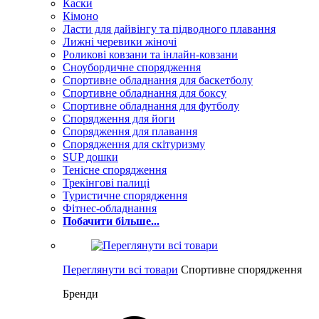
Каски
Кімоно
Ласти для дайвінгу та підводного плавання
Лижні черевики жіночі
Роликові ковзани та інлайн-ковзани
Сноубордичне спорядження
Спортивне обладнання для баскетболу
Спортивне обладнання для боксу
Спортивне обладнання для футболу
Спорядження для йоги
Спорядження для плавання
Спорядження для скітуризму
SUP дошки
Тенісне спорядження
Трекінгові палиці
Туристичне спорядження
Фітнес-обладнання
Побачити більше...
Переглянути всі товари
Спортивне спорядження
Бренди