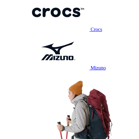
Crocs
Mizuno