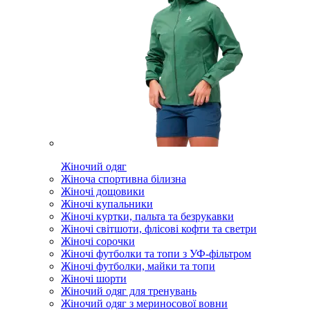
Жіночий одяг
Жіноча спортивна білизна
Жіночі дощовики
Жіночі купальники
Жіночі куртки, пальта та безрукавки
Жіночі світшоти, флісові кофти та светри
Жіночі сорочки
Жіночі футболки та топи з УФ-фільтром
Жіночі футболки, майки та топи
Жіночі шорти
Жіночий одяг для тренувань
Жіночий одяг з мериносової вовни