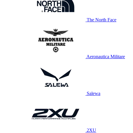
The North Face
Aeronautica Militare
Salewa
2XU