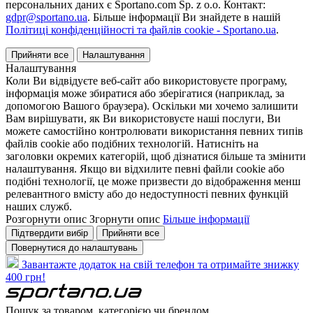
персональних даних є Sportano.com Sp. z o.o. Контакт:
gdpr@sportano.ua
. Більше інформації Ви знайдете в нашій
Політиці конфіденційності та файлів cookie - Sportano.ua
.
Прийняти все
Налаштування
Налаштування
Коли Ви відвідуєте веб-сайт або використовуєте програму,
інформація може збиратися або зберігатися (наприклад, за
допомогою Вашого браузера). Оскільки ми хочемо залишити
Вам вирішувати, як Ви використовуєте наші послуги, Ви
можете самостійно контролювати використання певних типів
файлів cookie або подібних технологій. Натисніть на
заголовки окремих категорій, щоб дізнатися більше та змінити
налаштування. Якщо ви відхилите певні файли cookie або
подібні технології, це може призвести до відображення менш
релевантного вмісту або до недоступності певних функцій
наших служб.
Розгорнути опис
Згорнути опис
Більше інформації
Підтвердити вибір
Прийняти все
Повернутися до налаштувань
Завантажте додаток на свій телефон та отримайте знижку
400 грн!
Пошук за товаром, категорією чи брендом