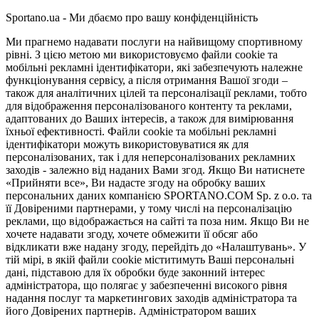
Sportano.ua - Ми дбаємо про вашу конфіденційність
Ми прагнемо надавати послуги на найвищому спортивному
рівні. З цією метою ми використовуємо файли cookie та
мобільні рекламні ідентифікатори, які забезпечують належне
функціонування сервісу, а після отримання Вашої згоди –
також для аналітичних цілей та персоналізації реклами, тобто
для відображення персоналізованого контенту та реклами,
адаптованих до Ваших інтересів, а також для вимірювання
їхньої ефективності. Файли cookie та мобільні рекламні
ідентифікатори можуть використовуватися як для
персоналізованих, так і для неперсоналізованих рекламних
заходів - залежно від наданих Вами згод. Якщо Ви натиснете
«Прийняти все», Ви надасте згоду на обробку ваших
персональних даних компанією SPORTANO.COM Sp. z o.o. та
її Довіреними партнерами, у тому числі на персоналізацію
реклами, що відображається на сайті та поза ним. Якщо Ви не
хочете надавати згоду, хочете обмежити її обсяг або
відкликати вже надану згоду, перейдіть до «Налаштувань». У
тій мірі, в якій файли cookie міститимуть Ваші персональні
дані, підставою для їх обробки буде законний інтерес
адміністратора, що полягає у забезпеченні високого рівня
надання послуг та маркетингових заходів адміністратора та
його Довірених партнерів. Адміністратором ваших