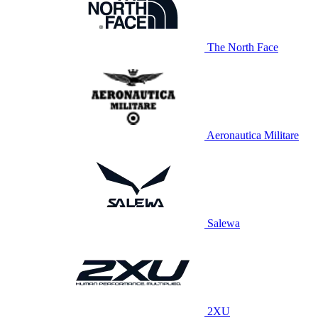
The North Face
Aeronautica Militare
Salewa
2XU