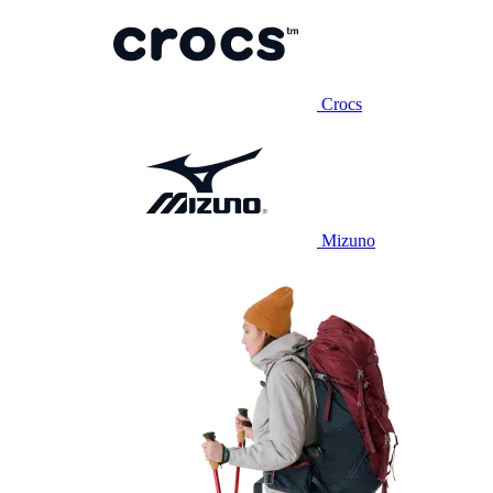
Crocs
Mizuno