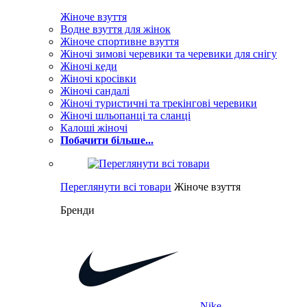
Жіноче взуття
Водне взуття для жінок
Жіноче спортивне взуття
Жіночі зимові черевики та черевики для снігу
Жіночі кеди
Жіночі кросівки
Жіночі сандалі
Жіночі туристичні та трекінгові черевики
Жіночі шльопанці та сланці
Калоші жіночі
Побачити більше...
Переглянути всі товари
Жіноче взуття
Бренди
Nike