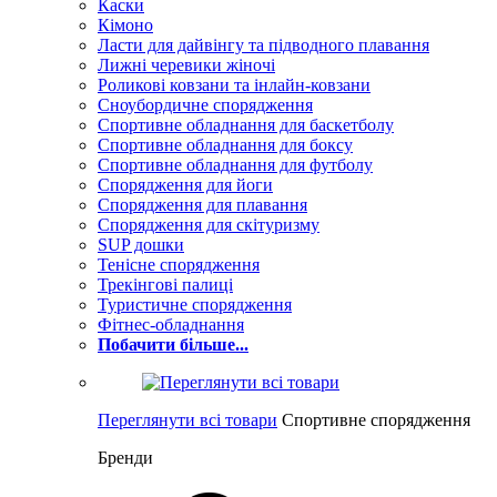
Каски
Кімоно
Ласти для дайвінгу та підводного плавання
Лижні черевики жіночі
Роликові ковзани та інлайн-ковзани
Сноубордичне спорядження
Спортивне обладнання для баскетболу
Спортивне обладнання для боксу
Спортивне обладнання для футболу
Спорядження для йоги
Спорядження для плавання
Спорядження для скітуризму
SUP дошки
Тенісне спорядження
Трекінгові палиці
Туристичне спорядження
Фітнес-обладнання
Побачити більше...
Переглянути всі товари
Спортивне спорядження
Бренди