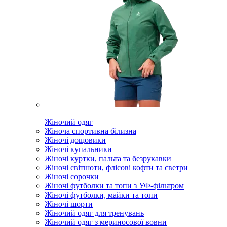
Жіночий одяг
Жіноча спортивна білизна
Жіночі дощовики
Жіночі купальники
Жіночі куртки, пальта та безрукавки
Жіночі світшоти, флісові кофти та светри
Жіночі сорочки
Жіночі футболки та топи з УФ-фільтром
Жіночі футболки, майки та топи
Жіночі шорти
Жіночий одяг для тренувань
Жіночий одяг з мериносової вовни