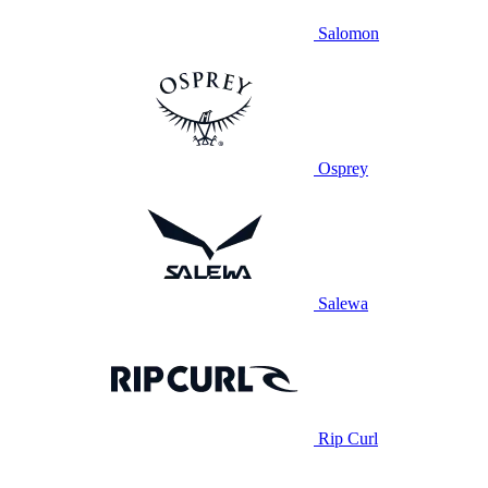
Salomon
Osprey
Salewa
Rip Curl