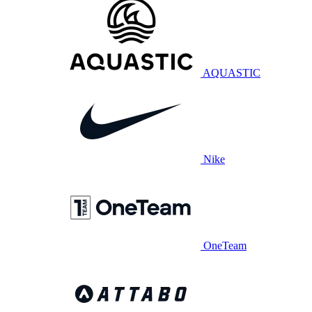
AQUASTIC
Nike
OneTeam