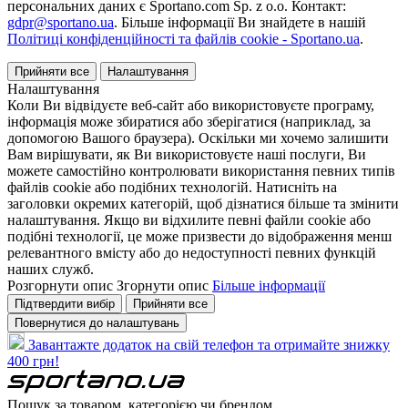
персональних даних є Sportano.com Sp. z o.o. Контакт:
gdpr@sportano.ua
. Більше інформації Ви знайдете в нашій
Політиці конфіденційності та файлів cookie - Sportano.ua
.
Прийняти все
Налаштування
Налаштування
Коли Ви відвідуєте веб-сайт або використовуєте програму,
інформація може збиратися або зберігатися (наприклад, за
допомогою Вашого браузера). Оскільки ми хочемо залишити
Вам вирішувати, як Ви використовуєте наші послуги, Ви
можете самостійно контролювати використання певних типів
файлів cookie або подібних технологій. Натисніть на
заголовки окремих категорій, щоб дізнатися більше та змінити
налаштування. Якщо ви відхилите певні файли cookie або
подібні технології, це може призвести до відображення менш
релевантного вмісту або до недоступності певних функцій
наших служб.
Розгорнути опис
Згорнути опис
Більше інформації
Підтвердити вибір
Прийняти все
Повернутися до налаштувань
Завантажте додаток на свій телефон та отримайте знижку
400 грн!
Пошук за товаром, категорією чи брендом