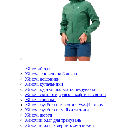
Жіночий одяг
Жіноча спортивна білизна
Жіночі дощовики
Жіночі купальники
Жіночі куртки, пальта та безрукавки
Жіночі світшоти, флісові кофти та светри
Жіночі сорочки
Жіночі футболки та топи з УФ-фільтром
Жіночі футболки, майки та топи
Жіночі шорти
Жіночий одяг для тренувань
Жіночий одяг з мериносової вовни