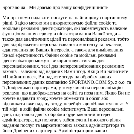
Sportano.ua - Ми дбаємо про вашу конфіденційність
Ми прагнемо надавати послуги на найвищому спортивному
рівні. З цією метою ми використовуємо файли cookie та
мобільні рекламні ідентифікатори, які забезпечують належне
функціонування сервісу, а після отримання Вашої згоди –
також для аналітичних цілей та персоналізації реклами, тобто
для відображення персоналізованого контенту та реклами,
адаптованих до Ваших інтересів, а також для вимірювання
їхньої ефективності. Файли cookie та мобільні рекламні
ідентифікатори можуть використовуватися як для
персоналізованих, так і для неперсоналізованих рекламних
заходів - залежно від наданих Вами згод. Якщо Ви натиснете
«Прийняти все», Ви надасте згоду на обробку ваших
персональних даних компанією SPORTANO.COM Sp. z o.o. та
її Довіреними партнерами, у тому числі на персоналізацію
реклами, що відображається на сайті та поза ним. Якщо Ви не
хочете надавати згоду, хочете обмежити її обсяг або
відкликати вже надану згоду, перейдіть до «Налаштувань». У
тій мірі, в якій файли cookie міститимуть Ваші персональні
дані, підставою для їх обробки буде законний інтерес
адміністратора, що полягає у забезпеченні високого рівня
надання послуг та маркетингових заходів адміністратора та
його Довірених партнерів. Адміністратором ваших