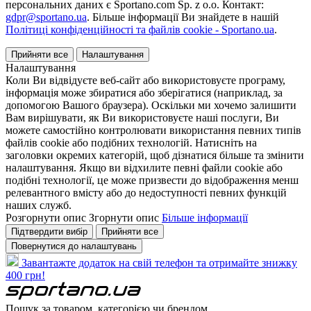
персональних даних є Sportano.com Sp. z o.o. Контакт:
gdpr@sportano.ua
. Більше інформації Ви знайдете в нашій
Політиці конфіденційності та файлів cookie - Sportano.ua
.
Прийняти все
Налаштування
Налаштування
Коли Ви відвідуєте веб-сайт або використовуєте програму,
інформація може збиратися або зберігатися (наприклад, за
допомогою Вашого браузера). Оскільки ми хочемо залишити
Вам вирішувати, як Ви використовуєте наші послуги, Ви
можете самостійно контролювати використання певних типів
файлів cookie або подібних технологій. Натисніть на
заголовки окремих категорій, щоб дізнатися більше та змінити
налаштування. Якщо ви відхилите певні файли cookie або
подібні технології, це може призвести до відображення менш
релевантного вмісту або до недоступності певних функцій
наших служб.
Розгорнути опис
Згорнути опис
Більше інформації
Підтвердити вибір
Прийняти все
Повернутися до налаштувань
Завантажте додаток на свій телефон та отримайте знижку
400 грн!
Пошук за товаром, категорією чи брендом