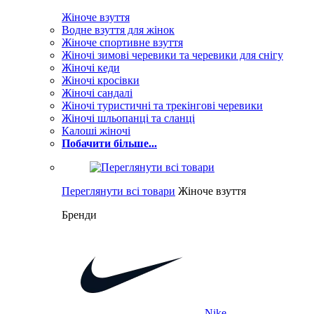
Жіноче взуття
Водне взуття для жінок
Жіноче спортивне взуття
Жіночі зимові черевики та черевики для снігу
Жіночі кеди
Жіночі кросівки
Жіночі сандалі
Жіночі туристичні та трекінгові черевики
Жіночі шльопанці та сланці
Калоші жіночі
Побачити більше...
Переглянути всі товари
Жіноче взуття
Бренди
Nike