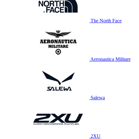
The North Face
Aeronautica Militare
Salewa
2XU