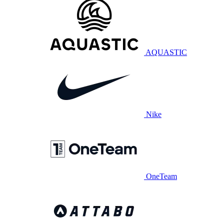
AQUASTIC
Nike
OneTeam