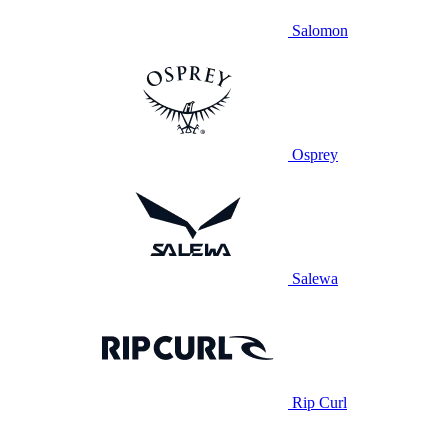
Salomon
Osprey
Salewa
Rip Curl