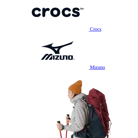
Crocs
Mizuno