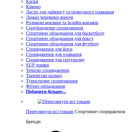
Каски
Кімоно
Ласти для дайвінгу та підводного плавання
Лижні черевики жіночі
Роликові ковзани та інлайн-ковзани
Сноубордичне спорядження
Спортивне обладнання для баскетболу
Спортивне обладнання для боксу
Спортивне обладнання для футболу
Спорядження для йоги
Спорядження для плавання
Спорядження для скітуризму
SUP дошки
Тенісне спорядження
Трекінгові палиці
Туристичне спорядження
Фітнес-обладнання
Побачити більше...
Переглянути всі товари
Спортивне спорядження
Бренди