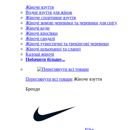
Жіноче взуття
Водне взуття для жінок
Жіноче спортивне взуття
Жіночі зимові черевики та черевики для снігу
Жіночі кеди
Жіночі кросівки
Жіночі сандалі
Жіночі туристичні та трекінгові черевики
Жіночі шльопанці та сланці
Калоші жіночі
Побачити більше...
Переглянути всі товари
Жіноче взуття
Бренди
Nike