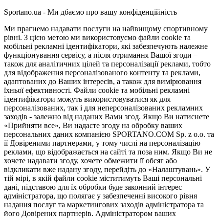
Sportano.ua - Ми дбаємо про вашу конфіденційність
Ми прагнемо надавати послуги на найвищому спортивному
рівні. З цією метою ми використовуємо файли cookie та
мобільні рекламні ідентифікатори, які забезпечують належне
функціонування сервісу, а після отримання Вашої згоди –
також для аналітичних цілей та персоналізації реклами, тобто
для відображення персоналізованого контенту та реклами,
адаптованих до Ваших інтересів, а також для вимірювання
їхньої ефективності. Файли cookie та мобільні рекламні
ідентифікатори можуть використовуватися як для
персоналізованих, так і для неперсоналізованих рекламних
заходів - залежно від наданих Вами згод. Якщо Ви натиснете
«Прийняти все», Ви надасте згоду на обробку ваших
персональних даних компанією SPORTANO.COM Sp. z o.o. та
її Довіреними партнерами, у тому числі на персоналізацію
реклами, що відображається на сайті та поза ним. Якщо Ви не
хочете надавати згоду, хочете обмежити її обсяг або
відкликати вже надану згоду, перейдіть до «Налаштувань». У
тій мірі, в якій файли cookie міститимуть Ваші персональні
дані, підставою для їх обробки буде законний інтерес
адміністратора, що полягає у забезпеченні високого рівня
надання послуг та маркетингових заходів адміністратора та
його Довірених партнерів. Адміністратором ваших