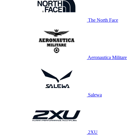
The North Face
Aeronautica Militare
Salewa
2XU