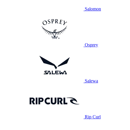
Salomon
Osprey
Salewa
Rip Curl