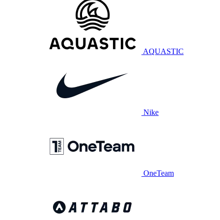
AQUASTIC
Nike
OneTeam