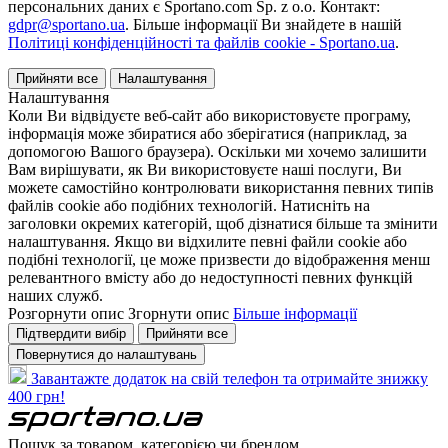
персональних даних є Sportano.com Sp. z o.o. Контакт:
gdpr@sportano.ua
. Більше інформації Ви знайдете в нашій
Політиці конфіденційності та файлів cookie - Sportano.ua
.
Прийняти все
Налаштування
Налаштування
Коли Ви відвідуєте веб-сайт або використовуєте програму,
інформація може збиратися або зберігатися (наприклад, за
допомогою Вашого браузера). Оскільки ми хочемо залишити
Вам вирішувати, як Ви використовуєте наші послуги, Ви
можете самостійно контролювати використання певних типів
файлів cookie або подібних технологій. Натисніть на
заголовки окремих категорій, щоб дізнатися більше та змінити
налаштування. Якщо ви відхилите певні файли cookie або
подібні технології, це може призвести до відображення менш
релевантного вмісту або до недоступності певних функцій
наших служб.
Розгорнути опис
Згорнути опис
Більше інформації
Підтвердити вибір
Прийняти все
Повернутися до налаштувань
Завантажте додаток на свій телефон та отримайте знижку
400 грн!
Пошук за товаром, категорією чи брендом