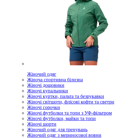
Жіночий одяг
Жіноча спортивна білизна
Жіночі дощовики
Жіночі купальники
Жіночі куртки, пальта та безрукавки
Жіночі світшоти, флісові кофти та светри
Жіночі сорочки
Жіночі футболки та топи з УФ-фільтром
Жіночі футболки, майки та топи
Жіночі шорти
Жіночий одяг для тренувань
Жіночий одяг з мериносової вовни