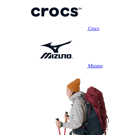
Crocs
Mizuno