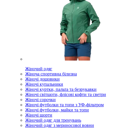
Жіночий одяг
Жіноча спортивна білизна
Жіночі дощовики
Жіночі купальники
Жіночі куртки, пальта та безрукавки
Жіночі світшоти, флісові кофти та светри
Жіночі сорочки
Жіночі футболки та топи з УФ-фільтром
Жіночі футболки, майки та топи
Жіночі шорти
Жіночий одяг для тренувань
Жіночий одяг з мериносової вовни