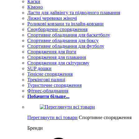
Каски
Кімоно
Ласти для дайвінгу та підводного плавання
Лижні черевики жіночі
Роликові ковзани та інлайн-ковзани
Сноубордичне спорядження
Спортивне обладнання для баскетболу
Спортивне обладнання для боксу
Спортивне обладнання для футболу
Спорядження для йоги
Спорядження для плавання
Спорядження для скітуризму
SUP дошки
Тенісне спорядження
Трекінгові палиці
Туристичне спорядження
Фітнес-обладнання
Побачити більше...
Переглянути всі товари
Спортивне спорядження
Бренди