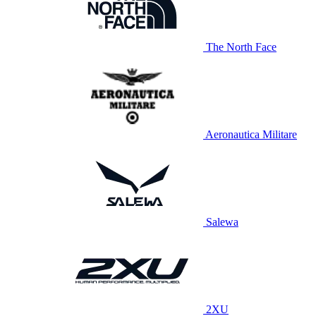
The North Face
Aeronautica Militare
Salewa
2XU