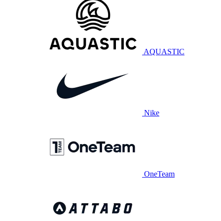
AQUASTIC
Nike
OneTeam