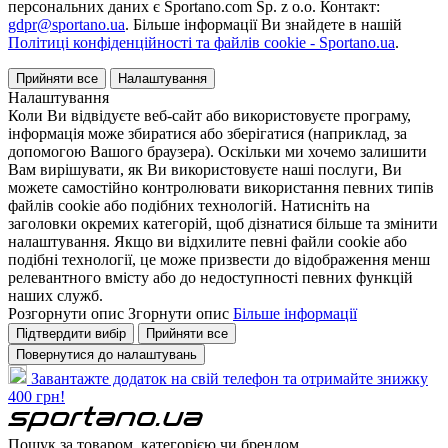
персональних даних є Sportano.com Sp. z o.o. Контакт:
gdpr@sportano.ua
. Більше інформації Ви знайдете в нашій
Політиці конфіденційності та файлів cookie - Sportano.ua
.
Прийняти все
Налаштування
Налаштування
Коли Ви відвідуєте веб-сайт або використовуєте програму,
інформація може збиратися або зберігатися (наприклад, за
допомогою Вашого браузера). Оскільки ми хочемо залишити
Вам вирішувати, як Ви використовуєте наші послуги, Ви
можете самостійно контролювати використання певних типів
файлів cookie або подібних технологій. Натисніть на
заголовки окремих категорій, щоб дізнатися більше та змінити
налаштування. Якщо ви відхилите певні файли cookie або
подібні технології, це може призвести до відображення менш
релевантного вмісту або до недоступності певних функцій
наших служб.
Розгорнути опис
Згорнути опис
Більше інформації
Підтвердити вибір
Прийняти все
Повернутися до налаштувань
Завантажте додаток на свій телефон та отримайте знижку
400 грн!
Пошук за товаром, категорією чи брендом