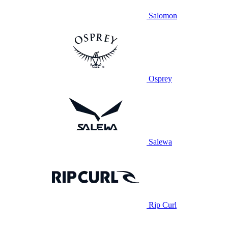
Salomon
Osprey
Salewa
Rip Curl