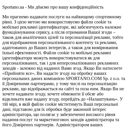
Sportano.ua - Ми дбаємо про вашу конфіденційність
Ми прагнемо надавати послуги на найвищому спортивному
рівні. З цією метою ми використовуємо файли cookie та
мобільні рекламні ідентифікатори, які забезпечують належне
функціонування сервісу, а після отримання Вашої згоди –
також для аналітичних цілей та персоналізації реклами, тобто
для відображення персоналізованого контенту та реклами,
адаптованих до Ваших інтересів, а також для вимірювання
їхньої ефективності. Файли cookie та мобільні рекламні
ідентифікатори можуть використовуватися як для
персоналізованих, так і для неперсоналізованих рекламних
заходів - залежно від наданих Вами згод. Якщо Ви натиснете
«Прийняти все», Ви надасте згоду на обробку ваших
персональних даних компанією SPORTANO.COM Sp. z o.o. та
її Довіреними партнерами, у тому числі на персоналізацію
реклами, що відображається на сайті та поза ним. Якщо Ви не
хочете надавати згоду, хочете обмежити її обсяг або
відкликати вже надану згоду, перейдіть до «Налаштувань». У
тій мірі, в якій файли cookie міститимуть Ваші персональні
дані, підставою для їх обробки буде законний інтерес
адміністратора, що полягає у забезпеченні високого рівня
надання послуг та маркетингових заходів адміністратора та
його Довірених партнерів. Адміністратором ваших