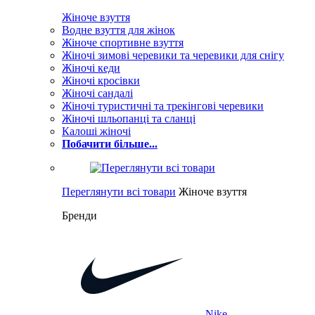
Жіноче взуття
Водне взуття для жінок
Жіноче спортивне взуття
Жіночі зимові черевики та черевики для снігу
Жіночі кеди
Жіночі кросівки
Жіночі сандалі
Жіночі туристичні та трекінгові черевики
Жіночі шльопанці та сланці
Калоші жіночі
Побачити більше...
Переглянути всі товари
Жіноче взуття
Бренди
Nike