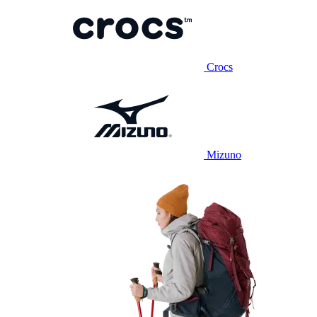
Crocs
Mizuno