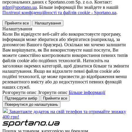
персональних даних є Sportano.com Sp. z o.o. Контакт:
gdpr@sportano.ua
. Більше інформації Ви знайдете в нашій
Політиці конфіденційності та файлів cookie - Sportano.ua
.
Прийняти все
Налаштування
Налаштування
Коли Ви відвідуєте веб-сайт або використовуєте програму,
інформація може збиратися або зберігатися (наприклад, за
допомогою Вашого браузера). Оскільки ми хочемо залишити
Вам вирішувати, як Ви використовуєте наші послуги, Ви
можете самостійно контролювати використання певних типів
файлів cookie або подібних технологій. Натисніть на
заголовки окремих категорій, щоб дізнатися більше та змінити
налаштування. Якщо ви відхилите певні файли cookie або
подібні технології, це може призвести до відображення менш
релевантного вмісту або до недоступності певних функцій
наших служб.
Розгорнути опис
Згорнути опис
Більше інформації
Підтвердити вибір
Прийняти все
Повернутися до налаштувань
Завантажте додаток на свій телефон та отримайте знижку
400 грн!
Пошук за товаром, категорією чи брендом