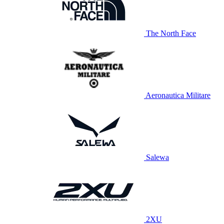
The North Face
Aeronautica Militare
Salewa
2XU