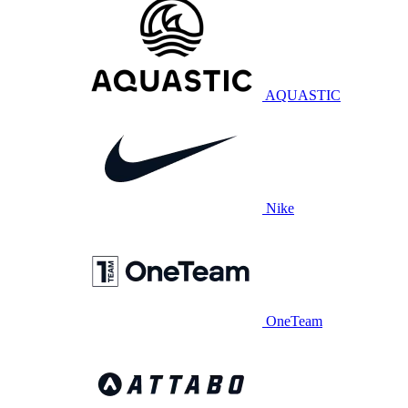
AQUASTIC
Nike
OneTeam