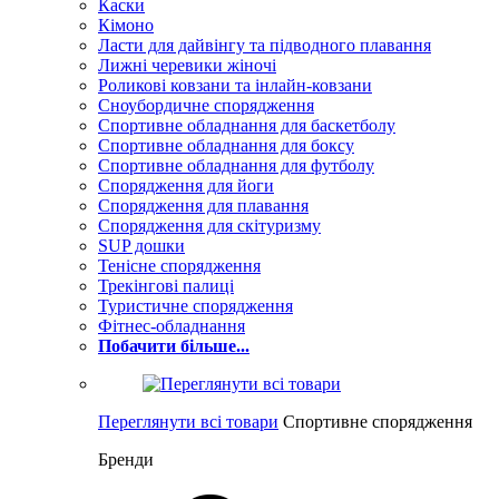
Каски
Кімоно
Ласти для дайвінгу та підводного плавання
Лижні черевики жіночі
Роликові ковзани та інлайн-ковзани
Сноубордичне спорядження
Спортивне обладнання для баскетболу
Спортивне обладнання для боксу
Спортивне обладнання для футболу
Спорядження для йоги
Спорядження для плавання
Спорядження для скітуризму
SUP дошки
Тенісне спорядження
Трекінгові палиці
Туристичне спорядження
Фітнес-обладнання
Побачити більше...
Переглянути всі товари
Спортивне спорядження
Бренди