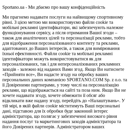
Sportano.ua - Ми дбаємо про вашу конфіденційність
Ми прагнемо надавати послуги на найвищому спортивному
рівні. З цією метою ми використовуємо файли cookie та
мобільні рекламні ідентифікатори, які забезпечують належне
функціонування сервісу, а після отримання Вашої згоди –
також для аналітичних цілей та персоналізації реклами, тобто
для відображення персоналізованого контенту та реклами,
адаптованих до Ваших інтересів, а також для вимірювання
їхньої ефективності. Файли cookie та мобільні рекламні
ідентифікатори можуть використовуватися як для
персоналізованих, так і для неперсоналізованих рекламних
заходів - залежно від наданих Вами згод. Якщо Ви натиснете
«Прийняти все», Ви надасте згоду на обробку ваших
персональних даних компанією SPORTANO.COM Sp. z o.o. та
її Довіреними партнерами, у тому числі на персоналізацію
реклами, що відображається на сайті та поза ним. Якщо Ви не
хочете надавати згоду, хочете обмежити її обсяг або
відкликати вже надану згоду, перейдіть до «Налаштувань». У
тій мірі, в якій файли cookie міститимуть Ваші персональні
дані, підставою для їх обробки буде законний інтерес
адміністратора, що полягає у забезпеченні високого рівня
надання послуг та маркетингових заходів адміністратора та
його Довірених партнерів. Адміністратором ваших