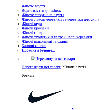
Жіноче взуття
Водне взуття для жінок
Жіноче спортивне взуття
Жіночі зимові черевики та черевики для снігу
Жіночі кеди
Жіночі кросівки
Жіночі сандалі
Жіночі туристичні та трекінгові черевики
Жіночі шльопанці та сланці
Калоші жіночі
Побачити більше...
Переглянути всі товари
Жіноче взуття
Бренди
Nike