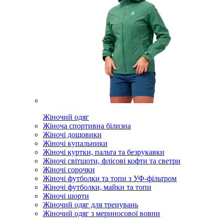
Жіночий одяг
Жіноча спортивна білизна
Жіночі дощовики
Жіночі купальники
Жіночі куртки, пальта та безрукавки
Жіночі світшоти, флісові кофти та светри
Жіночі сорочки
Жіночі футболки та топи з УФ-фільтром
Жіночі футболки, майки та топи
Жіночі шорти
Жіночий одяг для тренувань
Жіночий одяг з мериносової вовни