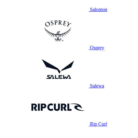
Salomon
Osprey
Salewa
Rip Curl