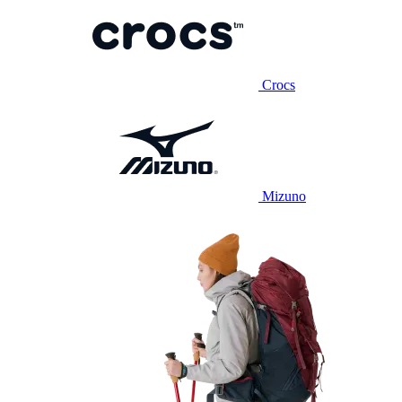
Crocs
Mizuno