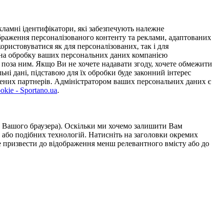
ламні ідентифікатори, які забезпечують належне
дображення персоналізованого контенту та реклами, адаптованих
ористовуватися як для персоналізованих, так і для
у на обробку ваших персональних даних компанією
 поза ним. Якщо Ви не хочете надавати згоду, хочете обмежити
ьні дані, підставою для їх обробки буде законний інтерес
ірених партнерів. Адміністратором ваших персональних даних є
kie - Sportano.ua
.
ою Вашого браузера). Оскільки ми хочемо залишити Вам
 або подібних технологій. Натисніть на заголовки окремих
же призвести до відображення менш релевантного вмісту або до