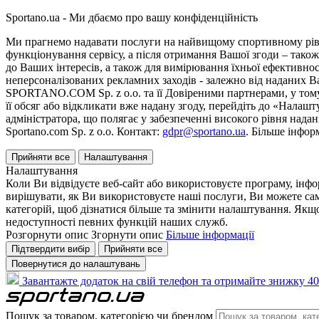
Sportano.ua - Ми дбаємо про вашу конфіденційність
Ми прагнемо надавати послуги на найвищому спортивному рівні
функціонування сервісу, а після отримання Вашої згоди – також
до Ваших інтересів, а також для вимірювання їхньої ефективнос
неперсоналізованих рекламних заходів - залежно від наданих 
SPORTANO.COM Sp. z o.o. та її Довіреними партнерами, у тому 
її обсяг або відкликати вже надану згоду, перейдіть до «Налашт
адміністратора, що полягає у забезпеченні високого рівня нада
Sportano.com Sp. z o.o. Контакт:
gdpr@sportano.ua
. Більше інфор
Прийняти все
Налаштування
Налаштування
Коли Ви відвідуєте веб-сайт або використовуєте програму, інф
вирішувати, як Ви використовуєте наші послуги, Ви можете са
категорій, щоб дізнатися більше та змінити налаштування. Якщо
недоступності певних функцій наших служб.
Розгорнути опис
Згорнути опис
Більше інформації
Підтвердити вибір
Прийняти все
Повернутися до налаштувань
Завантажте додаток на свій телефон та отримайте знижку 40
Пошук за товаром, категорією чи брендом