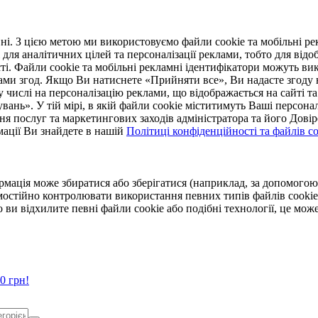
. З цією метою ми використовуємо файли cookie та мобільні рек
 для аналітичних цілей та персоналізації реклами, тобто для ві
ті. Файли cookie та мобільні рекламні ідентифікатори можуть вик
Вами згод. Якщо Ви натиснете «Прийняти все», Ви надасте згод
числі на персоналізацію реклами, що відображається на сайті та
увань». У тій мірі, в якій файли cookie міститимуть Ваші персонал
ння послуг та маркетингових заходів адміністратора та його Дов
мації Ви знайдете в нашій
Політиці конфіденційності та файлів coo
ормація може збиратися або зберігатися (наприклад, за допомог
мостійно контролювати використання певних типів файлів cookie
 ви відхилите певні файли cookie або подібні технології, це мо
0 грн!