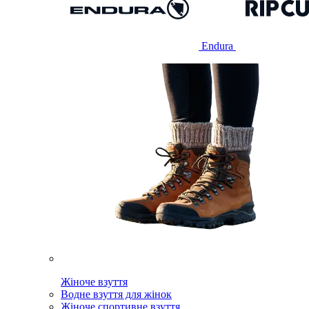
Endura
Жіноче взуття
Водне взуття для жінок
Жіноче спортивне взуття