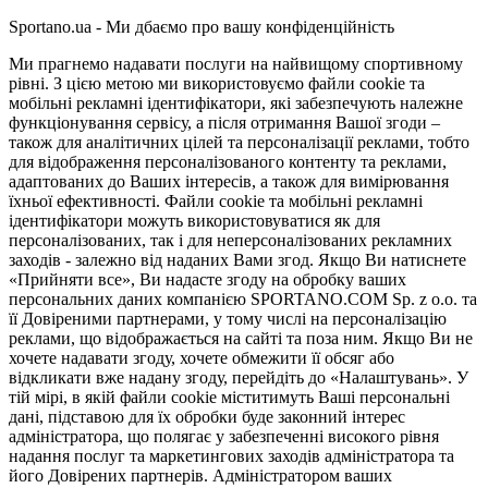
Sportano.ua - Ми дбаємо про вашу конфіденційність
Ми прагнемо надавати послуги на найвищому спортивному
рівні. З цією метою ми використовуємо файли cookie та
мобільні рекламні ідентифікатори, які забезпечують належне
функціонування сервісу, а після отримання Вашої згоди –
також для аналітичних цілей та персоналізації реклами, тобто
для відображення персоналізованого контенту та реклами,
адаптованих до Ваших інтересів, а також для вимірювання
їхньої ефективності. Файли cookie та мобільні рекламні
ідентифікатори можуть використовуватися як для
персоналізованих, так і для неперсоналізованих рекламних
заходів - залежно від наданих Вами згод. Якщо Ви натиснете
«Прийняти все», Ви надасте згоду на обробку ваших
персональних даних компанією SPORTANO.COM Sp. z o.o. та
її Довіреними партнерами, у тому числі на персоналізацію
реклами, що відображається на сайті та поза ним. Якщо Ви не
хочете надавати згоду, хочете обмежити її обсяг або
відкликати вже надану згоду, перейдіть до «Налаштувань». У
тій мірі, в якій файли cookie міститимуть Ваші персональні
дані, підставою для їх обробки буде законний інтерес
адміністратора, що полягає у забезпеченні високого рівня
надання послуг та маркетингових заходів адміністратора та
його Довірених партнерів. Адміністратором ваших