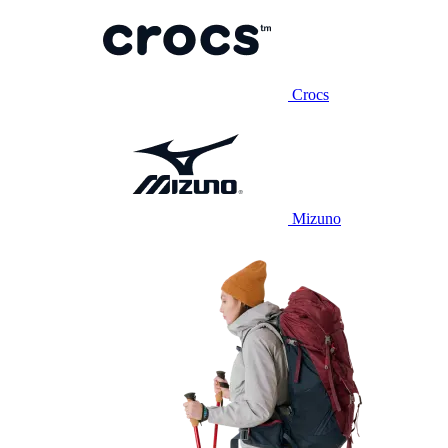
Crocs
Mizuno