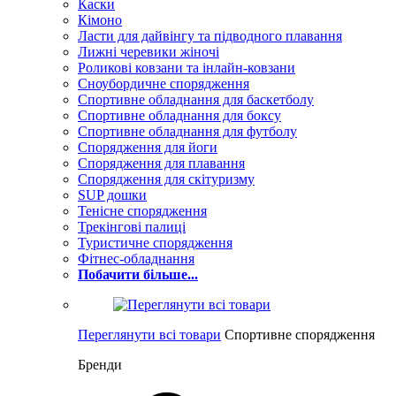
Каски
Кімоно
Ласти для дайвінгу та підводного плавання
Лижні черевики жіночі
Роликові ковзани та інлайн-ковзани
Сноубордичне спорядження
Спортивне обладнання для баскетболу
Спортивне обладнання для боксу
Спортивне обладнання для футболу
Спорядження для йоги
Спорядження для плавання
Спорядження для скітуризму
SUP дошки
Тенісне спорядження
Трекінгові палиці
Туристичне спорядження
Фітнес-обладнання
Побачити більше...
Переглянути всі товари
Спортивне спорядження
Бренди