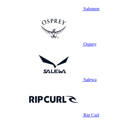
Salomon
Osprey
Salewa
Rip Curl