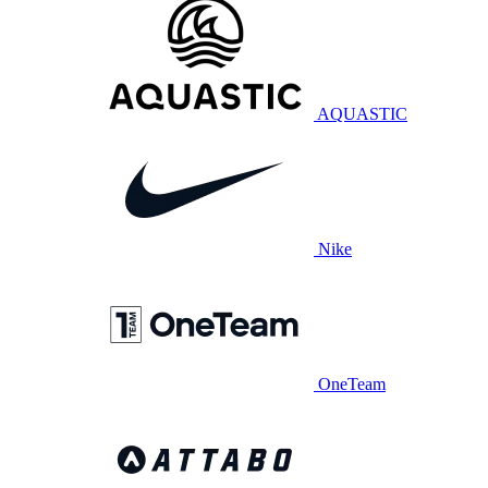
AQUASTIC
Nike
OneTeam