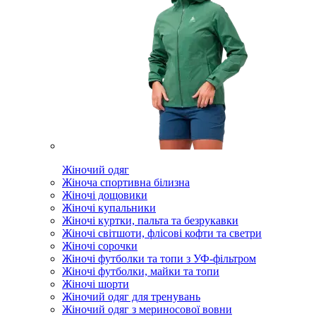
Жіночий одяг
Жіноча спортивна білизна
Жіночі дощовики
Жіночі купальники
Жіночі куртки, пальта та безрукавки
Жіночі світшоти, флісові кофти та светри
Жіночі сорочки
Жіночі футболки та топи з УФ-фільтром
Жіночі футболки, майки та топи
Жіночі шорти
Жіночий одяг для тренувань
Жіночий одяг з мериносової вовни