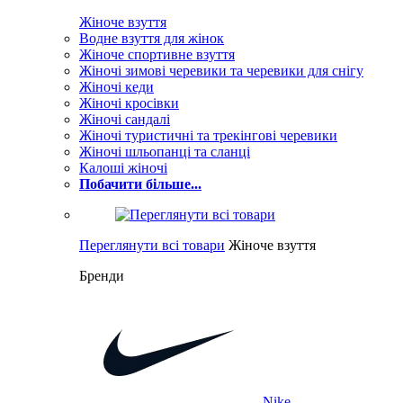
Жіноче взуття
Водне взуття для жінок
Жіноче спортивне взуття
Жіночі зимові черевики та черевики для снігу
Жіночі кеди
Жіночі кросівки
Жіночі сандалі
Жіночі туристичні та трекінгові черевики
Жіночі шльопанці та сланці
Калоші жіночі
Побачити більше...
Переглянути всі товари
Жіноче взуття
Бренди
Nike