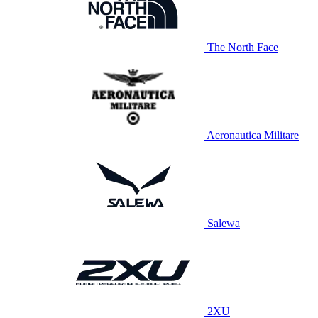
The North Face
Aeronautica Militare
Salewa
2XU