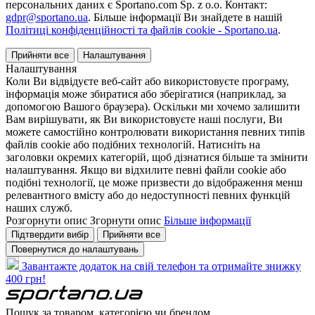
персональних даних є Sportano.com Sp. z o.o. Контакт:
gdpr@sportano.ua
. Більше інформації Ви знайдете в нашій
Політиці конфіденційності та файлів cookie - Sportano.ua
.
Прийняти все
Налаштування
Налаштування
Коли Ви відвідуєте веб-сайт або використовуєте програму,
інформація може збиратися або зберігатися (наприклад, за
допомогою Вашого браузера). Оскільки ми хочемо залишити
Вам вирішувати, як Ви використовуєте наші послуги, Ви
можете самостійно контролювати використання певних типів
файлів cookie або подібних технологій. Натисніть на
заголовки окремих категорій, щоб дізнатися більше та змінити
налаштування. Якщо ви відхилите певні файли cookie або
подібні технології, це може призвести до відображення менш
релевантного вмісту або до недоступності певних функцій
наших служб.
Розгорнути опис
Згорнути опис
Більше інформації
Підтвердити вибір
Прийняти все
Повернутися до налаштувань
Завантажте додаток на свій телефон та отримайте знижку
400 грн!
Пошук за товаром, категорією чи брендом