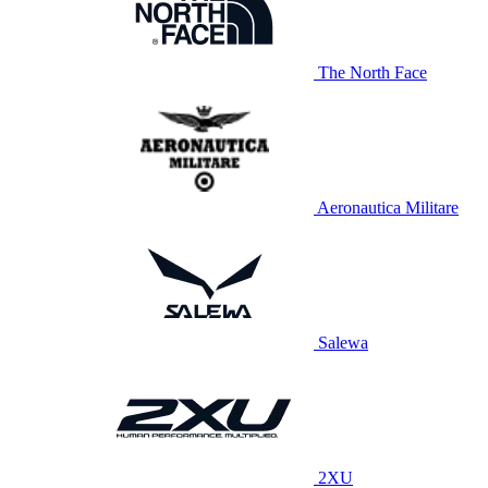
The North Face
Aeronautica Militare
Salewa
2XU