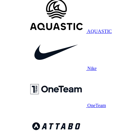
AQUASTIC
Nike
OneTeam