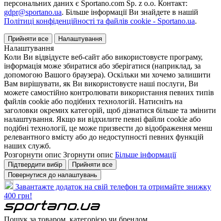
персональних даних є Sportano.com Sp. z o.o. Контакт:
gdpr@sportano.ua
. Більше інформації Ви знайдете в нашій
Політиці конфіденційності та файлів cookie - Sportano.ua
.
Прийняти все
Налаштування
Налаштування
Коли Ви відвідуєте веб-сайт або використовуєте програму,
інформація може збиратися або зберігатися (наприклад, за
допомогою Вашого браузера). Оскільки ми хочемо залишити
Вам вирішувати, як Ви використовуєте наші послуги, Ви
можете самостійно контролювати використання певних типів
файлів cookie або подібних технологій. Натисніть на
заголовки окремих категорій, щоб дізнатися більше та змінити
налаштування. Якщо ви відхилите певні файли cookie або
подібні технології, це може призвести до відображення менш
релевантного вмісту або до недоступності певних функцій
наших служб.
Розгорнути опис
Згорнути опис
Більше інформації
Підтвердити вибір
Прийняти все
Повернутися до налаштувань
Завантажте додаток на свій телефон та отримайте знижку
400 грн!
Пошук за товаром, категорією чи брендом