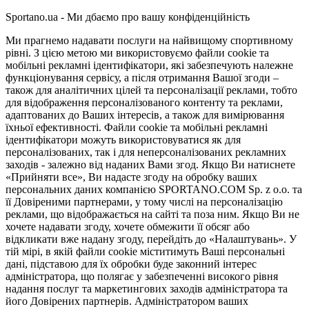
Sportano.ua - Ми дбаємо про вашу конфіденційність
Ми прагнемо надавати послуги на найвищому спортивному
рівні. З цією метою ми використовуємо файли cookie та
мобільні рекламні ідентифікатори, які забезпечують належне
функціонування сервісу, а після отримання Вашої згоди –
також для аналітичних цілей та персоналізації реклами, тобто
для відображення персоналізованого контенту та реклами,
адаптованих до Ваших інтересів, а також для вимірювання
їхньої ефективності. Файли cookie та мобільні рекламні
ідентифікатори можуть використовуватися як для
персоналізованих, так і для неперсоналізованих рекламних
заходів - залежно від наданих Вами згод. Якщо Ви натиснете
«Прийняти все», Ви надасте згоду на обробку ваших
персональних даних компанією SPORTANO.COM Sp. z o.o. та
її Довіреними партнерами, у тому числі на персоналізацію
реклами, що відображається на сайті та поза ним. Якщо Ви не
хочете надавати згоду, хочете обмежити її обсяг або
відкликати вже надану згоду, перейдіть до «Налаштувань». У
тій мірі, в якій файли cookie міститимуть Ваші персональні
дані, підставою для їх обробки буде законний інтерес
адміністратора, що полягає у забезпеченні високого рівня
надання послуг та маркетингових заходів адміністратора та
його Довірених партнерів. Адміністратором ваших