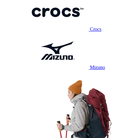
Crocs
Mizuno