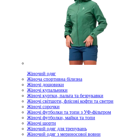
Жіночий одяг
Жіноча спортивна білизна
Жіночі дощовики
Жіночі купальники
Жіночі куртки, пальта та безрукавки
Жіночі світшоти, флісові кофти та светри
Жіночі сорочки
Жіночі футболки та топи з УФ-фільтром
Жіночі футболки, майки та топи
Жіночі шорти
Жіночий одяг для тренувань
Жіночий одяг з мериносової вовни