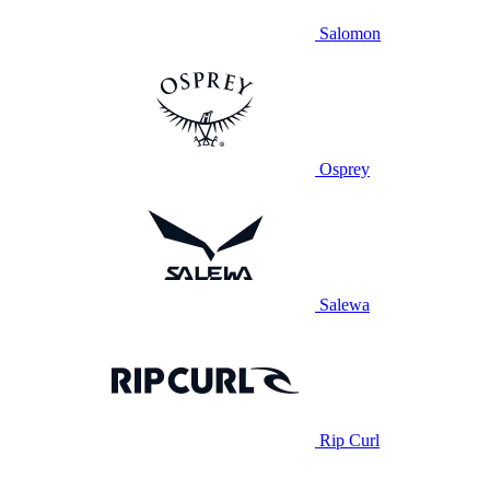
Salomon
Osprey
Salewa
Rip Curl