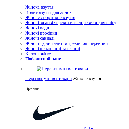
Жіноче взуття
Водне взуття для жінок
Жіноче спортивне взуття
Жіночі зимові черевики та черевики для снігу
Жіночі кеди
Жіночі кросівки
Жіночі сандалі
Жіночі туристичні та трекінгові черевики
Жіночі шльопанці та сланці
Калоші жіночі
Побачити більше...
Переглянути всі товари
Жіноче взуття
Бренди
Nike