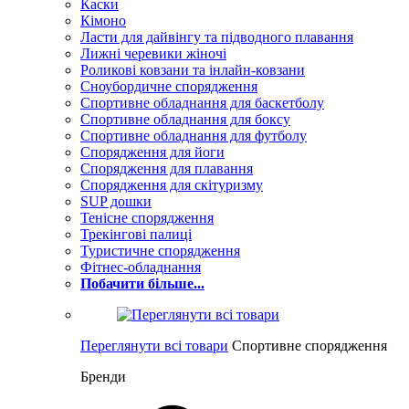
Каски
Кімоно
Ласти для дайвінгу та підводного плавання
Лижні черевики жіночі
Роликові ковзани та інлайн-ковзани
Сноубордичне спорядження
Спортивне обладнання для баскетболу
Спортивне обладнання для боксу
Спортивне обладнання для футболу
Спорядження для йоги
Спорядження для плавання
Спорядження для скітуризму
SUP дошки
Тенісне спорядження
Трекінгові палиці
Туристичне спорядження
Фітнес-обладнання
Побачити більше...
Переглянути всі товари
Спортивне спорядження
Бренди