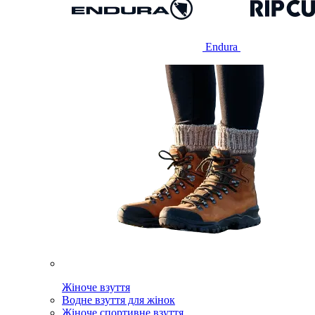
Endura
Жіноче взуття
Водне взуття для жінок
Жіноче спортивне взуття