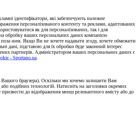
ламні ідентифікатори, які забезпечують належне
дображення персоналізованого контенту та реклами, адаптованих
ористовуватися як для персоналізованих, так і для
у на обробку ваших персональних даних компанією
 поза ним. Якщо Ви не хочете надавати згоду, хочете обмежити
ьні дані, підставою для їх обробки буде законний інтерес
ірених партнерів. Адміністратором ваших персональних даних є
kie - Sportano.ua
.
ою Вашого браузера). Оскільки ми хочемо залишити Вам
 або подібних технологій. Натисніть на заголовки окремих
же призвести до відображення менш релевантного вмісту або до