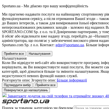
Sportano.ua - Ми дбаємо про вашу конфіденційність
Ми прагнемо надавати послуги на найвищому спортивному рівні
функціонування сервісу, а після отримання Вашої згоди – також
до Ваших інтересів, а також для вимірювання їхньої ефективнос
неперсоналізованих рекламних заходів - залежно від наданих 
SPORTANO.COM Sp. z o.o. та її Довіреними партнерами, у тому 
її обсяг або відкликати вже надану згоду, перейдіть до «Налашт
адміністратора, що полягає у забезпеченні високого рівня нада
Sportano.com Sp. z o.o. Контакт:
gdpr@sportano.ua
. Більше інфор
Прийняти все
Налаштування
Налаштування
Коли Ви відвідуєте веб-сайт або використовуєте програму, інф
вирішувати, як Ви використовуєте наші послуги, Ви можете са
категорій, щоб дізнатися більше та змінити налаштування. Якщо
недоступності певних функцій наших служб.
Розгорнути опис
Згорнути опис
Більше інформації
Підтвердити вибір
Прийняти все
Повернутися до налаштувань
Завантажте додаток на свій телефон та отримайте знижку 40
Пошук за товаром, категорією чи брендом