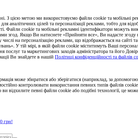
. З цією метою ми використовуємо файли cookie та мобільні рек
 для аналітичних цілей та персоналізації реклами, тобто для ві
ті. Файли cookie та мобільні рекламні ідентифікатори можуть вик
Вами згод. Якщо Ви натиснете «Прийняти все», Ви надасте згод
числі на персоналізацію реклами, що відображається на сайті та
увань». У тій мірі, в якій файли cookie міститимуть Ваші персонал
ння послуг та маркетингових заходів адміністратора та його Дов
мації Ви знайдете в нашій
Політиці конфіденційності та файлів coo
ормація може збиратися або зберігатися (наприклад, за допомог
мостійно контролювати використання певних типів файлів cookie
 ви відхилите певні файли cookie або подібні технології, це мо
0 грн!