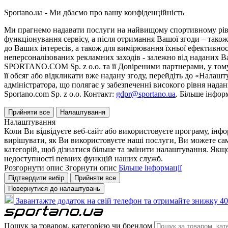
Sportano.ua - Ми дбаємо про вашу конфіденційність
Ми прагнемо надавати послуги на найвищому спортивному рівні
функціонування сервісу, а після отримання Вашої згоди – також
до Ваших інтересів, а також для вимірювання їхньої ефективнос
неперсоналізованих рекламних заходів - залежно від наданих 
SPORTANO.COM Sp. z o.o. та її Довіреними партнерами, у тому 
її обсяг або відкликати вже надану згоду, перейдіть до «Налашт
адміністратора, що полягає у забезпеченні високого рівня нада
Sportano.com Sp. z o.o. Контакт:
gdpr@sportano.ua
. Більше інфор
Прийняти все
Налаштування
Налаштування
Коли Ви відвідуєте веб-сайт або використовуєте програму, інф
вирішувати, як Ви використовуєте наші послуги, Ви можете са
категорій, щоб дізнатися більше та змінити налаштування. Якщо
недоступності певних функцій наших служб.
Розгорнути опис
Згорнути опис
Більше інформації
Підтвердити вибір
Прийняти все
Повернутися до налаштувань
Завантажте додаток на свій телефон та отримайте знижку 40
Пошук за товаром, категорією чи брендом