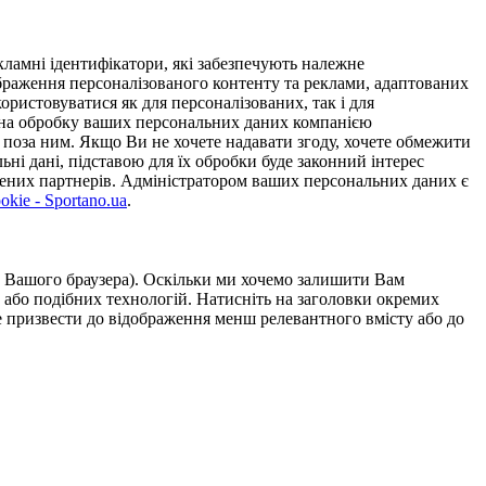
ламні ідентифікатори, які забезпечують належне
дображення персоналізованого контенту та реклами, адаптованих
ористовуватися як для персоналізованих, так і для
у на обробку ваших персональних даних компанією
 поза ним. Якщо Ви не хочете надавати згоду, хочете обмежити
ьні дані, підставою для їх обробки буде законний інтерес
ірених партнерів. Адміністратором ваших персональних даних є
kie - Sportano.ua
.
ою Вашого браузера). Оскільки ми хочемо залишити Вам
 або подібних технологій. Натисніть на заголовки окремих
же призвести до відображення менш релевантного вмісту або до