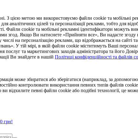
. З цією метою ми використовуємо файли cookie та мобільні рек
 для аналітичних цілей та персоналізації реклами, тобто для ві
ті. Файли cookie та мобільні рекламні ідентифікатори можуть вик
Вами згод. Якщо Ви натиснете «Прийняти все», Ви надасте згод
числі на персоналізацію реклами, що відображається на сайті та
увань». У тій мірі, в якій файли cookie міститимуть Ваші персонал
ння послуг та маркетингових заходів адміністратора та його Дов
мації Ви знайдете в нашій
Політиці конфіденційності та файлів coo
ормація може збиратися або зберігатися (наприклад, за допомог
мостійно контролювати використання певних типів файлів cookie
 ви відхилите певні файли cookie або подібні технології, це мо
0 грн!