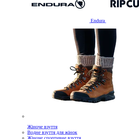
Endura
Жіноче взуття
Водне взуття для жінок
Жіноче спортивне взуття