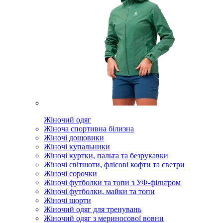
Жіночий одяг
Жіноча спортивна білизна
Жіночі дощовики
Жіночі купальники
Жіночі куртки, пальта та безрукавки
Жіночі світшоти, флісові кофти та светри
Жіночі сорочки
Жіночі футболки та топи з УФ-фільтром
Жіночі футболки, майки та топи
Жіночі шорти
Жіночий одяг для тренувань
Жіночий одяг з мериносової вовни