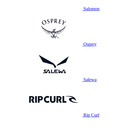
Salomon
Osprey
Salewa
Rip Curl