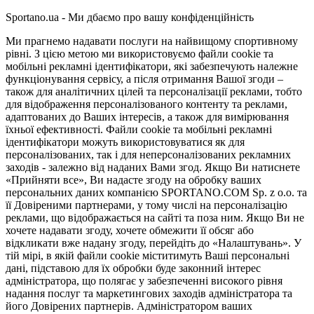
Sportano.ua - Ми дбаємо про вашу конфіденційність
Ми прагнемо надавати послуги на найвищому спортивному
рівні. З цією метою ми використовуємо файли cookie та
мобільні рекламні ідентифікатори, які забезпечують належне
функціонування сервісу, а після отримання Вашої згоди –
також для аналітичних цілей та персоналізації реклами, тобто
для відображення персоналізованого контенту та реклами,
адаптованих до Ваших інтересів, а також для вимірювання
їхньої ефективності. Файли cookie та мобільні рекламні
ідентифікатори можуть використовуватися як для
персоналізованих, так і для неперсоналізованих рекламних
заходів - залежно від наданих Вами згод. Якщо Ви натиснете
«Прийняти все», Ви надасте згоду на обробку ваших
персональних даних компанією SPORTANO.COM Sp. z o.o. та
її Довіреними партнерами, у тому числі на персоналізацію
реклами, що відображається на сайті та поза ним. Якщо Ви не
хочете надавати згоду, хочете обмежити її обсяг або
відкликати вже надану згоду, перейдіть до «Налаштувань». У
тій мірі, в якій файли cookie міститимуть Ваші персональні
дані, підставою для їх обробки буде законний інтерес
адміністратора, що полягає у забезпеченні високого рівня
надання послуг та маркетингових заходів адміністратора та
його Довірених партнерів. Адміністратором ваших