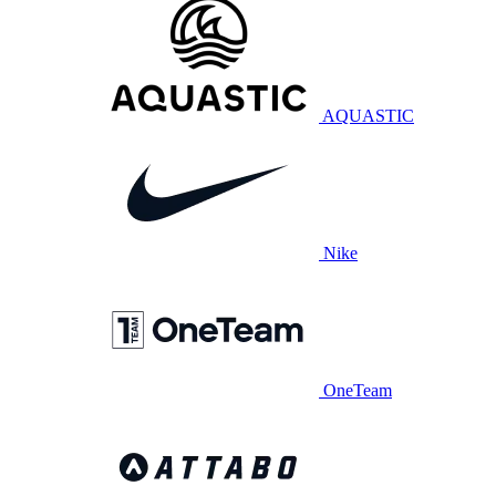
AQUASTIC
Nike
OneTeam