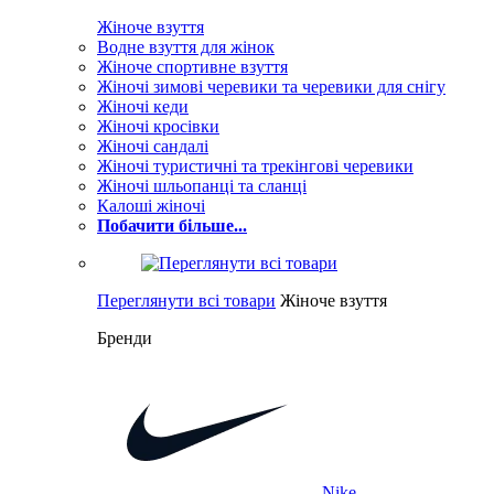
Жіноче взуття
Водне взуття для жінок
Жіноче спортивне взуття
Жіночі зимові черевики та черевики для снігу
Жіночі кеди
Жіночі кросівки
Жіночі сандалі
Жіночі туристичні та трекінгові черевики
Жіночі шльопанці та сланці
Калоші жіночі
Побачити більше...
Переглянути всі товари
Жіноче взуття
Бренди
Nike