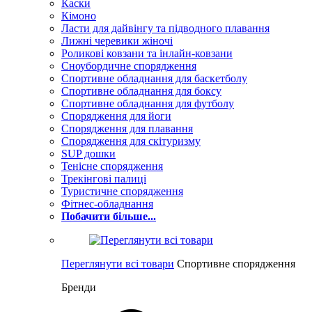
Каски
Кімоно
Ласти для дайвінгу та підводного плавання
Лижні черевики жіночі
Роликові ковзани та інлайн-ковзани
Сноубордичне спорядження
Спортивне обладнання для баскетболу
Спортивне обладнання для боксу
Спортивне обладнання для футболу
Спорядження для йоги
Спорядження для плавання
Спорядження для скітуризму
SUP дошки
Тенісне спорядження
Трекінгові палиці
Туристичне спорядження
Фітнес-обладнання
Побачити більше...
Переглянути всі товари
Спортивне спорядження
Бренди