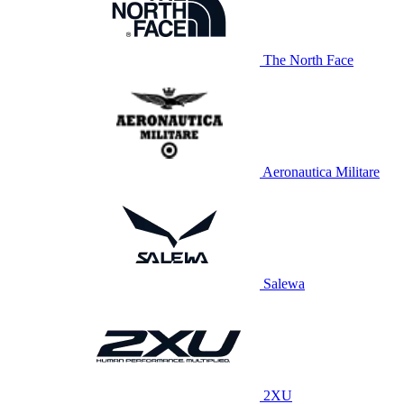
The North Face
Aeronautica Militare
Salewa
2XU