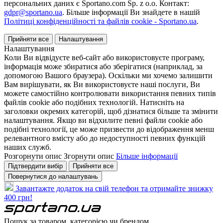
персональних даних є Sportano.com Sp. z o.o. Контакт:
gdpr@sportano.ua
. Більше інформації Ви знайдете в нашій
Політиці конфіденційності та файлів cookie - Sportano.ua
.
Прийняти все
Налаштування
Налаштування
Коли Ви відвідуєте веб-сайт або використовуєте програму,
інформація може збиратися або зберігатися (наприклад, за
допомогою Вашого браузера). Оскільки ми хочемо залишити
Вам вирішувати, як Ви використовуєте наші послуги, Ви
можете самостійно контролювати використання певних типів
файлів cookie або подібних технологій. Натисніть на
заголовки окремих категорій, щоб дізнатися більше та змінити
налаштування. Якщо ви відхилите певні файли cookie або
подібні технології, це може призвести до відображення менш
релевантного вмісту або до недоступності певних функцій
наших служб.
Розгорнути опис
Згорнути опис
Більше інформації
Підтвердити вибір
Прийняти все
Повернутися до налаштувань
Завантажте додаток на свій телефон та отримайте знижку
400 грн!
Пошук за товаром, категорією чи брендом