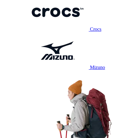
Crocs
Mizuno