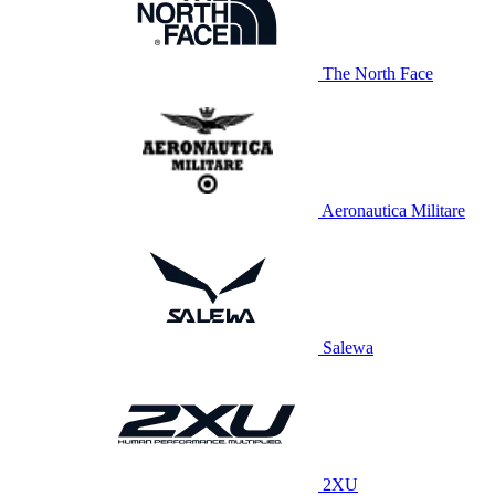
The North Face
Aeronautica Militare
Salewa
2XU