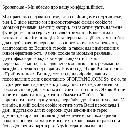
Sportano.ua - Ми дбаємо про вашу конфіденційність
Ми прагнемо надавати послуги на найвищому спортивному
рівні. З цією метою ми використовуємо файли cookie та
мобільні рекламні ідентифікатори, які забезпечують належне
функціонування сервісу, а після отримання Вашої згоди –
також для аналітичних цілей та персоналізації реклами, тобто
для відображення персоналізованого контенту та реклами,
адаптованих до Ваших інтересів, а також для вимірювання
їхньої ефективності. Файли cookie та мобільні рекламні
ідентифікатори можуть використовуватися як для
персоналізованих, так і для неперсоналізованих рекламних
заходів - залежно від наданих Вами згод. Якщо Ви натиснете
«Прийняти все», Ви надасте згоду на обробку ваших
персональних даних компанією SPORTANO.COM Sp. z o.o. та
її Довіреними партнерами, у тому числі на персоналізацію
реклами, що відображається на сайті та поза ним. Якщо Ви не
хочете надавати згоду, хочете обмежити її обсяг або
відкликати вже надану згоду, перейдіть до «Налаштувань». У
тій мірі, в якій файли cookie міститимуть Ваші персональні
дані, підставою для їх обробки буде законний інтерес
адміністратора, що полягає у забезпеченні високого рівня
надання послуг та маркетингових заходів адміністратора та
його Довірених партнерів. Адміністратором ваших