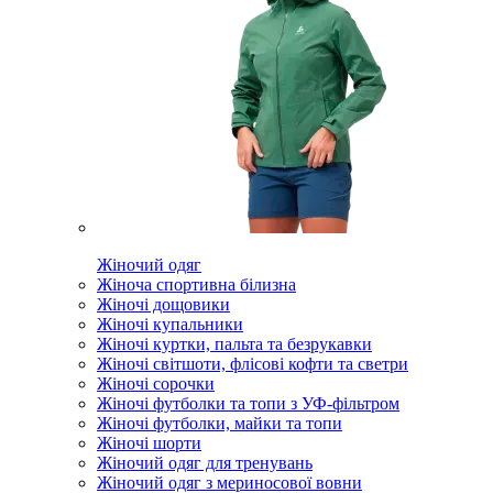
Жіночий одяг
Жіноча спортивна білизна
Жіночі дощовики
Жіночі купальники
Жіночі куртки, пальта та безрукавки
Жіночі світшоти, флісові кофти та светри
Жіночі сорочки
Жіночі футболки та топи з УФ-фільтром
Жіночі футболки, майки та топи
Жіночі шорти
Жіночий одяг для тренувань
Жіночий одяг з мериносової вовни