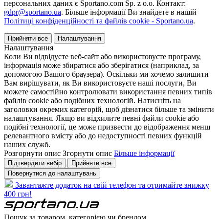
персональних даних є Sportano.com Sp. z o.o. Контакт:
gdpr@sportano.ua
. Більше інформації Ви знайдете в нашій
Політиці конфіденційності та файлів cookie - Sportano.ua
.
Прийняти все
Налаштування
Налаштування
Коли Ви відвідуєте веб-сайт або використовуєте програму,
інформація може збиратися або зберігатися (наприклад, за
допомогою Вашого браузера). Оскільки ми хочемо залишити
Вам вирішувати, як Ви використовуєте наші послуги, Ви
можете самостійно контролювати використання певних типів
файлів cookie або подібних технологій. Натисніть на
заголовки окремих категорій, щоб дізнатися більше та змінити
налаштування. Якщо ви відхилите певні файли cookie або
подібні технології, це може призвести до відображення менш
релевантного вмісту або до недоступності певних функцій
наших служб.
Розгорнути опис
Згорнути опис
Більше інформації
Підтвердити вибір
Прийняти все
Повернутися до налаштувань
Завантажте додаток на свій телефон та отримайте знижку
400 грн!
Пошук за товаром, категорією чи брендом