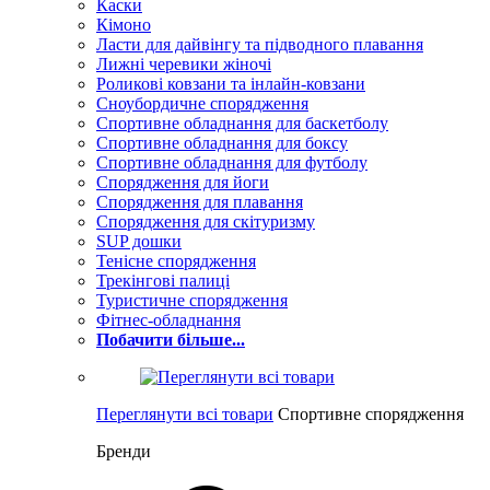
Каски
Кімоно
Ласти для дайвінгу та підводного плавання
Лижні черевики жіночі
Роликові ковзани та інлайн-ковзани
Сноубордичне спорядження
Спортивне обладнання для баскетболу
Спортивне обладнання для боксу
Спортивне обладнання для футболу
Спорядження для йоги
Спорядження для плавання
Спорядження для скітуризму
SUP дошки
Тенісне спорядження
Трекінгові палиці
Туристичне спорядження
Фітнес-обладнання
Побачити більше...
Переглянути всі товари
Спортивне спорядження
Бренди