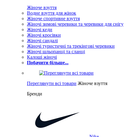
Жіноче взуття
Водне взуття для жінок
Жіноче спортивне взуття
Жіночі зимові черевики та черевики для снігу
Жіночі кеди
Жіночі кросівки
Жіночі сандалі
Жіночі туристичні та трекінгові черевики
Жіночі шльопанці та сланці
Калоші жіночі
Побачити більше...
Переглянути всі товари
Жіноче взуття
Бренди
Nike