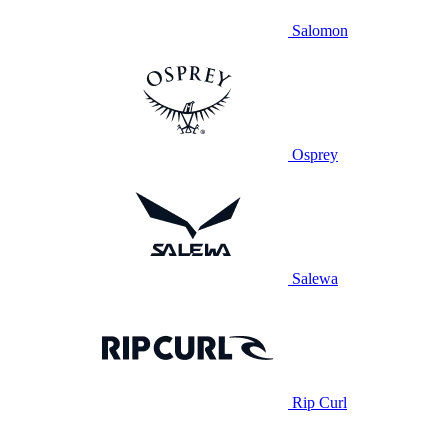
Salomon
Osprey
Salewa
Rip Curl