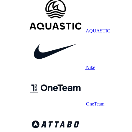
AQUASTIC
Nike
OneTeam