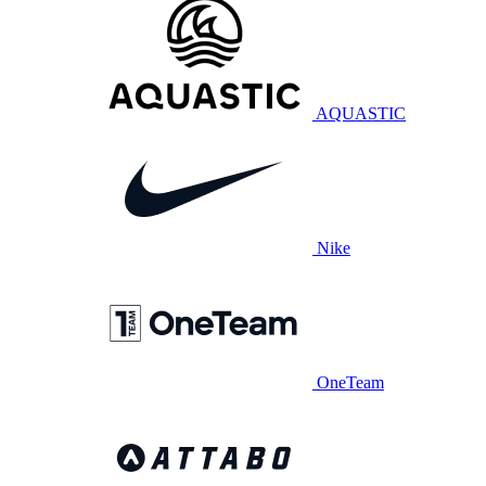
AQUASTIC
Nike
OneTeam