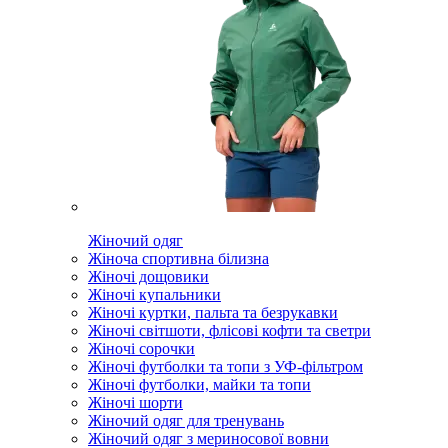
Жіночий одяг
Жіноча спортивна білизна
Жіночі дощовики
Жіночі купальники
Жіночі куртки, пальта та безрукавки
Жіночі світшоти, флісові кофти та светри
Жіночі сорочки
Жіночі футболки та топи з УФ-фільтром
Жіночі футболки, майки та топи
Жіночі шорти
Жіночий одяг для тренувань
Жіночий одяг з мериносової вовни