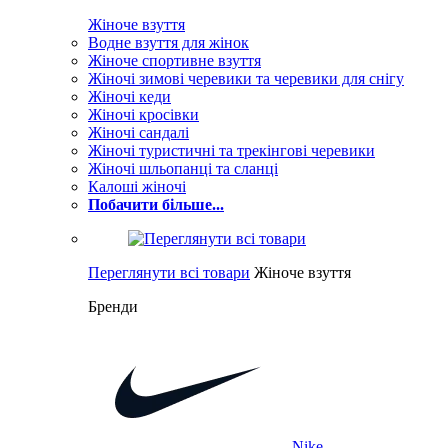
Жіноче взуття
Водне взуття для жінок
Жіноче спортивне взуття
Жіночі зимові черевики та черевики для снігу
Жіночі кеди
Жіночі кросівки
Жіночі сандалі
Жіночі туристичні та трекінгові черевики
Жіночі шльопанці та сланці
Калоші жіночі
Побачити більше...
Переглянути всі товари
Жіноче взуття
Бренди
Nike