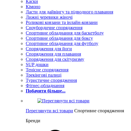
Каски
Кімоно
Ласти для дайвінгу та підводного плавання
Лижні черевики жіночі
Роликові ковзани та інлайн-ковзани
Сноубордичне спорядження
Спортивне обладнання для баскетболу
Спортивне обладнання для боксу
Спортивне обладнання для футболу
Спорядження для йоги
Спорядження для плавання
Спорядження для скітуризму
SUP дошки
Тенісне спорядження
Трекінгові палиці
Туристичне спорядження
Фітнес-обладнання
Побачити більше...
Переглянути всі товари
Спортивне спорядження
Бренди