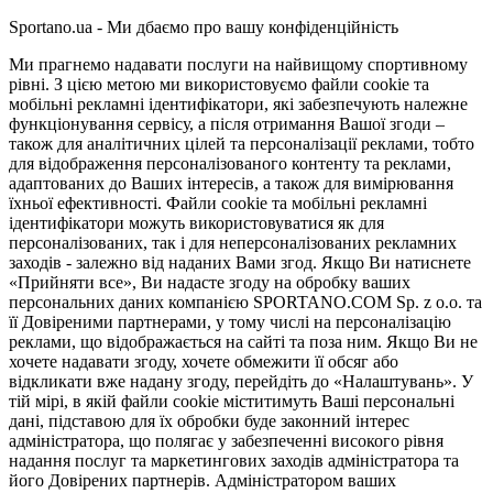
Sportano.ua - Ми дбаємо про вашу конфіденційність
Ми прагнемо надавати послуги на найвищому спортивному
рівні. З цією метою ми використовуємо файли cookie та
мобільні рекламні ідентифікатори, які забезпечують належне
функціонування сервісу, а після отримання Вашої згоди –
також для аналітичних цілей та персоналізації реклами, тобто
для відображення персоналізованого контенту та реклами,
адаптованих до Ваших інтересів, а також для вимірювання
їхньої ефективності. Файли cookie та мобільні рекламні
ідентифікатори можуть використовуватися як для
персоналізованих, так і для неперсоналізованих рекламних
заходів - залежно від наданих Вами згод. Якщо Ви натиснете
«Прийняти все», Ви надасте згоду на обробку ваших
персональних даних компанією SPORTANO.COM Sp. z o.o. та
її Довіреними партнерами, у тому числі на персоналізацію
реклами, що відображається на сайті та поза ним. Якщо Ви не
хочете надавати згоду, хочете обмежити її обсяг або
відкликати вже надану згоду, перейдіть до «Налаштувань». У
тій мірі, в якій файли cookie міститимуть Ваші персональні
дані, підставою для їх обробки буде законний інтерес
адміністратора, що полягає у забезпеченні високого рівня
надання послуг та маркетингових заходів адміністратора та
його Довірених партнерів. Адміністратором ваших