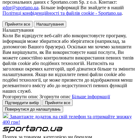
персональних даних є Sportano.com Sp. z o.o. Контакт:
gdpr@sportano.ua
. Більше інформації Ви знайдете в нашій
Політиці конфіденційності та файлів cookie - Sportano.ua
.
Прийняти все
Налаштування
Налаштування
Коли Ви відвідуєте веб-сайт або використовуєте програму,
інформація може збиратися або зберігатися (наприклад, за
допомогою Вашого браузера). Оскільки ми хочемо залишити
Вам вирішувати, як Ви використовуєте наші послуги, Ви
можете самостійно контролювати використання певних типів
файлів cookie або подібних технологій. Натисніть на
заголовки окремих категорій, щоб дізнатися більше та змінити
налаштування. Якщо ви відхилите певні файли cookie або
подібні технології, це може призвести до відображення менш
релевантного вмісту або до недоступності певних функцій
наших служб.
Розгорнути опис
Згорнути опис
Більше інформації
Підтвердити вибір
Прийняти все
Повернутися до налаштувань
Завантажте додаток на свій телефон та отримайте знижку
400 грн!
Пошук за товаром, категорією чи брендом