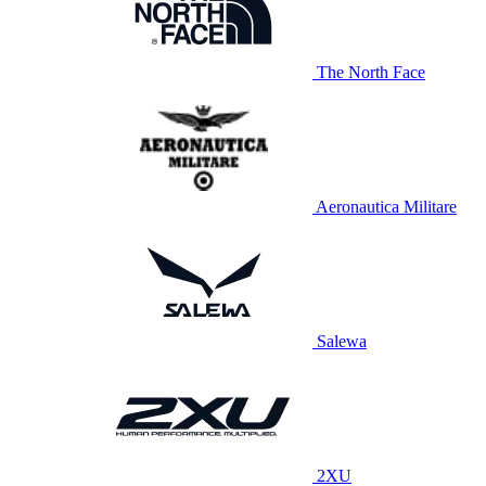
The North Face
Aeronautica Militare
Salewa
2XU