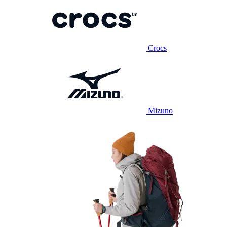
Crocs
Mizuno