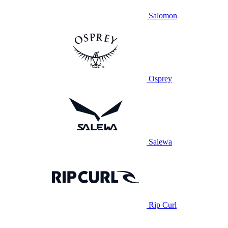
Salomon
Osprey
Salewa
Rip Curl