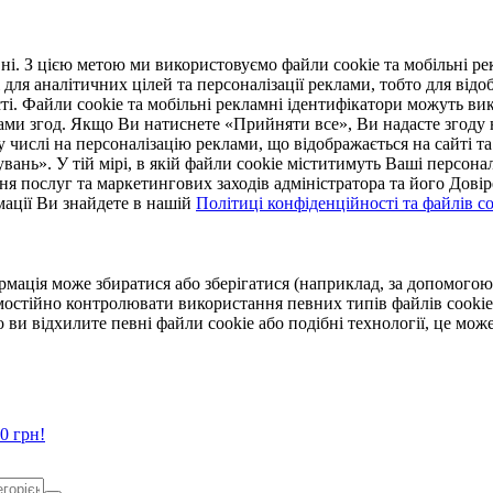
. З цією метою ми використовуємо файли cookie та мобільні рек
 для аналітичних цілей та персоналізації реклами, тобто для ві
ті. Файли cookie та мобільні рекламні ідентифікатори можуть вик
Вами згод. Якщо Ви натиснете «Прийняти все», Ви надасте згод
числі на персоналізацію реклами, що відображається на сайті та
увань». У тій мірі, в якій файли cookie міститимуть Ваші персонал
ння послуг та маркетингових заходів адміністратора та його Дов
мації Ви знайдете в нашій
Політиці конфіденційності та файлів coo
ормація може збиратися або зберігатися (наприклад, за допомог
мостійно контролювати використання певних типів файлів cookie
 ви відхилите певні файли cookie або подібні технології, це мо
0 грн!