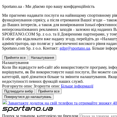
Sportano.ua - Ми дбаємо про вашу конфіденційність
Ми прагнемо надавати послуги на найвищому спортивному рівні
функціонування сервісу, а після отримання Вашої згоди – також
до Ваших інтересів, а також для вимірювання їхньої ефективнос
неперсоналізованих рекламних заходів - залежно від наданих 
SPORTANO.COM Sp. z o.o. та її Довіреними партнерами, у тому 
її обсяг або відкликати вже надану згоду, перейдіть до «Налашт
адміністратора, що полягає у забезпеченні високого рівня нада
Sportano.com Sp. z o.o. Контакт:
gdpr@sportano.ua
. Більше інфор
Прийняти все
Налаштування
Налаштування
Коли Ви відвідуєте веб-сайт або використовуєте програму, інф
вирішувати, як Ви використовуєте наші послуги, Ви можете са
категорій, щоб дізнатися більше та змінити налаштування. Якщо
недоступності певних функцій наших служб.
Розгорнути опис
Згорнути опис
Більше інформації
Підтвердити вибір
Прийняти все
Повернутися до налаштувань
Завантажте додаток на свій телефон та отримайте знижку 40
Пошук за товаром, категорією чи брендом