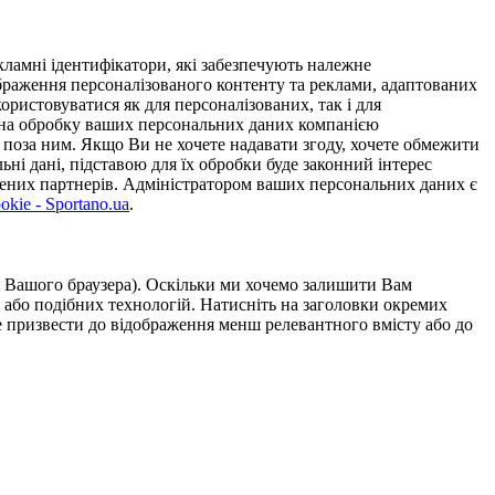
ламні ідентифікатори, які забезпечують належне
дображення персоналізованого контенту та реклами, адаптованих
ористовуватися як для персоналізованих, так і для
у на обробку ваших персональних даних компанією
 поза ним. Якщо Ви не хочете надавати згоду, хочете обмежити
ьні дані, підставою для їх обробки буде законний інтерес
ірених партнерів. Адміністратором ваших персональних даних є
kie - Sportano.ua
.
ою Вашого браузера). Оскільки ми хочемо залишити Вам
 або подібних технологій. Натисніть на заголовки окремих
же призвести до відображення менш релевантного вмісту або до