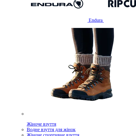
Endura
Жіноче взуття
Водне взуття для жінок
Жіноче спортивне взуття