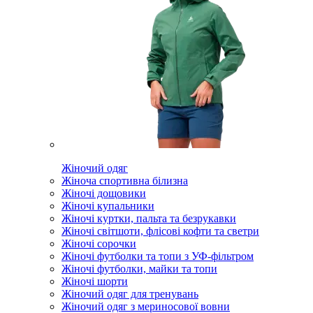
Жіночий одяг
Жіноча спортивна білизна
Жіночі дощовики
Жіночі купальники
Жіночі куртки, пальта та безрукавки
Жіночі світшоти, флісові кофти та светри
Жіночі сорочки
Жіночі футболки та топи з УФ-фільтром
Жіночі футболки, майки та топи
Жіночі шорти
Жіночий одяг для тренувань
Жіночий одяг з мериносової вовни