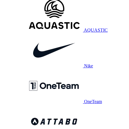
AQUASTIC
Nike
OneTeam