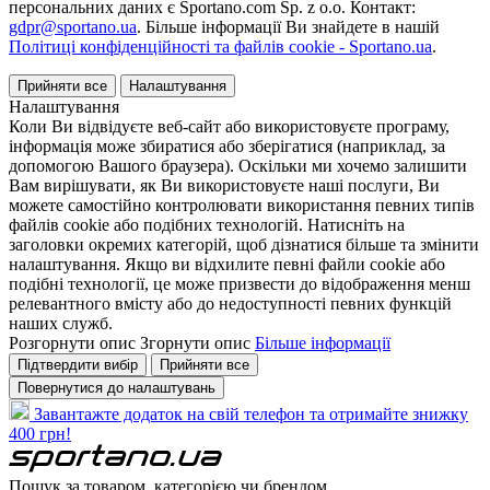
персональних даних є Sportano.com Sp. z o.o. Контакт:
gdpr@sportano.ua
. Більше інформації Ви знайдете в нашій
Політиці конфіденційності та файлів cookie - Sportano.ua
.
Прийняти все
Налаштування
Налаштування
Коли Ви відвідуєте веб-сайт або використовуєте програму,
інформація може збиратися або зберігатися (наприклад, за
допомогою Вашого браузера). Оскільки ми хочемо залишити
Вам вирішувати, як Ви використовуєте наші послуги, Ви
можете самостійно контролювати використання певних типів
файлів cookie або подібних технологій. Натисніть на
заголовки окремих категорій, щоб дізнатися більше та змінити
налаштування. Якщо ви відхилите певні файли cookie або
подібні технології, це може призвести до відображення менш
релевантного вмісту або до недоступності певних функцій
наших служб.
Розгорнути опис
Згорнути опис
Більше інформації
Підтвердити вибір
Прийняти все
Повернутися до налаштувань
Завантажте додаток на свій телефон та отримайте знижку
400 грн!
Пошук за товаром, категорією чи брендом