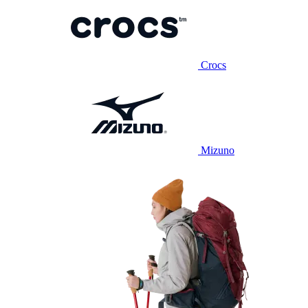
Crocs
Mizuno