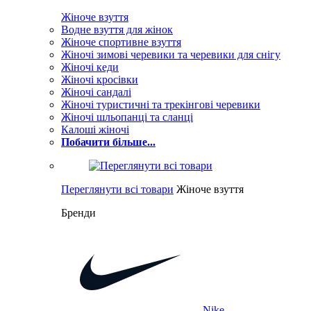
Жіноче взуття
Водне взуття для жінок
Жіноче спортивне взуття
Жіночі зимові черевики та черевики для снігу
Жіночі кеди
Жіночі кросівки
Жіночі сандалі
Жіночі туристичні та трекінгові черевики
Жіночі шльопанці та сланці
Калоші жіночі
Побачити більше...
Переглянути всі товари
Жіноче взуття
Бренди
Nike