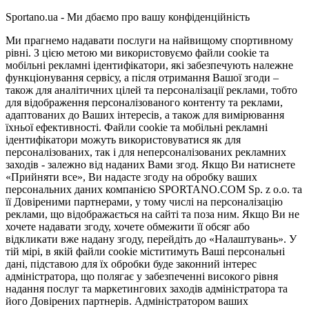
Sportano.ua - Ми дбаємо про вашу конфіденційність
Ми прагнемо надавати послуги на найвищому спортивному
рівні. З цією метою ми використовуємо файли cookie та
мобільні рекламні ідентифікатори, які забезпечують належне
функціонування сервісу, а після отримання Вашої згоди –
також для аналітичних цілей та персоналізації реклами, тобто
для відображення персоналізованого контенту та реклами,
адаптованих до Ваших інтересів, а також для вимірювання
їхньої ефективності. Файли cookie та мобільні рекламні
ідентифікатори можуть використовуватися як для
персоналізованих, так і для неперсоналізованих рекламних
заходів - залежно від наданих Вами згод. Якщо Ви натиснете
«Прийняти все», Ви надасте згоду на обробку ваших
персональних даних компанією SPORTANO.COM Sp. z o.o. та
її Довіреними партнерами, у тому числі на персоналізацію
реклами, що відображається на сайті та поза ним. Якщо Ви не
хочете надавати згоду, хочете обмежити її обсяг або
відкликати вже надану згоду, перейдіть до «Налаштувань». У
тій мірі, в якій файли cookie міститимуть Ваші персональні
дані, підставою для їх обробки буде законний інтерес
адміністратора, що полягає у забезпеченні високого рівня
надання послуг та маркетингових заходів адміністратора та
його Довірених партнерів. Адміністратором ваших