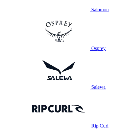
Salomon
Osprey
Salewa
Rip Curl