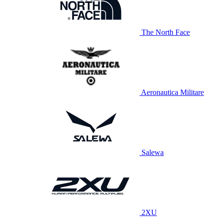
The North Face
Aeronautica Militare
Salewa
2XU