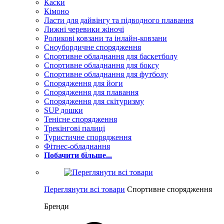
Каски
Кімоно
Ласти для дайвінгу та підводного плавання
Лижні черевики жіночі
Роликові ковзани та інлайн-ковзани
Сноубордичне спорядження
Спортивне обладнання для баскетболу
Спортивне обладнання для боксу
Спортивне обладнання для футболу
Спорядження для йоги
Спорядження для плавання
Спорядження для скітуризму
SUP дошки
Тенісне спорядження
Трекінгові палиці
Туристичне спорядження
Фітнес-обладнання
Побачити більше...
Переглянути всі товари
Спортивне спорядження
Бренди