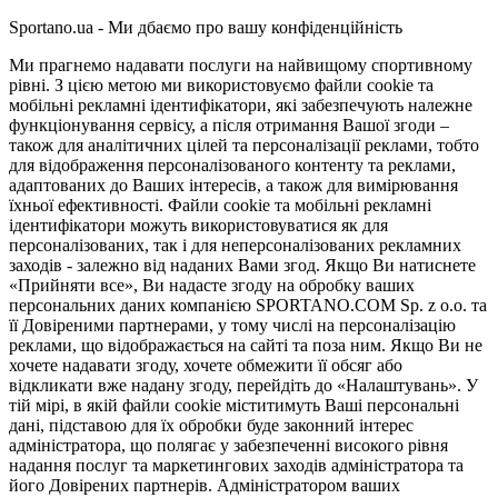
Sportano.ua - Ми дбаємо про вашу конфіденційність
Ми прагнемо надавати послуги на найвищому спортивному
рівні. З цією метою ми використовуємо файли cookie та
мобільні рекламні ідентифікатори, які забезпечують належне
функціонування сервісу, а після отримання Вашої згоди –
також для аналітичних цілей та персоналізації реклами, тобто
для відображення персоналізованого контенту та реклами,
адаптованих до Ваших інтересів, а також для вимірювання
їхньої ефективності. Файли cookie та мобільні рекламні
ідентифікатори можуть використовуватися як для
персоналізованих, так і для неперсоналізованих рекламних
заходів - залежно від наданих Вами згод. Якщо Ви натиснете
«Прийняти все», Ви надасте згоду на обробку ваших
персональних даних компанією SPORTANO.COM Sp. z o.o. та
її Довіреними партнерами, у тому числі на персоналізацію
реклами, що відображається на сайті та поза ним. Якщо Ви не
хочете надавати згоду, хочете обмежити її обсяг або
відкликати вже надану згоду, перейдіть до «Налаштувань». У
тій мірі, в якій файли cookie міститимуть Ваші персональні
дані, підставою для їх обробки буде законний інтерес
адміністратора, що полягає у забезпеченні високого рівня
надання послуг та маркетингових заходів адміністратора та
його Довірених партнерів. Адміністратором ваших