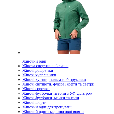
Жіночий одяг
Жіноча спортивна білизна
Жіночі дощовики
Жіночі купальники
Жіночі куртки, пальта та безрукавки
Жіночі світшоти, флісові кофти та светри
Жіночі сорочки
Жіночі футболки та топи з УФ-фільтром
Жіночі футболки, майки та топи
Жіночі шорти
Жіночий одяг для тренувань
Жіночий одяг з мериносової вовни