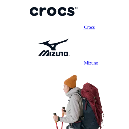
Crocs
Mizuno