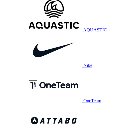
AQUASTIC
Nike
OneTeam