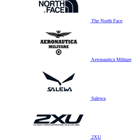
The North Face
Aeronautica Militare
Salewa
2XU