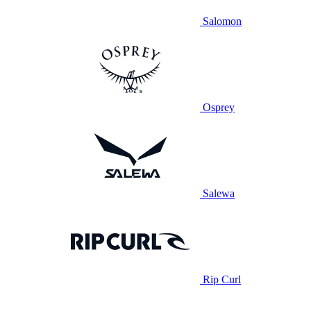
Salomon
Osprey
Salewa
Rip Curl