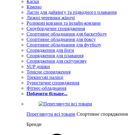
Каски
Кімоно
Ласти для дайвінгу та підводного плавання
Лижні черевики жіночі
Роликові ковзани та інлайн-ковзани
Сноубордичне спорядження
Спортивне обладнання для баскетболу
Спортивне обладнання для боксу
Спортивне обладнання для футболу
Спорядження для йоги
Спорядження для плавання
Спорядження для скітуризму
SUP дошки
Тенісне спорядження
Трекінгові палиці
Туристичне спорядження
Фітнес-обладнання
Побачити більше...
Переглянути всі товари
Спортивне спорядження
Бренди