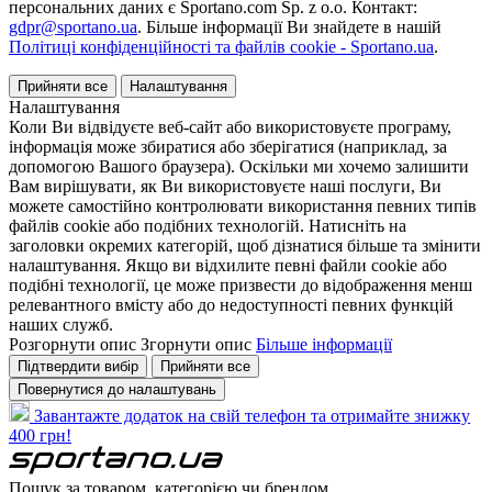
персональних даних є Sportano.com Sp. z o.o. Контакт:
gdpr@sportano.ua
. Більше інформації Ви знайдете в нашій
Політиці конфіденційності та файлів cookie - Sportano.ua
.
Прийняти все
Налаштування
Налаштування
Коли Ви відвідуєте веб-сайт або використовуєте програму,
інформація може збиратися або зберігатися (наприклад, за
допомогою Вашого браузера). Оскільки ми хочемо залишити
Вам вирішувати, як Ви використовуєте наші послуги, Ви
можете самостійно контролювати використання певних типів
файлів cookie або подібних технологій. Натисніть на
заголовки окремих категорій, щоб дізнатися більше та змінити
налаштування. Якщо ви відхилите певні файли cookie або
подібні технології, це може призвести до відображення менш
релевантного вмісту або до недоступності певних функцій
наших служб.
Розгорнути опис
Згорнути опис
Більше інформації
Підтвердити вибір
Прийняти все
Повернутися до налаштувань
Завантажте додаток на свій телефон та отримайте знижку
400 грн!
Пошук за товаром, категорією чи брендом