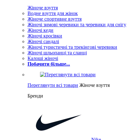
Жіноче взуття
Водне взуття для жінок
Жіноче спортивне взуття
Жіночі зимові черевики та черевики для снігу
Жіночі кеди
Жіночі кросівки
Жіночі сандалі
Жіночі туристичні та трекінгові черевики
Жіночі шльопанці та сланці
Калоші жіночі
Побачити більше...
Переглянути всі товари
Жіноче взуття
Бренди
Nike