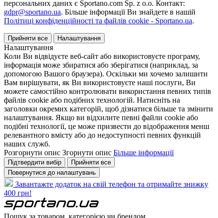
персональних даних є Sportano.com Sp. z o.o. Контакт:
gdpr@sportano.ua
. Більше інформації Ви знайдете в нашій
Політиці конфіденційності та файлів cookie - Sportano.ua
.
Прийняти все
Налаштування
Налаштування
Коли Ви відвідуєте веб-сайт або використовуєте програму,
інформація може збиратися або зберігатися (наприклад, за
допомогою Вашого браузера). Оскільки ми хочемо залишити
Вам вирішувати, як Ви використовуєте наші послуги, Ви
можете самостійно контролювати використання певних типів
файлів cookie або подібних технологій. Натисніть на
заголовки окремих категорій, щоб дізнатися більше та змінити
налаштування. Якщо ви відхилите певні файли cookie або
подібні технології, це може призвести до відображення менш
релевантного вмісту або до недоступності певних функцій
наших служб.
Розгорнути опис
Згорнути опис
Більше інформації
Підтвердити вибір
Прийняти все
Повернутися до налаштувань
Завантажте додаток на свій телефон та отримайте знижку
400 грн!
Пошук за товаром, категорією чи брендом