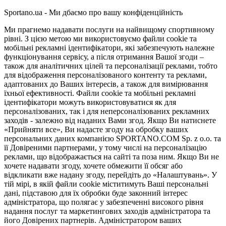
Sportano.ua - Ми дбаємо про вашу конфіденційність
Ми прагнемо надавати послуги на найвищому спортивному
рівні. З цією метою ми використовуємо файли cookie та
мобільні рекламні ідентифікатори, які забезпечують належне
функціонування сервісу, а після отримання Вашої згоди –
також для аналітичних цілей та персоналізації реклами, тобто
для відображення персоналізованого контенту та реклами,
адаптованих до Ваших інтересів, а також для вимірювання
їхньої ефективності. Файли cookie та мобільні рекламні
ідентифікатори можуть використовуватися як для
персоналізованих, так і для неперсоналізованих рекламних
заходів - залежно від наданих Вами згод. Якщо Ви натиснете
«Прийняти все», Ви надасте згоду на обробку ваших
персональних даних компанією SPORTANO.COM Sp. z o.o. та
її Довіреними партнерами, у тому числі на персоналізацію
реклами, що відображається на сайті та поза ним. Якщо Ви не
хочете надавати згоду, хочете обмежити її обсяг або
відкликати вже надану згоду, перейдіть до «Налаштувань». У
тій мірі, в якій файли cookie міститимуть Ваші персональні
дані, підставою для їх обробки буде законний інтерес
адміністратора, що полягає у забезпеченні високого рівня
надання послуг та маркетингових заходів адміністратора та
його Довірених партнерів. Адміністратором ваших