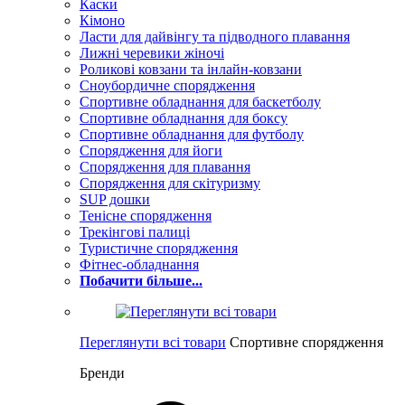
Каски
Кімоно
Ласти для дайвінгу та підводного плавання
Лижні черевики жіночі
Роликові ковзани та інлайн-ковзани
Сноубордичне спорядження
Спортивне обладнання для баскетболу
Спортивне обладнання для боксу
Спортивне обладнання для футболу
Спорядження для йоги
Спорядження для плавання
Спорядження для скітуризму
SUP дошки
Тенісне спорядження
Трекінгові палиці
Туристичне спорядження
Фітнес-обладнання
Побачити більше...
Переглянути всі товари
Спортивне спорядження
Бренди