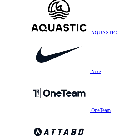
AQUASTIC
Nike
OneTeam