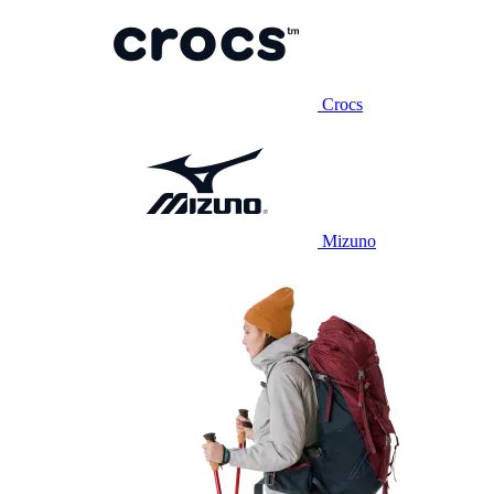
Crocs
Mizuno