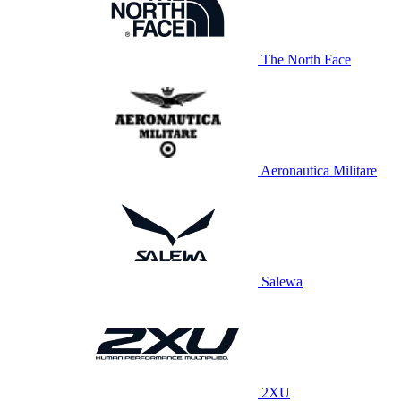
The North Face
Aeronautica Militare
Salewa
2XU