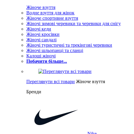
Жіноче взуття
Водне взуття для жінок
Жіноче спортивне взуття
Жіночі зимові черевики та черевики для снігу
Жіночі кеди
Жіночі кросівки
Жіночі сандалі
Жіночі туристичні та трекінгові черевики
Жіночі шльопанці та сланці
Калоші жіночі
Побачити більше...
Переглянути всі товари
Жіноче взуття
Бренди
Nike