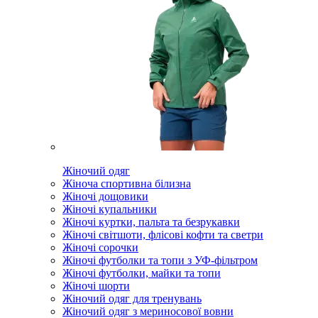
Жіночий одяг
Жіноча спортивна білизна
Жіночі дощовики
Жіночі купальники
Жіночі куртки, пальта та безрукавки
Жіночі світшоти, флісові кофти та светри
Жіночі сорочки
Жіночі футболки та топи з УФ-фільтром
Жіночі футболки, майки та топи
Жіночі шорти
Жіночий одяг для тренувань
Жіночий одяг з мериносової вовни