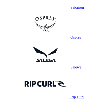
Salomon
Osprey
Salewa
Rip Curl