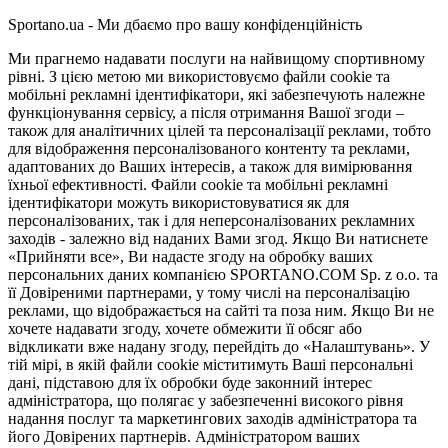
Sportano.ua - Ми дбаємо про вашу конфіденційність
Ми прагнемо надавати послуги на найвищому спортивному
рівні. З цією метою ми використовуємо файли cookie та
мобільні рекламні ідентифікатори, які забезпечують належне
функціонування сервісу, а після отримання Вашої згоди –
також для аналітичних цілей та персоналізації реклами, тобто
для відображення персоналізованого контенту та реклами,
адаптованих до Ваших інтересів, а також для вимірювання
їхньої ефективності. Файли cookie та мобільні рекламні
ідентифікатори можуть використовуватися як для
персоналізованих, так і для неперсоналізованих рекламних
заходів - залежно від наданих Вами згод. Якщо Ви натиснете
«Прийняти все», Ви надасте згоду на обробку ваших
персональних даних компанією SPORTANO.COM Sp. z o.o. та
її Довіреними партнерами, у тому числі на персоналізацію
реклами, що відображається на сайті та поза ним. Якщо Ви не
хочете надавати згоду, хочете обмежити її обсяг або
відкликати вже надану згоду, перейдіть до «Налаштувань». У
тій мірі, в якій файли cookie міститимуть Ваші персональні
дані, підставою для їх обробки буде законний інтерес
адміністратора, що полягає у забезпеченні високого рівня
надання послуг та маркетингових заходів адміністратора та
його Довірених партнерів. Адміністратором ваших