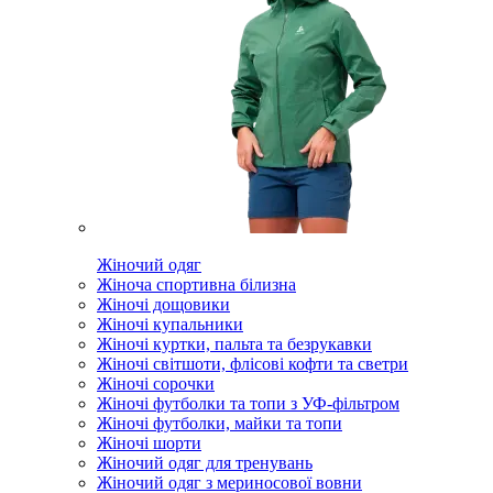
Жіночий одяг
Жіноча спортивна білизна
Жіночі дощовики
Жіночі купальники
Жіночі куртки, пальта та безрукавки
Жіночі світшоти, флісові кофти та светри
Жіночі сорочки
Жіночі футболки та топи з УФ-фільтром
Жіночі футболки, майки та топи
Жіночі шорти
Жіночий одяг для тренувань
Жіночий одяг з мериносової вовни