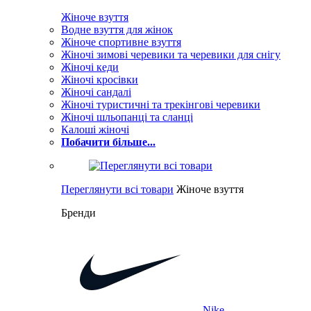
Жіноче взуття
Водне взуття для жінок
Жіноче спортивне взуття
Жіночі зимові черевики та черевики для снігу
Жіночі кеди
Жіночі кросівки
Жіночі сандалі
Жіночі туристичні та трекінгові черевики
Жіночі шльопанці та сланці
Калоші жіночі
Побачити більше...
Переглянути всі товари
Жіноче взуття
Бренди
Nike