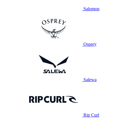
Salomon
Osprey
Salewa
Rip Curl