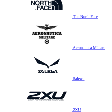
The North Face
Aeronautica Militare
Salewa
2XU