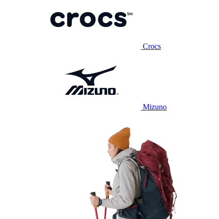
Crocs
Mizuno