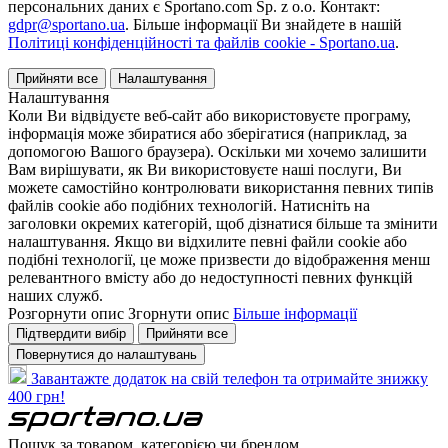
персональних даних є Sportano.com Sp. z o.o. Контакт:
gdpr@sportano.ua
. Більше інформації Ви знайдете в нашій
Політиці конфіденційності та файлів cookie - Sportano.ua
.
Прийняти все
Налаштування
Налаштування
Коли Ви відвідуєте веб-сайт або використовуєте програму,
інформація може збиратися або зберігатися (наприклад, за
допомогою Вашого браузера). Оскільки ми хочемо залишити
Вам вирішувати, як Ви використовуєте наші послуги, Ви
можете самостійно контролювати використання певних типів
файлів cookie або подібних технологій. Натисніть на
заголовки окремих категорій, щоб дізнатися більше та змінити
налаштування. Якщо ви відхилите певні файли cookie або
подібні технології, це може призвести до відображення менш
релевантного вмісту або до недоступності певних функцій
наших служб.
Розгорнути опис
Згорнути опис
Більше інформації
Підтвердити вибір
Прийняти все
Повернутися до налаштувань
Завантажте додаток на свій телефон та отримайте знижку
400 грн!
Пошук за товаром, категорією чи брендом