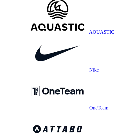
AQUASTIC
Nike
OneTeam