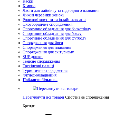
Каски
Кімоно
Ласти для дайвінгу та підводного плавання
Лижні черевики жіночі
Роликові ковзани та інлайн-ковзани
Сноубордичне спорядження
Спортивне обладнання для баскетболу
Спортивне обладнання для боксу
Спортивне обладнання для футболу
Спорядження для йоги
Спорядження для плавання
Спорядження для скітуризму
SUP дошки
Тенісне спорядження
Трекінгові палиці
Туристичне спорядження
Фітнес-обладнання
Побачити більше...
Переглянути всі товари
Спортивне спорядження
Бренди