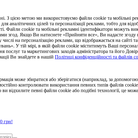
. З цією метою ми використовуємо файли cookie та мобільні рек
 для аналітичних цілей та персоналізації реклами, тобто для ві
ті. Файли cookie та мобільні рекламні ідентифікатори можуть вик
Вами згод. Якщо Ви натиснете «Прийняти все», Ви надасте згод
числі на персоналізацію реклами, що відображається на сайті та
увань». У тій мірі, в якій файли cookie міститимуть Ваші персонал
ння послуг та маркетингових заходів адміністратора та його Дов
мації Ви знайдете в нашій
Політиці конфіденційності та файлів coo
ормація може збиратися або зберігатися (наприклад, за допомог
мостійно контролювати використання певних типів файлів cookie
 ви відхилите певні файли cookie або подібні технології, це мо
0 грн!