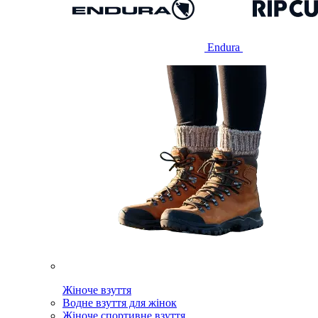
Endura
Жіноче взуття
Водне взуття для жінок
Жіноче спортивне взуття