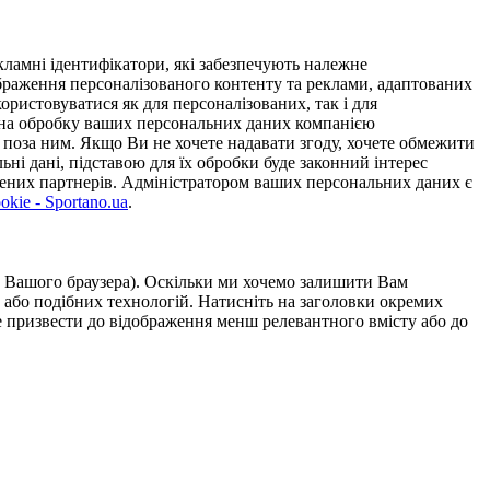
ламні ідентифікатори, які забезпечують належне
дображення персоналізованого контенту та реклами, адаптованих
ористовуватися як для персоналізованих, так і для
у на обробку ваших персональних даних компанією
 поза ним. Якщо Ви не хочете надавати згоду, хочете обмежити
ьні дані, підставою для їх обробки буде законний інтерес
ірених партнерів. Адміністратором ваших персональних даних є
kie - Sportano.ua
.
ою Вашого браузера). Оскільки ми хочемо залишити Вам
 або подібних технологій. Натисніть на заголовки окремих
же призвести до відображення менш релевантного вмісту або до