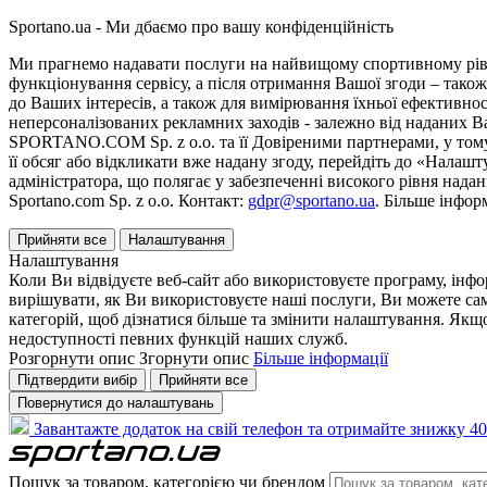
Sportano.ua - Ми дбаємо про вашу конфіденційність
Ми прагнемо надавати послуги на найвищому спортивному рівні
функціонування сервісу, а після отримання Вашої згоди – також
до Ваших інтересів, а також для вимірювання їхньої ефективнос
неперсоналізованих рекламних заходів - залежно від наданих 
SPORTANO.COM Sp. z o.o. та її Довіреними партнерами, у тому 
її обсяг або відкликати вже надану згоду, перейдіть до «Налашт
адміністратора, що полягає у забезпеченні високого рівня нада
Sportano.com Sp. z o.o. Контакт:
gdpr@sportano.ua
. Більше інфор
Прийняти все
Налаштування
Налаштування
Коли Ви відвідуєте веб-сайт або використовуєте програму, інф
вирішувати, як Ви використовуєте наші послуги, Ви можете са
категорій, щоб дізнатися більше та змінити налаштування. Якщо
недоступності певних функцій наших служб.
Розгорнути опис
Згорнути опис
Більше інформації
Підтвердити вибір
Прийняти все
Повернутися до налаштувань
Завантажте додаток на свій телефон та отримайте знижку 40
Пошук за товаром, категорією чи брендом