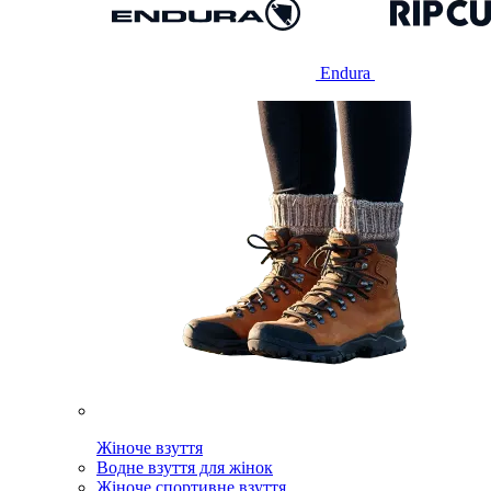
Endura
Жіноче взуття
Водне взуття для жінок
Жіноче спортивне взуття