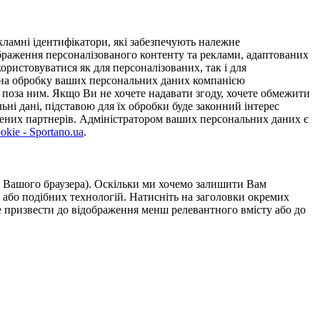
ламні ідентифікатори, які забезпечують належне
дображення персоналізованого контенту та реклами, адаптованих
ористовуватися як для персоналізованих, так і для
у на обробку ваших персональних даних компанією
 поза ним. Якщо Ви не хочете надавати згоду, хочете обмежити
ьні дані, підставою для їх обробки буде законний інтерес
ірених партнерів. Адміністратором ваших персональних даних є
kie - Sportano.ua
.
ою Вашого браузера). Оскільки ми хочемо залишити Вам
 або подібних технологій. Натисніть на заголовки окремих
же призвести до відображення менш релевантного вмісту або до