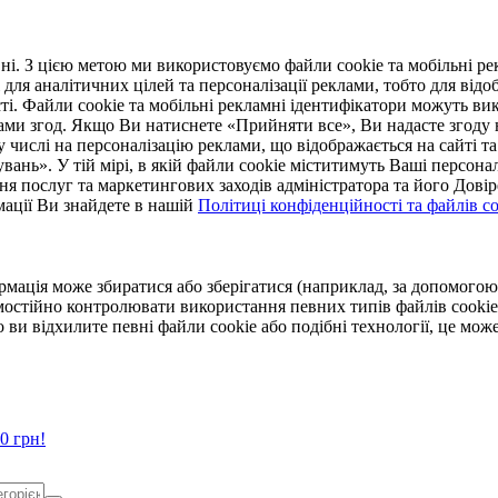
. З цією метою ми використовуємо файли cookie та мобільні рек
 для аналітичних цілей та персоналізації реклами, тобто для ві
ті. Файли cookie та мобільні рекламні ідентифікатори можуть вик
Вами згод. Якщо Ви натиснете «Прийняти все», Ви надасте згод
числі на персоналізацію реклами, що відображається на сайті та
увань». У тій мірі, в якій файли cookie міститимуть Ваші персонал
ння послуг та маркетингових заходів адміністратора та його Дов
мації Ви знайдете в нашій
Політиці конфіденційності та файлів coo
ормація може збиратися або зберігатися (наприклад, за допомог
мостійно контролювати використання певних типів файлів cookie
 ви відхилите певні файли cookie або подібні технології, це мо
0 грн!