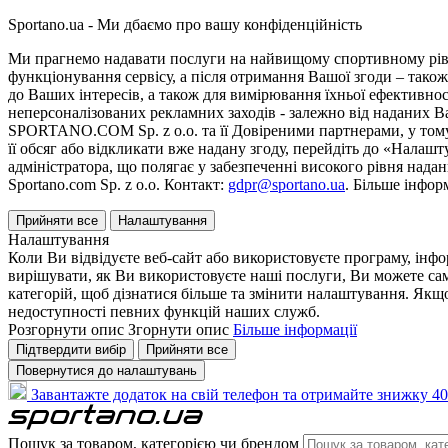
Sportano.ua - Ми дбаємо про вашу конфіденційність
Ми прагнемо надавати послуги на найвищому спортивному рівні
функціонування сервісу, а після отримання Вашої згоди – також
до Ваших інтересів, а також для вимірювання їхньої ефективнос
неперсоналізованих рекламних заходів - залежно від наданих 
SPORTANO.COM Sp. z o.o. та її Довіреними партнерами, у тому 
її обсяг або відкликати вже надану згоду, перейдіть до «Налашт
адміністратора, що полягає у забезпеченні високого рівня нада
Sportano.com Sp. z o.o. Контакт:
gdpr@sportano.ua
. Більше інфор
Прийняти все
Налаштування
Налаштування
Коли Ви відвідуєте веб-сайт або використовуєте програму, інф
вирішувати, як Ви використовуєте наші послуги, Ви можете са
категорій, щоб дізнатися більше та змінити налаштування. Якщо
недоступності певних функцій наших служб.
Розгорнути опис
Згорнути опис
Більше інформації
Підтвердити вибір
Прийняти все
Повернутися до налаштувань
Завантажте додаток на свій телефон та отримайте знижку 40
Пошук за товаром, категорією чи брендом