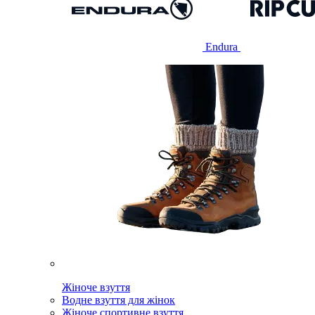
Endura
Жіноче взуття
Водне взуття для жінок
Жіноче спортивне взуття