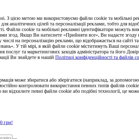
. З цією метою ми використовуємо файли cookie та мобільні рек
 для аналітичних цілей та персоналізації реклами, тобто для ві
ті. Файли cookie та мобільні рекламні ідентифікатори можуть вик
Вами згод. Якщо Ви натиснете «Прийняти все», Ви надасте згод
числі на персоналізацію реклами, що відображається на сайті та
увань». У тій мірі, в якій файли cookie міститимуть Ваші персонал
ння послуг та маркетингових заходів адміністратора та його Дов
мації Ви знайдете в нашій
Політиці конфіденційності та файлів coo
ормація може збиратися або зберігатися (наприклад, за допомог
мостійно контролювати використання певних типів файлів cookie
 ви відхилите певні файли cookie або подібні технології, це мо
0 грн!