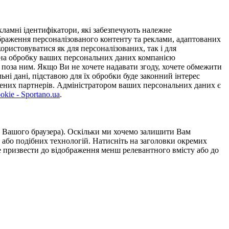
ламні ідентифікатори, які забезпечують належне
дображення персоналізованого контенту та реклами, адаптованих
ористовуватися як для персоналізованих, так і для
у на обробку ваших персональних даних компанією
 поза ним. Якщо Ви не хочете надавати згоду, хочете обмежити
ьні дані, підставою для їх обробки буде законний інтерес
ірених партнерів. Адміністратором ваших персональних даних є
kie - Sportano.ua
.
ою Вашого браузера). Оскільки ми хочемо залишити Вам
 або подібних технологій. Натисніть на заголовки окремих
же призвести до відображення менш релевантного вмісту або до