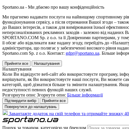
Sportano.ua - Ми дбаємо про вашу конфіденційність
Ми прагнемо надавати послуги на найвищому спортивному рівні
функціонування сервісу, а після отримання Вашої згоди – також
до Ваших інтересів, а також для вимірювання їхньої ефективнос
неперсоналізованих рекламних заходів - залежно від наданих 
SPORTANO.COM Sp. z o.o. та її Довіреними партнерами, у тому 
її обсяг або відкликати вже надану згоду, перейдіть до «Налашт
адміністратора, що полягає у забезпеченні високого рівня нада
Sportano.com Sp. z o.o. Контакт:
gdpr@sportano.ua
. Більше інфор
Прийняти все
Налаштування
Налаштування
Коли Ви відвідуєте веб-сайт або використовуєте програму, інф
вирішувати, як Ви використовуєте наші послуги, Ви можете са
категорій, щоб дізнатися більше та змінити налаштування. Якщо
недоступності певних функцій наших служб.
Розгорнути опис
Згорнути опис
Більше інформації
Підтвердити вибір
Прийняти все
Повернутися до налаштувань
Завантажте додаток на свій телефон та отримайте знижку 40
Пошук за товаром, категорією чи брендом