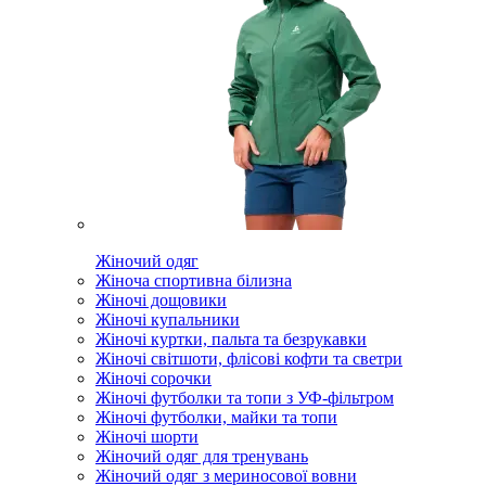
Жіночий одяг
Жіноча спортивна білизна
Жіночі дощовики
Жіночі купальники
Жіночі куртки, пальта та безрукавки
Жіночі світшоти, флісові кофти та светри
Жіночі сорочки
Жіночі футболки та топи з УФ-фільтром
Жіночі футболки, майки та топи
Жіночі шорти
Жіночий одяг для тренувань
Жіночий одяг з мериносової вовни