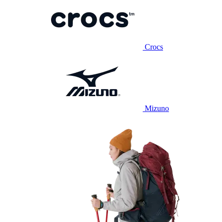
Crocs
Mizuno