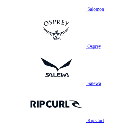
Salomon
Osprey
Salewa
Rip Curl