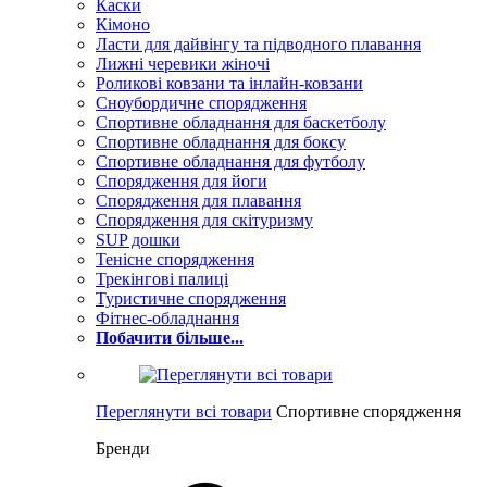
Каски
Кімоно
Ласти для дайвінгу та підводного плавання
Лижні черевики жіночі
Роликові ковзани та інлайн-ковзани
Сноубордичне спорядження
Спортивне обладнання для баскетболу
Спортивне обладнання для боксу
Спортивне обладнання для футболу
Спорядження для йоги
Спорядження для плавання
Спорядження для скітуризму
SUP дошки
Тенісне спорядження
Трекінгові палиці
Туристичне спорядження
Фітнес-обладнання
Побачити більше...
Переглянути всі товари
Спортивне спорядження
Бренди