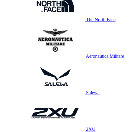
The North Face
Aeronautica Militare
Salewa
2XU