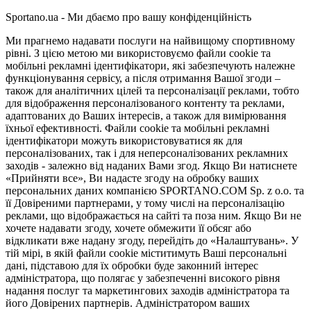
Sportano.ua - Ми дбаємо про вашу конфіденційність
Ми прагнемо надавати послуги на найвищому спортивному
рівні. З цією метою ми використовуємо файли cookie та
мобільні рекламні ідентифікатори, які забезпечують належне
функціонування сервісу, а після отримання Вашої згоди –
також для аналітичних цілей та персоналізації реклами, тобто
для відображення персоналізованого контенту та реклами,
адаптованих до Ваших інтересів, а також для вимірювання
їхньої ефективності. Файли cookie та мобільні рекламні
ідентифікатори можуть використовуватися як для
персоналізованих, так і для неперсоналізованих рекламних
заходів - залежно від наданих Вами згод. Якщо Ви натиснете
«Прийняти все», Ви надасте згоду на обробку ваших
персональних даних компанією SPORTANO.COM Sp. z o.o. та
її Довіреними партнерами, у тому числі на персоналізацію
реклами, що відображається на сайті та поза ним. Якщо Ви не
хочете надавати згоду, хочете обмежити її обсяг або
відкликати вже надану згоду, перейдіть до «Налаштувань». У
тій мірі, в якій файли cookie міститимуть Ваші персональні
дані, підставою для їх обробки буде законний інтерес
адміністратора, що полягає у забезпеченні високого рівня
надання послуг та маркетингових заходів адміністратора та
його Довірених партнерів. Адміністратором ваших