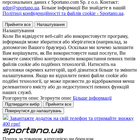
персональних даних є Sportano.com Sp. z o.o. Контакт:
gdpr@sportano.ua
. Більше інформації Ви знайдете в нашій
Політиці конфіденційності та файлів cookie - Sportano.ua
.
Прийняти все
Налаштування
Налаштування
Коли Ви відвідуєте веб-сайт або використовуєте програму,
інформація може збиратися або зберігатися (наприклад, за
допомогою Вашого браузера). Оскільки ми хочемо залишити
Вам вирішувати, як Ви використовуєте наші послуги, Ви
можете самостійно контролювати використання певних типів
файлів cookie або подібних технологій. Натисніть на
заголовки окремих категорій, щоб дізнатися більше та змінити
налаштування. Якщо ви відхилите певні файли cookie або
подібні технології, це може призвести до відображення менш
релевантного вмісту або до недоступності певних функцій
наших служб.
Розгорнути опис
Згорнути опис
Більше інформації
Підтвердити вибір
Прийняти все
Повернутися до налаштувань
Завантажте додаток на свій телефон та отримайте знижку
400 грн!
Пошук за товаром, категорією чи брендом