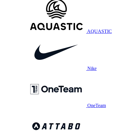
AQUASTIC
Nike
OneTeam