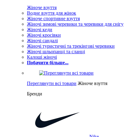
Жіноче взуття
Водне взуття для жінок
Жіноче спортивне взуття
Жіночі зимові черевики та черевики для снігу
Жіночі кеди
Жіночі кросівки
Жіночі сандалі
Жіночі туристичні та трекінгові черевики
Жіночі шльопанці та сланці
Калоші жіночі
Побачити більше...
Переглянути всі товари
Жіноче взуття
Бренди
Nike