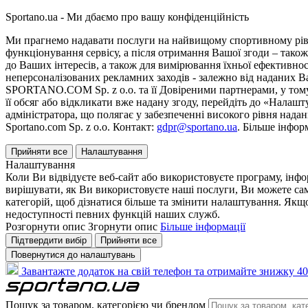
Sportano.ua - Ми дбаємо про вашу конфіденційність
Ми прагнемо надавати послуги на найвищому спортивному рівні
функціонування сервісу, а після отримання Вашої згоди – також
до Ваших інтересів, а також для вимірювання їхньої ефективнос
неперсоналізованих рекламних заходів - залежно від наданих 
SPORTANO.COM Sp. z o.o. та її Довіреними партнерами, у тому 
її обсяг або відкликати вже надану згоду, перейдіть до «Налашт
адміністратора, що полягає у забезпеченні високого рівня нада
Sportano.com Sp. z o.o. Контакт:
gdpr@sportano.ua
. Більше інфор
Прийняти все
Налаштування
Налаштування
Коли Ви відвідуєте веб-сайт або використовуєте програму, інф
вирішувати, як Ви використовуєте наші послуги, Ви можете са
категорій, щоб дізнатися більше та змінити налаштування. Якщо
недоступності певних функцій наших служб.
Розгорнути опис
Згорнути опис
Більше інформації
Підтвердити вибір
Прийняти все
Повернутися до налаштувань
Завантажте додаток на свій телефон та отримайте знижку 40
Пошук за товаром, категорією чи брендом