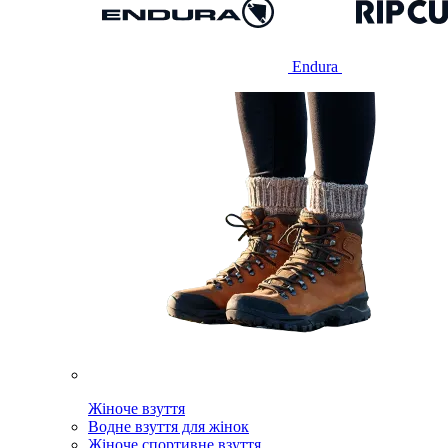
Endura
Жіноче взуття
Водне взуття для жінок
Жіноче спортивне взуття