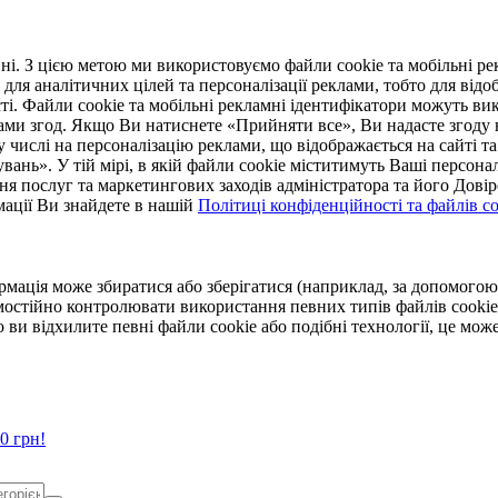
. З цією метою ми використовуємо файли cookie та мобільні рек
 для аналітичних цілей та персоналізації реклами, тобто для ві
ті. Файли cookie та мобільні рекламні ідентифікатори можуть вик
Вами згод. Якщо Ви натиснете «Прийняти все», Ви надасте згод
числі на персоналізацію реклами, що відображається на сайті та
увань». У тій мірі, в якій файли cookie міститимуть Ваші персонал
ння послуг та маркетингових заходів адміністратора та його Дов
мації Ви знайдете в нашій
Політиці конфіденційності та файлів coo
ормація може збиратися або зберігатися (наприклад, за допомог
мостійно контролювати використання певних типів файлів cookie
 ви відхилите певні файли cookie або подібні технології, це мо
0 грн!