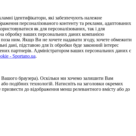
ламні ідентифікатори, які забезпечують належне
дображення персоналізованого контенту та реклами, адаптованих
ористовуватися як для персоналізованих, так і для
у на обробку ваших персональних даних компанією
 поза ним. Якщо Ви не хочете надавати згоду, хочете обмежити
ьні дані, підставою для їх обробки буде законний інтерес
ірених партнерів. Адміністратором ваших персональних даних є
kie - Sportano.ua
.
ою Вашого браузера). Оскільки ми хочемо залишити Вам
 або подібних технологій. Натисніть на заголовки окремих
же призвести до відображення менш релевантного вмісту або до