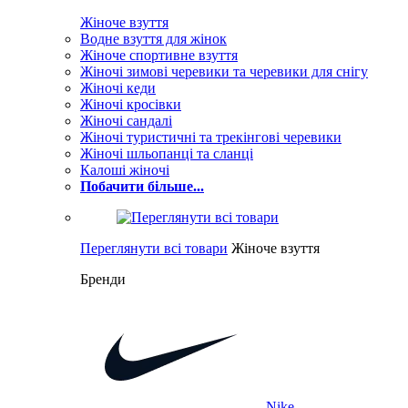
Жіноче взуття
Водне взуття для жінок
Жіноче спортивне взуття
Жіночі зимові черевики та черевики для снігу
Жіночі кеди
Жіночі кросівки
Жіночі сандалі
Жіночі туристичні та трекінгові черевики
Жіночі шльопанці та сланці
Калоші жіночі
Побачити більше...
Переглянути всі товари
Жіноче взуття
Бренди
Nike