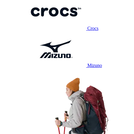
Crocs
Mizuno