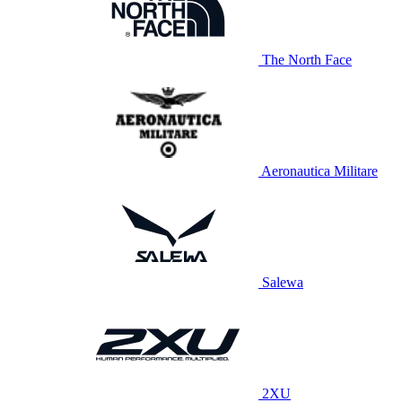
The North Face
Aeronautica Militare
Salewa
2XU