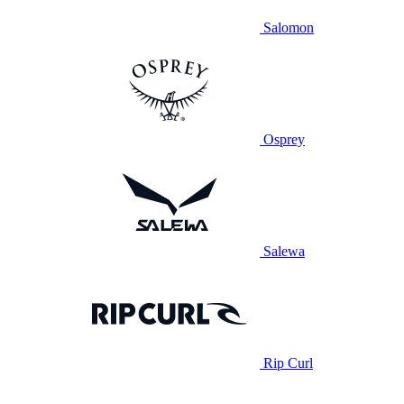
Salomon
Osprey
Salewa
Rip Curl