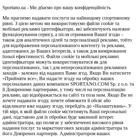
Sportano.ua - Ми дбаємо про вашу конфіденційність
Ми прагнемо надавати послуги на найвищому спортивному
рівні. З цією метою ми використовуємо файли cookie та
мобільні рекламні ідентифікатори, які забезпечують належне
функціонування сервісу, а після отримання Вашої згоди –
також для аналітичних цілей та персоналізації реклами, тобто
для відображення персоналізованого контенту та реклами,
адаптованих до Ваших інтересів, а також для вимірювання
їхньої ефективності. Файли cookie та мобільні рекламні
ідентифікатори можуть використовуватися як для
персоналізованих, так і для неперсоналізованих рекламних
заходів - залежно від наданих Вами згод. Якщо Ви натиснете
«Прийняти все», Ви надасте згоду на обробку ваших
персональних даних компанією SPORTANO.COM Sp. z o.o. та
її Довіреними партнерами, у тому числі на персоналізацію
реклами, що відображається на сайті та поза ним. Якщо Ви не
хочете надавати згоду, хочете обмежити її обсяг або
відкликати вже надану згоду, перейдіть до «Налаштувань». У
тій мірі, в якій файли cookie міститимуть Ваші персональні
дані, підставою для їх обробки буде законний інтерес
адміністратора, що полягає у забезпеченні високого рівня
надання послуг та маркетингових заходів адміністратора та
його Довірених партнерів. Адміністратором ваших