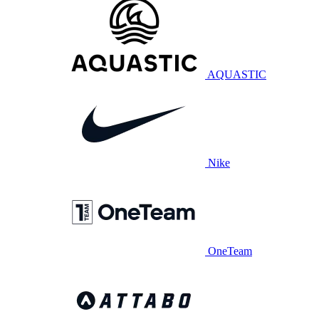
AQUASTIC
Nike
OneTeam