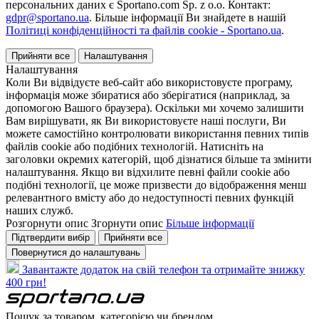
персональних даних є Sportano.com Sp. z o.o. Контакт:
gdpr@sportano.ua
. Більше інформації Ви знайдете в нашій
Політиці конфіденційності та файлів cookie - Sportano.ua
.
Прийняти все
Налаштування
Налаштування
Коли Ви відвідуєте веб-сайт або використовуєте програму,
інформація може збиратися або зберігатися (наприклад, за
допомогою Вашого браузера). Оскільки ми хочемо залишити
Вам вирішувати, як Ви використовуєте наші послуги, Ви
можете самостійно контролювати використання певних типів
файлів cookie або подібних технологій. Натисніть на
заголовки окремих категорій, щоб дізнатися більше та змінити
налаштування. Якщо ви відхилите певні файли cookie або
подібні технології, це може призвести до відображення менш
релевантного вмісту або до недоступності певних функцій
наших служб.
Розгорнути опис
Згорнути опис
Більше інформації
Підтвердити вибір
Прийняти все
Повернутися до налаштувань
Завантажте додаток на свій телефон та отримайте знижку
400 грн!
Пошук за товаром, категорією чи брендом