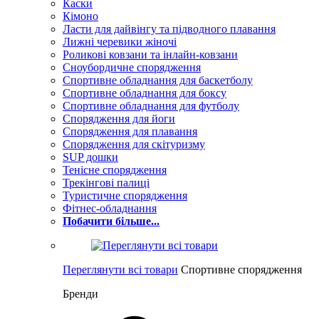
Каски
Кімоно
Ласти для дайвінгу та підводного плавання
Лижні черевики жіночі
Роликові ковзани та інлайн-ковзани
Сноубордичне спорядження
Спортивне обладнання для баскетболу
Спортивне обладнання для боксу
Спортивне обладнання для футболу
Спорядження для йоги
Спорядження для плавання
Спорядження для скітуризму
SUP дошки
Тенісне спорядження
Трекінгові палиці
Туристичне спорядження
Фітнес-обладнання
Побачити більше...
Переглянути всі товари
Спортивне спорядження
Бренди