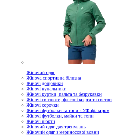
Жіночий одяг
Жіноча спортивна білизна
Жіночі дощовики
Жіночі купальники
Жіночі куртки, пальта та безрукавки
Жіночі світшоти, флісові кофти та светри
Жіночі сорочки
Жіночі футболки та топи з УФ-фільтром
Жіночі футболки, майки та топи
Жіночі шорти
Жіночий одяг для тренувань
Жіночий одяг з мериносової вовни