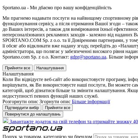
Sportano.ua - Ми дбаємо про вашу конфіденційність
Ми прагнемо надавати послуги на найвищому спортивному рівні
функціонування сервісу, а після отримання Вашої згоди – також
до Ваших інтересів, а також для вимірювання їхньої ефективнос
неперсоналізованих рекламних заходів - залежно від наданих 
SPORTANO.COM Sp. z o.o. та її Довіреними партнерами, у тому 
її обсяг або відкликати вже надану згоду, перейдіть до «Налашт
адміністратора, що полягає у забезпеченні високого рівня нада
Sportano.com Sp. z o.o. Контакт:
gdpr@sportano.ua
. Більше інфор
Прийняти все
Налаштування
Налаштування
Коли Ви відвідуєте веб-сайт або використовуєте програму, інф
вирішувати, як Ви використовуєте наші послуги, Ви можете са
категорій, щоб дізнатися більше та змінити налаштування. Якщо
недоступності певних функцій наших служб.
Розгорнути опис
Згорнути опис
Більше інформації
Підтвердити вибір
Прийняти все
Повернутися до налаштувань
Завантажте додаток на свій телефон та отримайте знижку 40
Пошук за товаром, категорією чи брендом