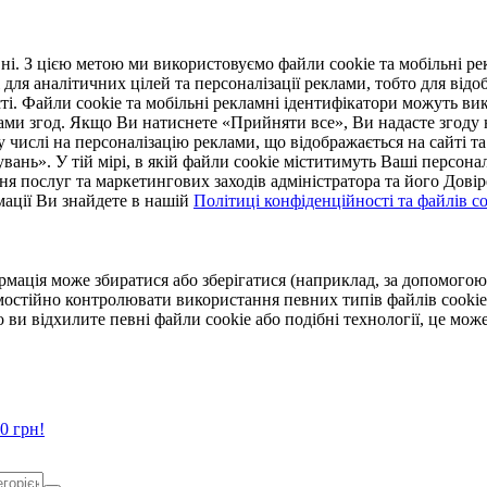
. З цією метою ми використовуємо файли cookie та мобільні рек
 для аналітичних цілей та персоналізації реклами, тобто для ві
ті. Файли cookie та мобільні рекламні ідентифікатори можуть вик
Вами згод. Якщо Ви натиснете «Прийняти все», Ви надасте згод
числі на персоналізацію реклами, що відображається на сайті та
увань». У тій мірі, в якій файли cookie міститимуть Ваші персонал
ння послуг та маркетингових заходів адміністратора та його Дов
мації Ви знайдете в нашій
Політиці конфіденційності та файлів coo
ормація може збиратися або зберігатися (наприклад, за допомог
мостійно контролювати використання певних типів файлів cookie
 ви відхилите певні файли cookie або подібні технології, це мо
0 грн!