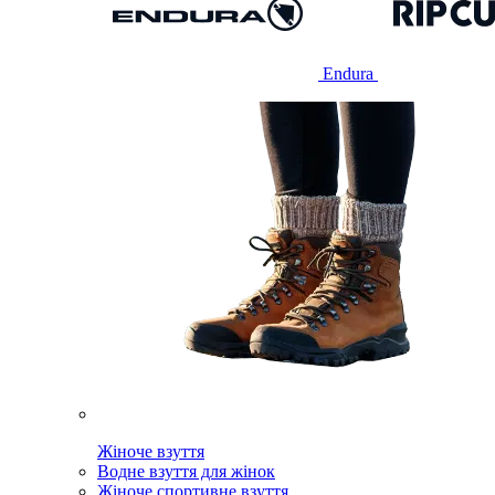
Endura
Жіноче взуття
Водне взуття для жінок
Жіноче спортивне взуття