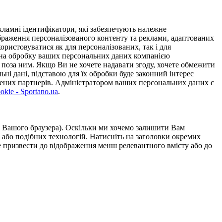
ламні ідентифікатори, які забезпечують належне
дображення персоналізованого контенту та реклами, адаптованих
ористовуватися як для персоналізованих, так і для
у на обробку ваших персональних даних компанією
 поза ним. Якщо Ви не хочете надавати згоду, хочете обмежити
ьні дані, підставою для їх обробки буде законний інтерес
ірених партнерів. Адміністратором ваших персональних даних є
kie - Sportano.ua
.
ою Вашого браузера). Оскільки ми хочемо залишити Вам
 або подібних технологій. Натисніть на заголовки окремих
же призвести до відображення менш релевантного вмісту або до