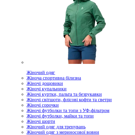
Жіночий одяг
Жіноча спортивна білизна
Жіночі дощовики
Жіночі купальники
Жіночі куртки, пальта та безрукавки
Жіночі світшоти, флісові кофти та светри
Жіночі сорочки
Жіночі футболки та топи з УФ-фільтром
Жіночі футболки, майки та топи
Жіночі шорти
Жіночий одяг для тренувань
Жіночий одяг з мериносової вовни