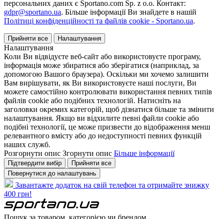
персональних даних є Sportano.com Sp. z o.o. Контакт:
gdpr@sportano.ua
. Більше інформації Ви знайдете в нашій
Політиці конфіденційності та файлів cookie - Sportano.ua
.
Прийняти все
Налаштування
Налаштування
Коли Ви відвідуєте веб-сайт або використовуєте програму,
інформація може збиратися або зберігатися (наприклад, за
допомогою Вашого браузера). Оскільки ми хочемо залишити
Вам вирішувати, як Ви використовуєте наші послуги, Ви
можете самостійно контролювати використання певних типів
файлів cookie або подібних технологій. Натисніть на
заголовки окремих категорій, щоб дізнатися більше та змінити
налаштування. Якщо ви відхилите певні файли cookie або
подібні технології, це може призвести до відображення менш
релевантного вмісту або до недоступності певних функцій
наших служб.
Розгорнути опис
Згорнути опис
Більше інформації
Підтвердити вибір
Прийняти все
Повернутися до налаштувань
Завантажте додаток на свій телефон та отримайте знижку
400 грн!
Пошук за товаром, категорією чи брендом