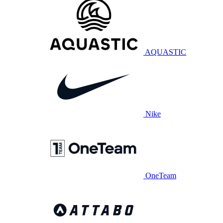
AQUASTIC
Nike
OneTeam