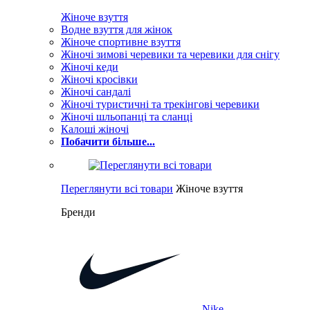
Жіноче взуття
Водне взуття для жінок
Жіноче спортивне взуття
Жіночі зимові черевики та черевики для снігу
Жіночі кеди
Жіночі кросівки
Жіночі сандалі
Жіночі туристичні та трекінгові черевики
Жіночі шльопанці та сланці
Калоші жіночі
Побачити більше...
Переглянути всі товари
Жіноче взуття
Бренди
Nike