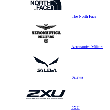
The North Face
Aeronautica Militare
Salewa
2XU