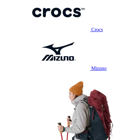
Crocs
Mizuno