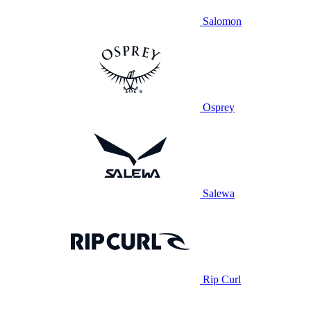
Salomon
Osprey
Salewa
Rip Curl