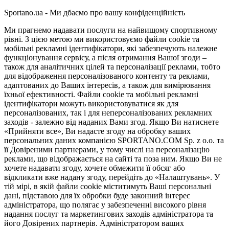
Sportano.ua - Ми дбаємо про вашу конфіденційність
Ми прагнемо надавати послуги на найвищому спортивному
рівні. З цією метою ми використовуємо файли cookie та
мобільні рекламні ідентифікатори, які забезпечують належне
функціонування сервісу, а після отримання Вашої згоди –
також для аналітичних цілей та персоналізації реклами, тобто
для відображення персоналізованого контенту та реклами,
адаптованих до Ваших інтересів, а також для вимірювання
їхньої ефективності. Файли cookie та мобільні рекламні
ідентифікатори можуть використовуватися як для
персоналізованих, так і для неперсоналізованих рекламних
заходів - залежно від наданих Вами згод. Якщо Ви натиснете
«Прийняти все», Ви надасте згоду на обробку ваших
персональних даних компанією SPORTANO.COM Sp. z o.o. та
її Довіреними партнерами, у тому числі на персоналізацію
реклами, що відображається на сайті та поза ним. Якщо Ви не
хочете надавати згоду, хочете обмежити її обсяг або
відкликати вже надану згоду, перейдіть до «Налаштувань». У
тій мірі, в якій файли cookie міститимуть Ваші персональні
дані, підставою для їх обробки буде законний інтерес
адміністратора, що полягає у забезпеченні високого рівня
надання послуг та маркетингових заходів адміністратора та
його Довірених партнерів. Адміністратором ваших