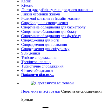
Каски
Кімоно
Ласти для дайвінгу та підводного плавання
Лижні черевики жіночі
Роликові ковзани та інлайн-ковзани
Сноубордичне спорядження
Спортивне обладнання для баскетболу
Спортивне обладнання для боксу
Спортивне обладнання для футболу
Спорядження для йоги
Спорядження для плавання
Спорядження для скітуризму
SUP дошки
Тенісне спорядження
Трекінгові палиці
Туристичне спорядження
Фітнес-обладнання
Побачити більше...
Переглянути всі товари
Спортивне спорядження
Бренди