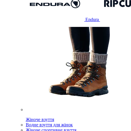
Endura
Жіноче взуття
Водне взуття для жінок
Жіноче спортивне взуття