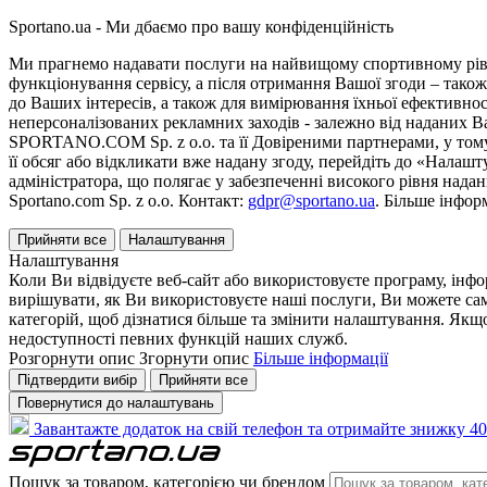
Sportano.ua - Ми дбаємо про вашу конфіденційність
Ми прагнемо надавати послуги на найвищому спортивному рівні
функціонування сервісу, а після отримання Вашої згоди – також
до Ваших інтересів, а також для вимірювання їхньої ефективнос
неперсоналізованих рекламних заходів - залежно від наданих 
SPORTANO.COM Sp. z o.o. та її Довіреними партнерами, у тому 
її обсяг або відкликати вже надану згоду, перейдіть до «Налашт
адміністратора, що полягає у забезпеченні високого рівня нада
Sportano.com Sp. z o.o. Контакт:
gdpr@sportano.ua
. Більше інфор
Прийняти все
Налаштування
Налаштування
Коли Ви відвідуєте веб-сайт або використовуєте програму, інф
вирішувати, як Ви використовуєте наші послуги, Ви можете са
категорій, щоб дізнатися більше та змінити налаштування. Якщо
недоступності певних функцій наших служб.
Розгорнути опис
Згорнути опис
Більше інформації
Підтвердити вибір
Прийняти все
Повернутися до налаштувань
Завантажте додаток на свій телефон та отримайте знижку 40
Пошук за товаром, категорією чи брендом