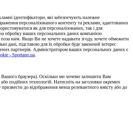
ламні ідентифікатори, які забезпечують належне
дображення персоналізованого контенту та реклами, адаптованих
ористовуватися як для персоналізованих, так і для
у на обробку ваших персональних даних компанією
 поза ним. Якщо Ви не хочете надавати згоду, хочете обмежити
ьні дані, підставою для їх обробки буде законний інтерес
ірених партнерів. Адміністратором ваших персональних даних є
kie - Sportano.ua
.
ою Вашого браузера). Оскільки ми хочемо залишити Вам
 або подібних технологій. Натисніть на заголовки окремих
же призвести до відображення менш релевантного вмісту або до