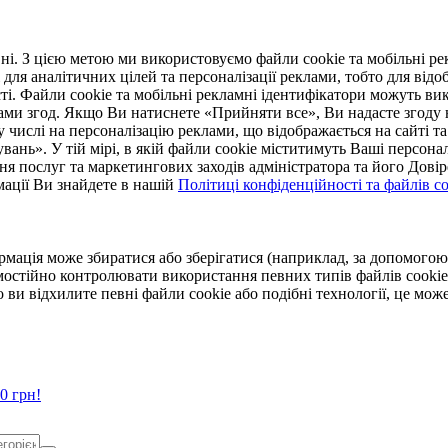
. З цією метою ми використовуємо файли cookie та мобільні рек
 для аналітичних цілей та персоналізації реклами, тобто для ві
ті. Файли cookie та мобільні рекламні ідентифікатори можуть вик
Вами згод. Якщо Ви натиснете «Прийняти все», Ви надасте згод
числі на персоналізацію реклами, що відображається на сайті та
увань». У тій мірі, в якій файли cookie міститимуть Ваші персонал
ння послуг та маркетингових заходів адміністратора та його Дов
мації Ви знайдете в нашій
Політиці конфіденційності та файлів coo
ормація може збиратися або зберігатися (наприклад, за допомог
мостійно контролювати використання певних типів файлів cookie
 ви відхилите певні файли cookie або подібні технології, це мо
0 грн!