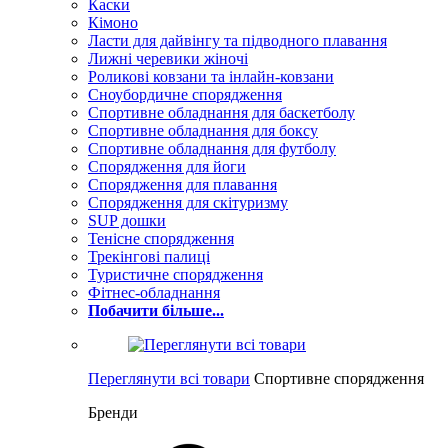
Каски
Кімоно
Ласти для дайвінгу та підводного плавання
Лижні черевики жіночі
Роликові ковзани та інлайн-ковзани
Сноубордичне спорядження
Спортивне обладнання для баскетболу
Спортивне обладнання для боксу
Спортивне обладнання для футболу
Спорядження для йоги
Спорядження для плавання
Спорядження для скітуризму
SUP дошки
Тенісне спорядження
Трекінгові палиці
Туристичне спорядження
Фітнес-обладнання
Побачити більше...
Переглянути всі товари
Спортивне спорядження
Бренди