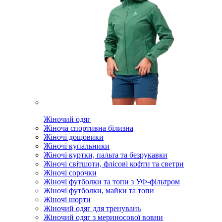
Жіночий одяг
Жіноча спортивна білизна
Жіночі дощовики
Жіночі купальники
Жіночі куртки, пальта та безрукавки
Жіночі світшоти, флісові кофти та светри
Жіночі сорочки
Жіночі футболки та топи з УФ-фільтром
Жіночі футболки, майки та топи
Жіночі шорти
Жіночий одяг для тренувань
Жіночий одяг з мериносової вовни