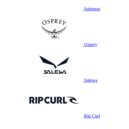
Salomon
Osprey
Salewa
Rip Curl