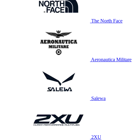
The North Face
Aeronautica Militare
Salewa
2XU