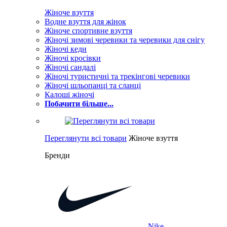
Жіноче взуття
Водне взуття для жінок
Жіноче спортивне взуття
Жіночі зимові черевики та черевики для снігу
Жіночі кеди
Жіночі кросівки
Жіночі сандалі
Жіночі туристичні та трекінгові черевики
Жіночі шльопанці та сланці
Калоші жіночі
Побачити більше...
Переглянути всі товари
Жіноче взуття
Бренди
Nike