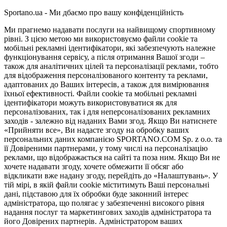
Sportano.ua - Ми дбаємо про вашу конфіденційність
Ми прагнемо надавати послуги на найвищому спортивному
рівні. З цією метою ми використовуємо файли cookie та
мобільні рекламні ідентифікатори, які забезпечують належне
функціонування сервісу, а після отримання Вашої згоди –
також для аналітичних цілей та персоналізації реклами, тобто
для відображення персоналізованого контенту та реклами,
адаптованих до Ваших інтересів, а також для вимірювання
їхньої ефективності. Файли cookie та мобільні рекламні
ідентифікатори можуть використовуватися як для
персоналізованих, так і для неперсоналізованих рекламних
заходів - залежно від наданих Вами згод. Якщо Ви натиснете
«Прийняти все», Ви надасте згоду на обробку ваших
персональних даних компанією SPORTANO.COM Sp. z o.o. та
її Довіреними партнерами, у тому числі на персоналізацію
реклами, що відображається на сайті та поза ним. Якщо Ви не
хочете надавати згоду, хочете обмежити її обсяг або
відкликати вже надану згоду, перейдіть до «Налаштувань». У
тій мірі, в якій файли cookie міститимуть Ваші персональні
дані, підставою для їх обробки буде законний інтерес
адміністратора, що полягає у забезпеченні високого рівня
надання послуг та маркетингових заходів адміністратора та
його Довірених партнерів. Адміністратором ваших