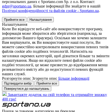
персональних даних є Sportano.com Sp. z o.o. Контакт:
gdpr@sportano.ua
. Більше інформації Ви знайдете в нашій
Політиці конфіденційності та файлів cookie - Sportano.ua
.
Прийняти все
Налаштування
Налаштування
Коли Ви відвідуєте веб-сайт або використовуєте програму,
інформація може збиратися або зберігатися (наприклад, за
допомогою Вашого браузера). Оскільки ми хочемо залишити
Вам вирішувати, як Ви використовуєте наші послуги, Ви
можете самостійно контролювати використання певних типів
файлів cookie або подібних технологій. Натисніть на
заголовки окремих категорій, щоб дізнатися більше та змінити
налаштування. Якщо ви відхилите певні файли cookie або
подібні технології, це може призвести до відображення менш
релевантного вмісту або до недоступності певних функцій
наших служб.
Розгорнути опис
Згорнути опис
Більше інформації
Підтвердити вибір
Прийняти все
Повернутися до налаштувань
Завантажте додаток на свій телефон та отримайте знижку
400 грн!
Пошук за товаром, категорією чи брендом