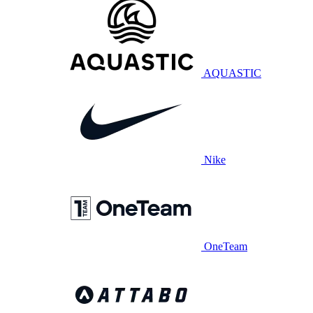
AQUASTIC
Nike
OneTeam