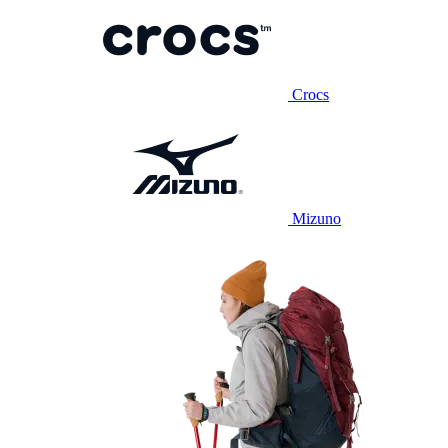
Crocs
Mizuno