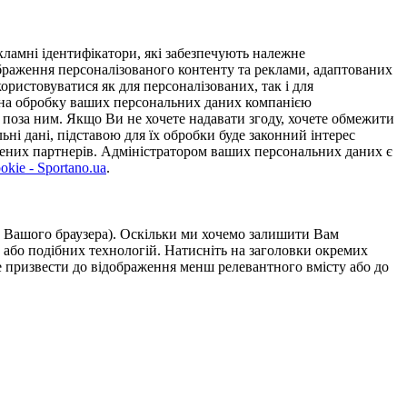
ламні ідентифікатори, які забезпечують належне
дображення персоналізованого контенту та реклами, адаптованих
ористовуватися як для персоналізованих, так і для
у на обробку ваших персональних даних компанією
 поза ним. Якщо Ви не хочете надавати згоду, хочете обмежити
ьні дані, підставою для їх обробки буде законний інтерес
ірених партнерів. Адміністратором ваших персональних даних є
kie - Sportano.ua
.
ою Вашого браузера). Оскільки ми хочемо залишити Вам
 або подібних технологій. Натисніть на заголовки окремих
же призвести до відображення менш релевантного вмісту або до