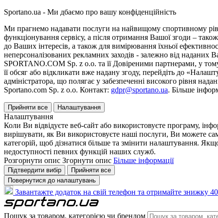
Sportano.ua - Ми дбаємо про вашу конфіденційність
Ми прагнемо надавати послуги на найвищому спортивному рівні
функціонування сервісу, а після отримання Вашої згоди – також
до Ваших інтересів, а також для вимірювання їхньої ефективнос
неперсоналізованих рекламних заходів - залежно від наданих 
SPORTANO.COM Sp. z o.o. та її Довіреними партнерами, у тому 
її обсяг або відкликати вже надану згоду, перейдіть до «Налашт
адміністратора, що полягає у забезпеченні високого рівня нада
Sportano.com Sp. z o.o. Контакт:
gdpr@sportano.ua
. Більше інфор
Прийняти все
Налаштування
Налаштування
Коли Ви відвідуєте веб-сайт або використовуєте програму, інф
вирішувати, як Ви використовуєте наші послуги, Ви можете са
категорій, щоб дізнатися більше та змінити налаштування. Якщо
недоступності певних функцій наших служб.
Розгорнути опис
Згорнути опис
Більше інформації
Підтвердити вибір
Прийняти все
Повернутися до налаштувань
Завантажте додаток на свій телефон та отримайте знижку 40
Пошук за товаром, категорією чи брендом