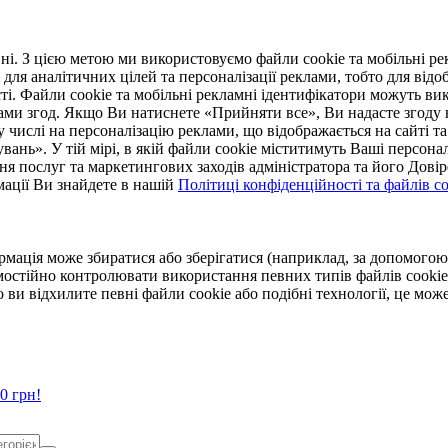
. З цією метою ми використовуємо файли cookie та мобільні рек
 для аналітичних цілей та персоналізації реклами, тобто для ві
ті. Файли cookie та мобільні рекламні ідентифікатори можуть вик
Вами згод. Якщо Ви натиснете «Прийняти все», Ви надасте згод
числі на персоналізацію реклами, що відображається на сайті та
увань». У тій мірі, в якій файли cookie міститимуть Ваші персонал
ння послуг та маркетингових заходів адміністратора та його Дов
мації Ви знайдете в нашій
Політиці конфіденційності та файлів coo
ормація може збиратися або зберігатися (наприклад, за допомог
мостійно контролювати використання певних типів файлів cookie
 ви відхилите певні файли cookie або подібні технології, це мо
0 грн!