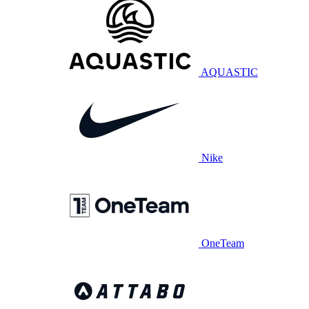
AQUASTIC
Nike
OneTeam