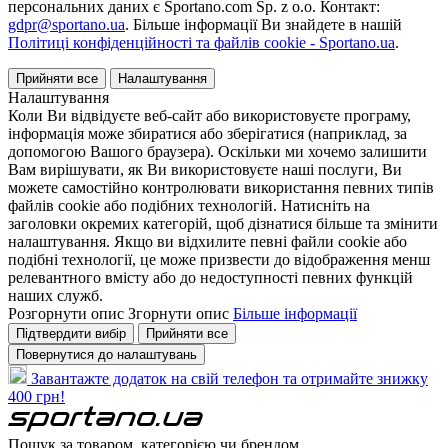
персональних даних є Sportano.com Sp. z o.o. Контакт:
gdpr@sportano.ua
. Більше інформації Ви знайдете в нашій
Політиці конфіденційності та файлів cookie - Sportano.ua
.
Прийняти все
Налаштування
Налаштування
Коли Ви відвідуєте веб-сайт або використовуєте програму,
інформація може збиратися або зберігатися (наприклад, за
допомогою Вашого браузера). Оскільки ми хочемо залишити
Вам вирішувати, як Ви використовуєте наші послуги, Ви
можете самостійно контролювати використання певних типів
файлів cookie або подібних технологій. Натисніть на
заголовки окремих категорій, щоб дізнатися більше та змінити
налаштування. Якщо ви відхилите певні файли cookie або
подібні технології, це може призвести до відображення менш
релевантного вмісту або до недоступності певних функцій
наших служб.
Розгорнути опис
Згорнути опис
Більше інформації
Підтвердити вибір
Прийняти все
Повернутися до налаштувань
Завантажте додаток на свій телефон та отримайте знижку
400 грн!
Пошук за товаром, категорією чи брендом