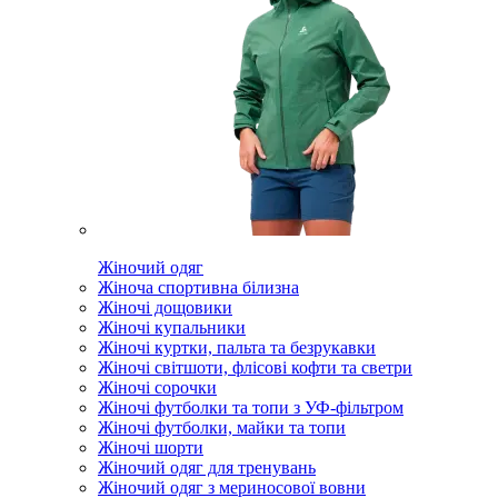
Жіночий одяг
Жіноча спортивна білизна
Жіночі дощовики
Жіночі купальники
Жіночі куртки, пальта та безрукавки
Жіночі світшоти, флісові кофти та светри
Жіночі сорочки
Жіночі футболки та топи з УФ-фільтром
Жіночі футболки, майки та топи
Жіночі шорти
Жіночий одяг для тренувань
Жіночий одяг з мериносової вовни