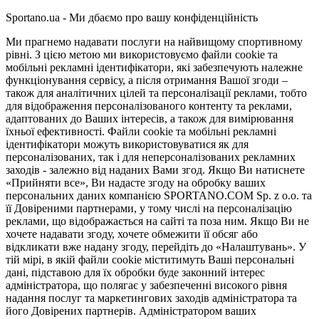
Sportano.ua - Ми дбаємо про вашу конфіденційність
Ми прагнемо надавати послуги на найвищому спортивному
рівні. З цією метою ми використовуємо файли cookie та
мобільні рекламні ідентифікатори, які забезпечують належне
функціонування сервісу, а після отримання Вашої згоди –
також для аналітичних цілей та персоналізації реклами, тобто
для відображення персоналізованого контенту та реклами,
адаптованих до Ваших інтересів, а також для вимірювання
їхньої ефективності. Файли cookie та мобільні рекламні
ідентифікатори можуть використовуватися як для
персоналізованих, так і для неперсоналізованих рекламних
заходів - залежно від наданих Вами згод. Якщо Ви натиснете
«Прийняти все», Ви надасте згоду на обробку ваших
персональних даних компанією SPORTANO.COM Sp. z o.o. та
її Довіреними партнерами, у тому числі на персоналізацію
реклами, що відображається на сайті та поза ним. Якщо Ви не
хочете надавати згоду, хочете обмежити її обсяг або
відкликати вже надану згоду, перейдіть до «Налаштувань». У
тій мірі, в якій файли cookie міститимуть Ваші персональні
дані, підставою для їх обробки буде законний інтерес
адміністратора, що полягає у забезпеченні високого рівня
надання послуг та маркетингових заходів адміністратора та
його Довірених партнерів. Адміністратором ваших