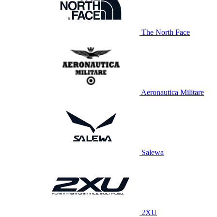
The North Face
Aeronautica Militare
Salewa
2XU