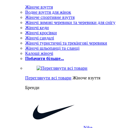
Жіноче взуття
Водне взуття для жінок
Жіноче спортивне взуття
Жіночі зимові черевики та черевики для снігу
Жіночі кеди
Жіночі кросівки
Жіночі сандалі
Жіночі туристичні та трекінгові черевики
Жіночі шльопанці та сланці
Калоші жіночі
Побачити більше...
Переглянути всі товари
Жіноче взуття
Бренди
Nike