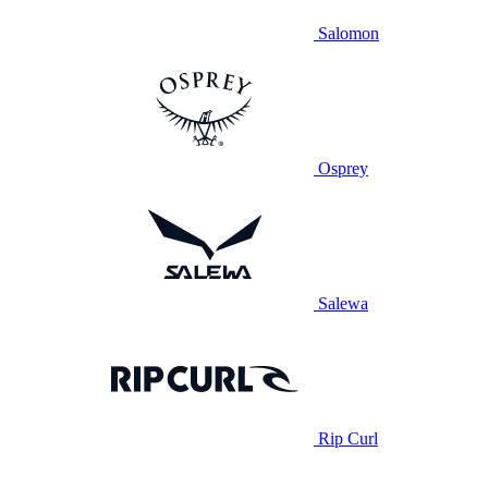
Salomon
Osprey
Salewa
Rip Curl