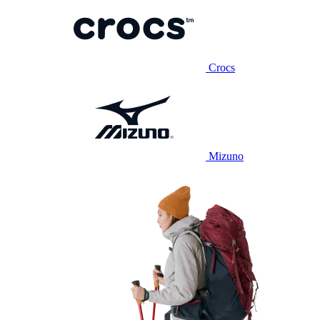
Crocs
Mizuno