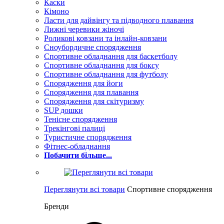
Каски
Кімоно
Ласти для дайвінгу та підводного плавання
Лижні черевики жіночі
Роликові ковзани та інлайн-ковзани
Сноубордичне спорядження
Спортивне обладнання для баскетболу
Спортивне обладнання для боксу
Спортивне обладнання для футболу
Спорядження для йоги
Спорядження для плавання
Спорядження для скітуризму
SUP дошки
Тенісне спорядження
Трекінгові палиці
Туристичне спорядження
Фітнес-обладнання
Побачити більше...
Переглянути всі товари
Спортивне спорядження
Бренди