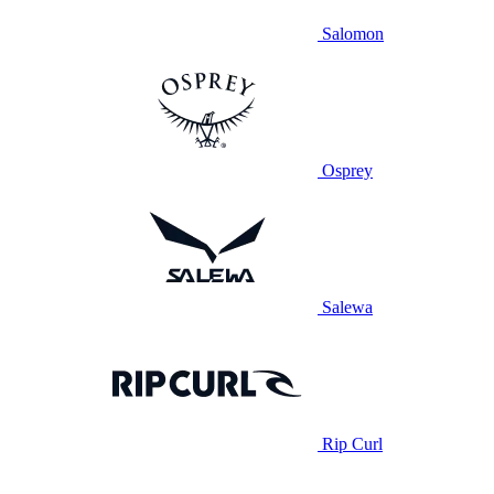
Salomon
Osprey
Salewa
Rip Curl