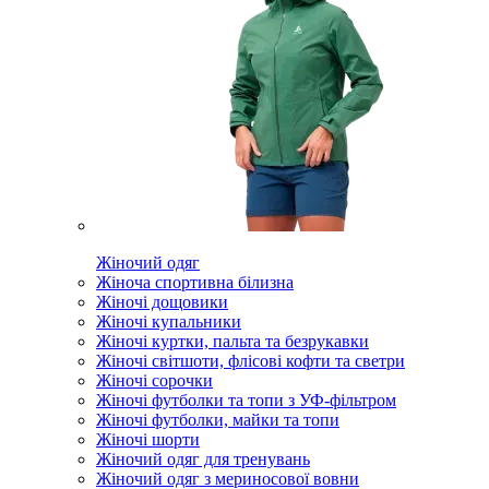
Жіночий одяг
Жіноча спортивна білизна
Жіночі дощовики
Жіночі купальники
Жіночі куртки, пальта та безрукавки
Жіночі світшоти, флісові кофти та светри
Жіночі сорочки
Жіночі футболки та топи з УФ-фільтром
Жіночі футболки, майки та топи
Жіночі шорти
Жіночий одяг для тренувань
Жіночий одяг з мериносової вовни