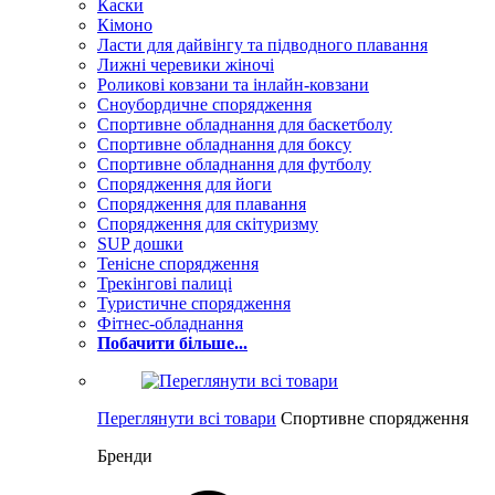
Каски
Кімоно
Ласти для дайвінгу та підводного плавання
Лижні черевики жіночі
Роликові ковзани та інлайн-ковзани
Сноубордичне спорядження
Спортивне обладнання для баскетболу
Спортивне обладнання для боксу
Спортивне обладнання для футболу
Спорядження для йоги
Спорядження для плавання
Спорядження для скітуризму
SUP дошки
Тенісне спорядження
Трекінгові палиці
Туристичне спорядження
Фітнес-обладнання
Побачити більше...
Переглянути всі товари
Спортивне спорядження
Бренди