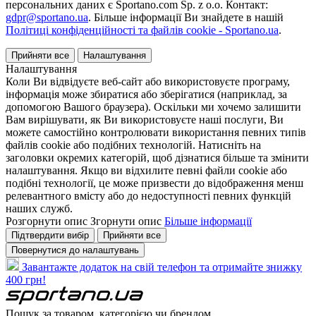
персональних даних є Sportano.com Sp. z o.o. Контакт:
gdpr@sportano.ua
. Більше інформації Ви знайдете в нашій
Політиці конфіденційності та файлів cookie - Sportano.ua
.
Прийняти все
Налаштування
Налаштування
Коли Ви відвідуєте веб-сайт або використовуєте програму,
інформація може збиратися або зберігатися (наприклад, за
допомогою Вашого браузера). Оскільки ми хочемо залишити
Вам вирішувати, як Ви використовуєте наші послуги, Ви
можете самостійно контролювати використання певних типів
файлів cookie або подібних технологій. Натисніть на
заголовки окремих категорій, щоб дізнатися більше та змінити
налаштування. Якщо ви відхилите певні файли cookie або
подібні технології, це може призвести до відображення менш
релевантного вмісту або до недоступності певних функцій
наших служб.
Розгорнути опис
Згорнути опис
Більше інформації
Підтвердити вибір
Прийняти все
Повернутися до налаштувань
Завантажте додаток на свій телефон та отримайте знижку
400 грн!
Пошук за товаром, категорією чи брендом