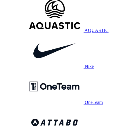
AQUASTIC
Nike
OneTeam