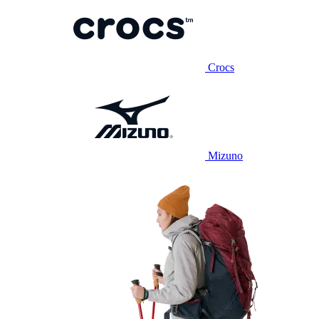
Crocs
Mizuno