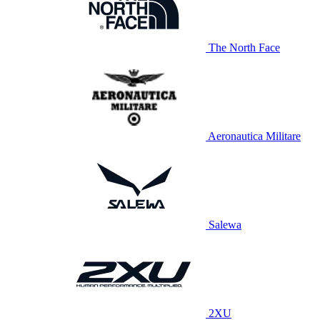
The North Face
Aeronautica Militare
Salewa
2XU