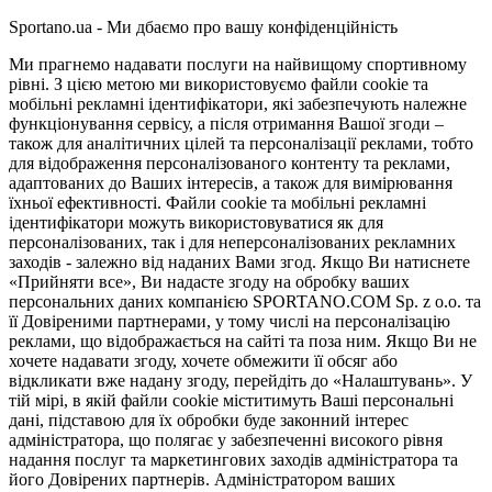
Sportano.ua - Ми дбаємо про вашу конфіденційність
Ми прагнемо надавати послуги на найвищому спортивному
рівні. З цією метою ми використовуємо файли cookie та
мобільні рекламні ідентифікатори, які забезпечують належне
функціонування сервісу, а після отримання Вашої згоди –
також для аналітичних цілей та персоналізації реклами, тобто
для відображення персоналізованого контенту та реклами,
адаптованих до Ваших інтересів, а також для вимірювання
їхньої ефективності. Файли cookie та мобільні рекламні
ідентифікатори можуть використовуватися як для
персоналізованих, так і для неперсоналізованих рекламних
заходів - залежно від наданих Вами згод. Якщо Ви натиснете
«Прийняти все», Ви надасте згоду на обробку ваших
персональних даних компанією SPORTANO.COM Sp. z o.o. та
її Довіреними партнерами, у тому числі на персоналізацію
реклами, що відображається на сайті та поза ним. Якщо Ви не
хочете надавати згоду, хочете обмежити її обсяг або
відкликати вже надану згоду, перейдіть до «Налаштувань». У
тій мірі, в якій файли cookie міститимуть Ваші персональні
дані, підставою для їх обробки буде законний інтерес
адміністратора, що полягає у забезпеченні високого рівня
надання послуг та маркетингових заходів адміністратора та
його Довірених партнерів. Адміністратором ваших