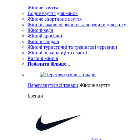
Жіноче взуття
Водне взуття для жінок
Жіноче спортивне взуття
Жіночі зимові черевики та черевики для снігу
Жіночі кеди
Жіночі кросівки
Жіночі сандалі
Жіночі туристичні та трекінгові черевики
Жіночі шльопанці та сланці
Калоші жіночі
Побачити більше...
Переглянути всі товари
Жіноче взуття
Бренди
Nike