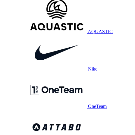
AQUASTIC
Nike
OneTeam