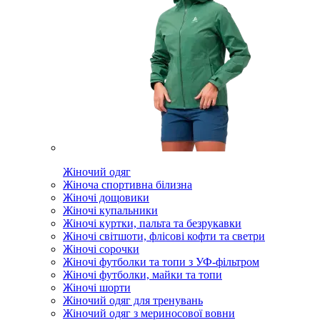
Жіночий одяг
Жіноча спортивна білизна
Жіночі дощовики
Жіночі купальники
Жіночі куртки, пальта та безрукавки
Жіночі світшоти, флісові кофти та светри
Жіночі сорочки
Жіночі футболки та топи з УФ-фільтром
Жіночі футболки, майки та топи
Жіночі шорти
Жіночий одяг для тренувань
Жіночий одяг з мериносової вовни