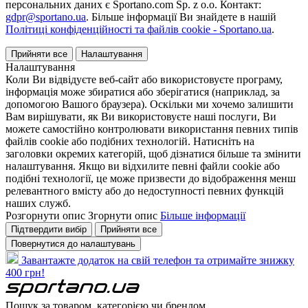
персональних даних є Sportano.com Sp. z o.o. Контакт:
gdpr@sportano.ua
. Більше інформації Ви знайдете в нашій
Політиці конфіденційності та файлів cookie - Sportano.ua
.
Прийняти все
Налаштування
Налаштування
Коли Ви відвідуєте веб-сайт або використовуєте програму,
інформація може збиратися або зберігатися (наприклад, за
допомогою Вашого браузера). Оскільки ми хочемо залишити
Вам вирішувати, як Ви використовуєте наші послуги, Ви
можете самостійно контролювати використання певних типів
файлів cookie або подібних технологій. Натисніть на
заголовки окремих категорій, щоб дізнатися більше та змінити
налаштування. Якщо ви відхилите певні файли cookie або
подібні технології, це може призвести до відображення менш
релевантного вмісту або до недоступності певних функцій
наших служб.
Розгорнути опис
Згорнути опис
Більше інформації
Підтвердити вибір
Прийняти все
Повернутися до налаштувань
Завантажте додаток на свій телефон та отримайте знижку
400 грн!
Пошук за товаром, категорією чи брендом