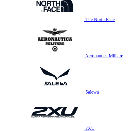
The North Face
Aeronautica Militare
Salewa
2XU