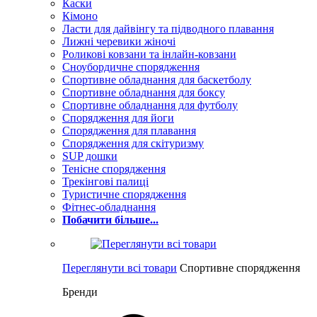
Каски
Кімоно
Ласти для дайвінгу та підводного плавання
Лижні черевики жіночі
Роликові ковзани та інлайн-ковзани
Сноубордичне спорядження
Спортивне обладнання для баскетболу
Спортивне обладнання для боксу
Спортивне обладнання для футболу
Спорядження для йоги
Спорядження для плавання
Спорядження для скітуризму
SUP дошки
Тенісне спорядження
Трекінгові палиці
Туристичне спорядження
Фітнес-обладнання
Побачити більше...
Переглянути всі товари
Спортивне спорядження
Бренди