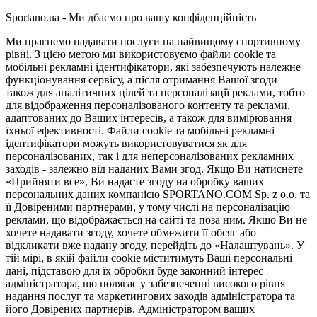
Sportano.ua - Ми дбаємо про вашу конфіденційність
Ми прагнемо надавати послуги на найвищому спортивному
рівні. З цією метою ми використовуємо файли cookie та
мобільні рекламні ідентифікатори, які забезпечують належне
функціонування сервісу, а після отримання Вашої згоди –
також для аналітичних цілей та персоналізації реклами, тобто
для відображення персоналізованого контенту та реклами,
адаптованих до Ваших інтересів, а також для вимірювання
їхньої ефективності. Файли cookie та мобільні рекламні
ідентифікатори можуть використовуватися як для
персоналізованих, так і для неперсоналізованих рекламних
заходів - залежно від наданих Вами згод. Якщо Ви натиснете
«Прийняти все», Ви надасте згоду на обробку ваших
персональних даних компанією SPORTANO.COM Sp. z o.o. та
її Довіреними партнерами, у тому числі на персоналізацію
реклами, що відображається на сайті та поза ним. Якщо Ви не
хочете надавати згоду, хочете обмежити її обсяг або
відкликати вже надану згоду, перейдіть до «Налаштувань». У
тій мірі, в якій файли cookie міститимуть Ваші персональні
дані, підставою для їх обробки буде законний інтерес
адміністратора, що полягає у забезпеченні високого рівня
надання послуг та маркетингових заходів адміністратора та
його Довірених партнерів. Адміністратором ваших