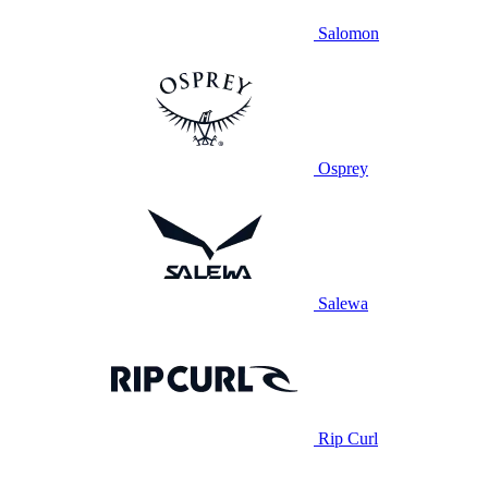
Salomon
Osprey
Salewa
Rip Curl