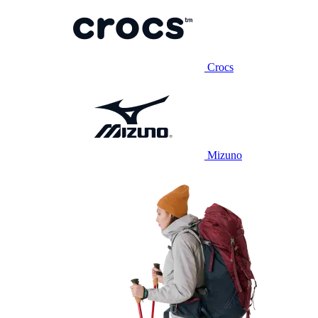
Crocs
Mizuno