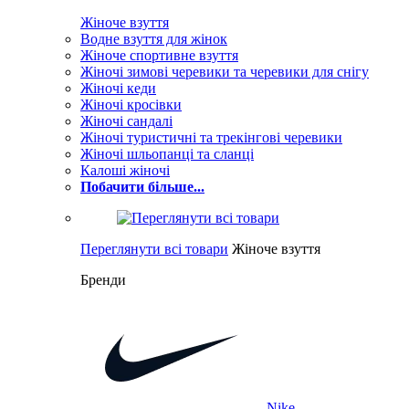
Жіноче взуття
Водне взуття для жінок
Жіноче спортивне взуття
Жіночі зимові черевики та черевики для снігу
Жіночі кеди
Жіночі кросівки
Жіночі сандалі
Жіночі туристичні та трекінгові черевики
Жіночі шльопанці та сланці
Калоші жіночі
Побачити більше...
Переглянути всі товари
Жіноче взуття
Бренди
Nike