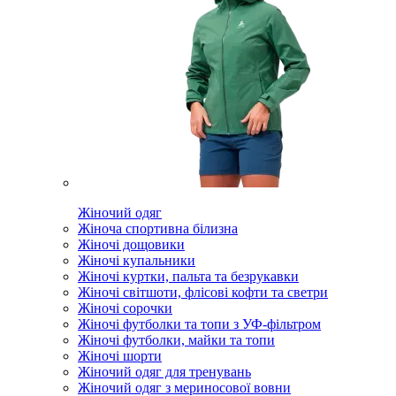
Жіночий одяг
Жіноча спортивна білизна
Жіночі дощовики
Жіночі купальники
Жіночі куртки, пальта та безрукавки
Жіночі світшоти, флісові кофти та светри
Жіночі сорочки
Жіночі футболки та топи з УФ-фільтром
Жіночі футболки, майки та топи
Жіночі шорти
Жіночий одяг для тренувань
Жіночий одяг з мериносової вовни