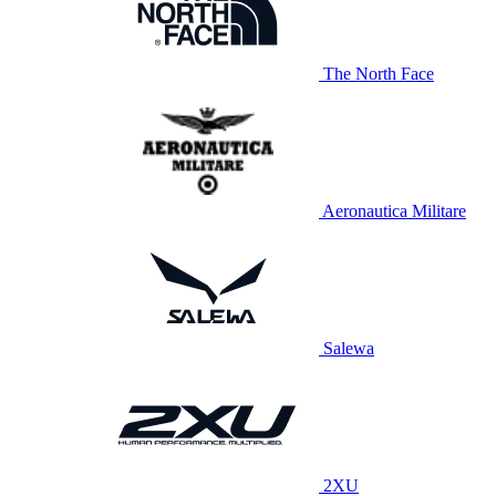
The North Face
Aeronautica Militare
Salewa
2XU