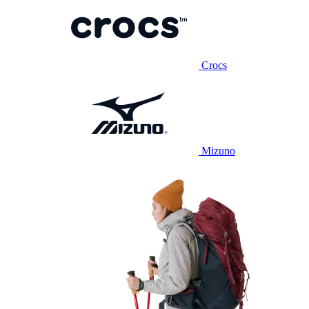
Crocs
Mizuno