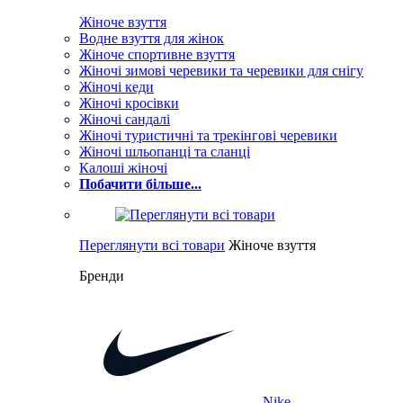
Жіноче взуття
Водне взуття для жінок
Жіноче спортивне взуття
Жіночі зимові черевики та черевики для снігу
Жіночі кеди
Жіночі кросівки
Жіночі сандалі
Жіночі туристичні та трекінгові черевики
Жіночі шльопанці та сланці
Калоші жіночі
Побачити більше...
Переглянути всі товари
Жіноче взуття
Бренди
Nike