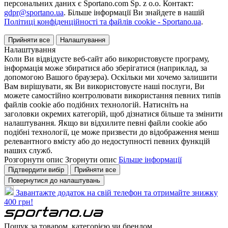
персональних даних є Sportano.com Sp. z o.o. Контакт:
gdpr@sportano.ua
. Більше інформації Ви знайдете в нашій
Політиці конфіденційності та файлів cookie - Sportano.ua
.
Прийняти все
Налаштування
Налаштування
Коли Ви відвідуєте веб-сайт або використовуєте програму,
інформація може збиратися або зберігатися (наприклад, за
допомогою Вашого браузера). Оскільки ми хочемо залишити
Вам вирішувати, як Ви використовуєте наші послуги, Ви
можете самостійно контролювати використання певних типів
файлів cookie або подібних технологій. Натисніть на
заголовки окремих категорій, щоб дізнатися більше та змінити
налаштування. Якщо ви відхилите певні файли cookie або
подібні технології, це може призвести до відображення менш
релевантного вмісту або до недоступності певних функцій
наших служб.
Розгорнути опис
Згорнути опис
Більше інформації
Підтвердити вибір
Прийняти все
Повернутися до налаштувань
Завантажте додаток на свій телефон та отримайте знижку
400 грн!
Пошук за товаром, категорією чи брендом