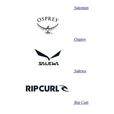
Salomon
Osprey
Salewa
Rip Curl