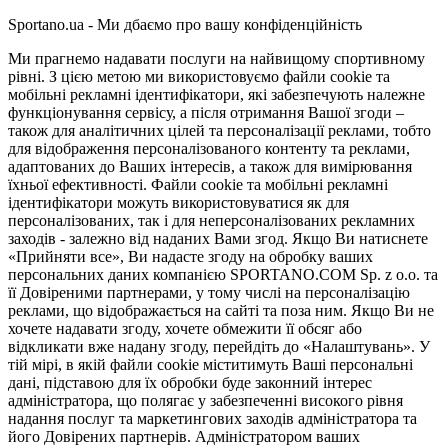
Sportano.ua - Ми дбаємо про вашу конфіденційність
Ми прагнемо надавати послуги на найвищому спортивному
рівні. З цією метою ми використовуємо файли cookie та
мобільні рекламні ідентифікатори, які забезпечують належне
функціонування сервісу, а після отримання Вашої згоди –
також для аналітичних цілей та персоналізації реклами, тобто
для відображення персоналізованого контенту та реклами,
адаптованих до Ваших інтересів, а також для вимірювання
їхньої ефективності. Файли cookie та мобільні рекламні
ідентифікатори можуть використовуватися як для
персоналізованих, так і для неперсоналізованих рекламних
заходів - залежно від наданих Вами згод. Якщо Ви натиснете
«Прийняти все», Ви надасте згоду на обробку ваших
персональних даних компанією SPORTANO.COM Sp. z o.o. та
її Довіреними партнерами, у тому числі на персоналізацію
реклами, що відображається на сайті та поза ним. Якщо Ви не
хочете надавати згоду, хочете обмежити її обсяг або
відкликати вже надану згоду, перейдіть до «Налаштувань». У
тій мірі, в якій файли cookie міститимуть Ваші персональні
дані, підставою для їх обробки буде законний інтерес
адміністратора, що полягає у забезпеченні високого рівня
надання послуг та маркетингових заходів адміністратора та
його Довірених партнерів. Адміністратором ваших