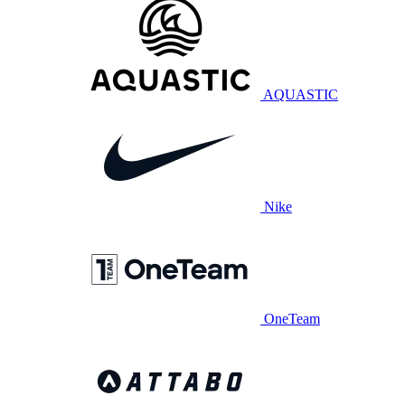
AQUASTIC
Nike
OneTeam