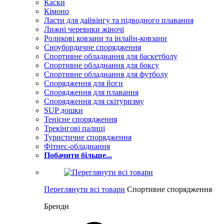
Каски
Кімоно
Ласти для дайвінгу та підводного плавання
Лижні черевики жіночі
Роликові ковзани та інлайн-ковзани
Сноубордичне спорядження
Спортивне обладнання для баскетболу
Спортивне обладнання для боксу
Спортивне обладнання для футболу
Спорядження для йоги
Спорядження для плавання
Спорядження для скітуризму
SUP дошки
Тенісне спорядження
Трекінгові палиці
Туристичне спорядження
Фітнес-обладнання
Побачити більше...
Переглянути всі товари
Спортивне спорядження
Бренди