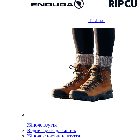
Endura
Жіноче взуття
Водне взуття для жінок
Жіноче спортивне взуття