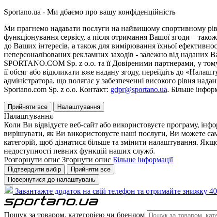
Sportano.ua - Ми дбаємо про вашу конфіденційність
Ми прагнемо надавати послуги на найвищому спортивному рівні
функціонування сервісу, а після отримання Вашої згоди – також
до Ваших інтересів, а також для вимірювання їхньої ефективнос
неперсоналізованих рекламних заходів - залежно від наданих 
SPORTANO.COM Sp. z o.o. та її Довіреними партнерами, у тому 
її обсяг або відкликати вже надану згоду, перейдіть до «Налашт
адміністратора, що полягає у забезпеченні високого рівня нада
Sportano.com Sp. z o.o. Контакт:
gdpr@sportano.ua
. Більше інфор
Прийняти все
Налаштування
Налаштування
Коли Ви відвідуєте веб-сайт або використовуєте програму, інф
вирішувати, як Ви використовуєте наші послуги, Ви можете са
категорій, щоб дізнатися більше та змінити налаштування. Якщо
недоступності певних функцій наших служб.
Розгорнути опис
Згорнути опис
Більше інформації
Підтвердити вибір
Прийняти все
Повернутися до налаштувань
Завантажте додаток на свій телефон та отримайте знижку 40
Пошук за товаром, категорією чи брендом