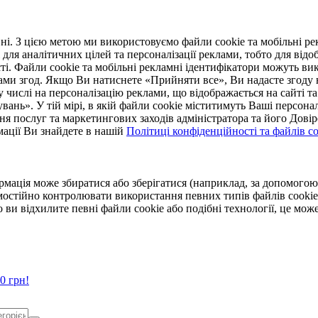
. З цією метою ми використовуємо файли cookie та мобільні рек
 для аналітичних цілей та персоналізації реклами, тобто для ві
ті. Файли cookie та мобільні рекламні ідентифікатори можуть вик
Вами згод. Якщо Ви натиснете «Прийняти все», Ви надасте згод
числі на персоналізацію реклами, що відображається на сайті та
увань». У тій мірі, в якій файли cookie міститимуть Ваші персонал
ння послуг та маркетингових заходів адміністратора та його Дов
мації Ви знайдете в нашій
Політиці конфіденційності та файлів coo
ормація може збиратися або зберігатися (наприклад, за допомог
мостійно контролювати використання певних типів файлів cookie
 ви відхилите певні файли cookie або подібні технології, це мо
0 грн!