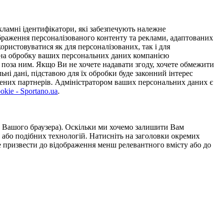
ламні ідентифікатори, які забезпечують належне
дображення персоналізованого контенту та реклами, адаптованих
ористовуватися як для персоналізованих, так і для
у на обробку ваших персональних даних компанією
 поза ним. Якщо Ви не хочете надавати згоду, хочете обмежити
ьні дані, підставою для їх обробки буде законний інтерес
ірених партнерів. Адміністратором ваших персональних даних є
kie - Sportano.ua
.
ою Вашого браузера). Оскільки ми хочемо залишити Вам
 або подібних технологій. Натисніть на заголовки окремих
же призвести до відображення менш релевантного вмісту або до