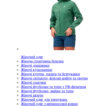
Жіночий одяг
Жіноча спортивна білизна
Жіночі дощовики
Жіночі купальники
Жіночі куртки, пальта та безрукавки
Жіночі світшоти, флісові кофти та светри
Жіночі сорочки
Жіночі футболки та топи з УФ-фільтром
Жіночі футболки, майки та топи
Жіночі шорти
Жіночий одяг для тренувань
Жіночий одяг з мериносової вовни