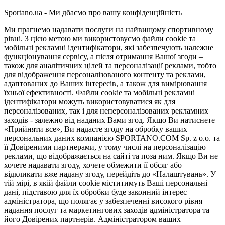
Sportano.ua - Ми дбаємо про вашу конфіденційність
Ми прагнемо надавати послуги на найвищому спортивному
рівні. З цією метою ми використовуємо файли cookie та
мобільні рекламні ідентифікатори, які забезпечують належне
функціонування сервісу, а після отримання Вашої згоди –
також для аналітичних цілей та персоналізації реклами, тобто
для відображення персоналізованого контенту та реклами,
адаптованих до Ваших інтересів, а також для вимірювання
їхньої ефективності. Файли cookie та мобільні рекламні
ідентифікатори можуть використовуватися як для
персоналізованих, так і для неперсоналізованих рекламних
заходів - залежно від наданих Вами згод. Якщо Ви натиснете
«Прийняти все», Ви надасте згоду на обробку ваших
персональних даних компанією SPORTANO.COM Sp. z o.o. та
її Довіреними партнерами, у тому числі на персоналізацію
реклами, що відображається на сайті та поза ним. Якщо Ви не
хочете надавати згоду, хочете обмежити її обсяг або
відкликати вже надану згоду, перейдіть до «Налаштувань». У
тій мірі, в якій файли cookie міститимуть Ваші персональні
дані, підставою для їх обробки буде законний інтерес
адміністратора, що полягає у забезпеченні високого рівня
надання послуг та маркетингових заходів адміністратора та
його Довірених партнерів. Адміністратором ваших