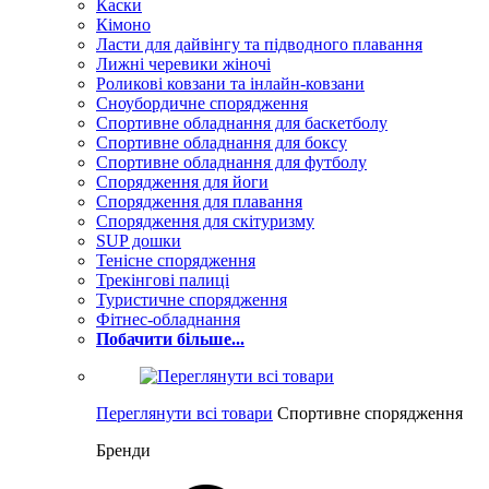
Каски
Кімоно
Ласти для дайвінгу та підводного плавання
Лижні черевики жіночі
Роликові ковзани та інлайн-ковзани
Сноубордичне спорядження
Спортивне обладнання для баскетболу
Спортивне обладнання для боксу
Спортивне обладнання для футболу
Спорядження для йоги
Спорядження для плавання
Спорядження для скітуризму
SUP дошки
Тенісне спорядження
Трекінгові палиці
Туристичне спорядження
Фітнес-обладнання
Побачити більше...
Переглянути всі товари
Спортивне спорядження
Бренди