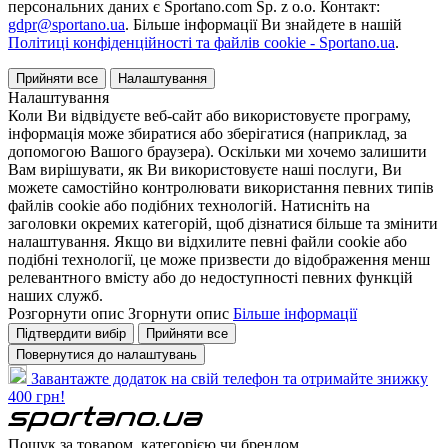
персональних даних є Sportano.com Sp. z o.o. Контакт:
gdpr@sportano.ua
. Більше інформації Ви знайдете в нашій
Політиці конфіденційності та файлів cookie - Sportano.ua
.
Прийняти все
Налаштування
Налаштування
Коли Ви відвідуєте веб-сайт або використовуєте програму,
інформація може збиратися або зберігатися (наприклад, за
допомогою Вашого браузера). Оскільки ми хочемо залишити
Вам вирішувати, як Ви використовуєте наші послуги, Ви
можете самостійно контролювати використання певних типів
файлів cookie або подібних технологій. Натисніть на
заголовки окремих категорій, щоб дізнатися більше та змінити
налаштування. Якщо ви відхилите певні файли cookie або
подібні технології, це може призвести до відображення менш
релевантного вмісту або до недоступності певних функцій
наших служб.
Розгорнути опис
Згорнути опис
Більше інформації
Підтвердити вибір
Прийняти все
Повернутися до налаштувань
Завантажте додаток на свій телефон та отримайте знижку
400 грн!
Пошук за товаром, категорією чи брендом