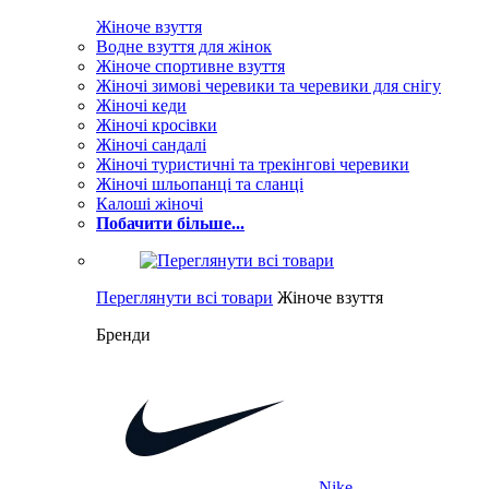
Жіноче взуття
Водне взуття для жінок
Жіноче спортивне взуття
Жіночі зимові черевики та черевики для снігу
Жіночі кеди
Жіночі кросівки
Жіночі сандалі
Жіночі туристичні та трекінгові черевики
Жіночі шльопанці та сланці
Калоші жіночі
Побачити більше...
Переглянути всі товари
Жіноче взуття
Бренди
Nike