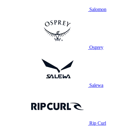
Salomon
Osprey
Salewa
Rip Curl