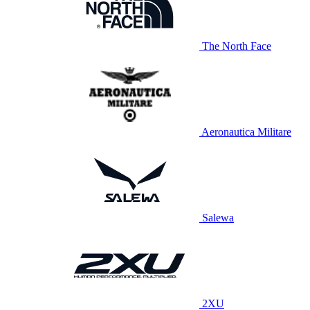
The North Face
Aeronautica Militare
Salewa
2XU