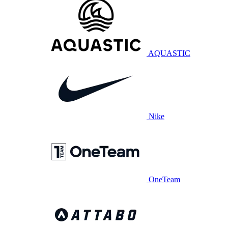
AQUASTIC
Nike
OneTeam