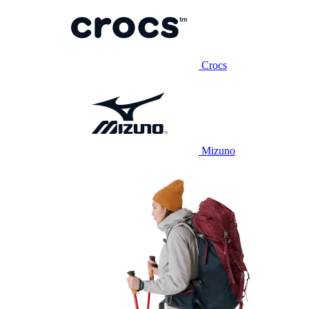
Crocs
Mizuno