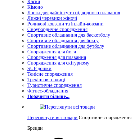
Каски
Кімоно
Ласти для дайвінгу та підводного плавання
Лижні черевики жіночі
Роликові ковзани та інлайн-ковзани
Сноубордичне спорядження
Спортивне обладнання для баскетболу
Спортивне обладнання для боксу
Спортивне обладнання для футболу
Спорядження для йоги
Спорядження для плавання
Спорядження для скітуризму
SUP дошки
Тенісне спорядження
Трекінгові палиці
Туристичне спорядження
Фітнес-обладнання
Побачити більше...
Переглянути всі товари
Спортивне спорядження
Бренди