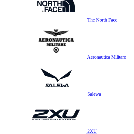
The North Face
Aeronautica Militare
Salewa
2XU