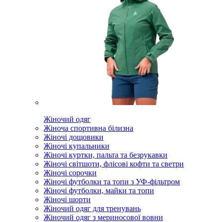
Жіночий одяг
Жіноча спортивна білизна
Жіночі дощовики
Жіночі купальники
Жіночі куртки, пальта та безрукавки
Жіночі світшоти, флісові кофти та светри
Жіночі сорочки
Жіночі футболки та топи з УФ-фільтром
Жіночі футболки, майки та топи
Жіночі шорти
Жіночий одяг для тренувань
Жіночий одяг з мериносової вовни