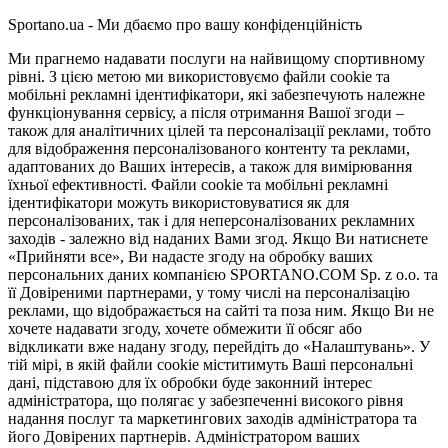
Sportano.ua - Ми дбаємо про вашу конфіденційність
Ми прагнемо надавати послуги на найвищому спортивному
рівні. З цією метою ми використовуємо файли cookie та
мобільні рекламні ідентифікатори, які забезпечують належне
функціонування сервісу, а після отримання Вашої згоди –
також для аналітичних цілей та персоналізації реклами, тобто
для відображення персоналізованого контенту та реклами,
адаптованих до Ваших інтересів, а також для вимірювання
їхньої ефективності. Файли cookie та мобільні рекламні
ідентифікатори можуть використовуватися як для
персоналізованих, так і для неперсоналізованих рекламних
заходів - залежно від наданих Вами згод. Якщо Ви натиснете
«Прийняти все», Ви надасте згоду на обробку ваших
персональних даних компанією SPORTANO.COM Sp. z o.o. та
її Довіреними партнерами, у тому числі на персоналізацію
реклами, що відображається на сайті та поза ним. Якщо Ви не
хочете надавати згоду, хочете обмежити її обсяг або
відкликати вже надану згоду, перейдіть до «Налаштувань». У
тій мірі, в якій файли cookie міститимуть Ваші персональні
дані, підставою для їх обробки буде законний інтерес
адміністратора, що полягає у забезпеченні високого рівня
надання послуг та маркетингових заходів адміністратора та
його Довірених партнерів. Адміністратором ваших