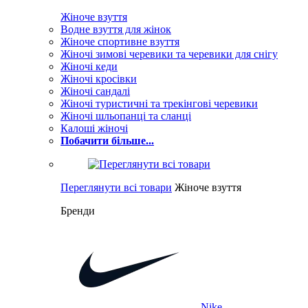
Жіноче взуття
Водне взуття для жінок
Жіноче спортивне взуття
Жіночі зимові черевики та черевики для снігу
Жіночі кеди
Жіночі кросівки
Жіночі сандалі
Жіночі туристичні та трекінгові черевики
Жіночі шльопанці та сланці
Калоші жіночі
Побачити більше...
Переглянути всі товари
Жіноче взуття
Бренди
Nike