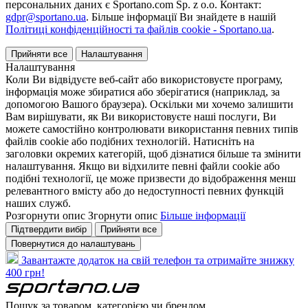
персональних даних є Sportano.com Sp. z o.o. Контакт:
gdpr@sportano.ua
. Більше інформації Ви знайдете в нашій
Політиці конфіденційності та файлів cookie - Sportano.ua
.
Прийняти все
Налаштування
Налаштування
Коли Ви відвідуєте веб-сайт або використовуєте програму,
інформація може збиратися або зберігатися (наприклад, за
допомогою Вашого браузера). Оскільки ми хочемо залишити
Вам вирішувати, як Ви використовуєте наші послуги, Ви
можете самостійно контролювати використання певних типів
файлів cookie або подібних технологій. Натисніть на
заголовки окремих категорій, щоб дізнатися більше та змінити
налаштування. Якщо ви відхилите певні файли cookie або
подібні технології, це може призвести до відображення менш
релевантного вмісту або до недоступності певних функцій
наших служб.
Розгорнути опис
Згорнути опис
Більше інформації
Підтвердити вибір
Прийняти все
Повернутися до налаштувань
Завантажте додаток на свій телефон та отримайте знижку
400 грн!
Пошук за товаром, категорією чи брендом