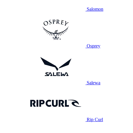
Salomon
Osprey
Salewa
Rip Curl