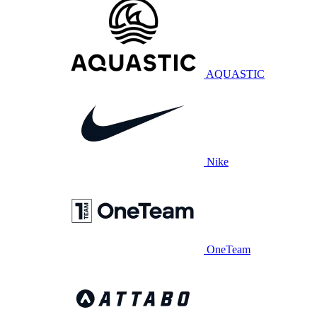
AQUASTIC
Nike
OneTeam