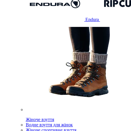
Endura
Жіноче взуття
Водне взуття для жінок
Жіноче спортивне взуття