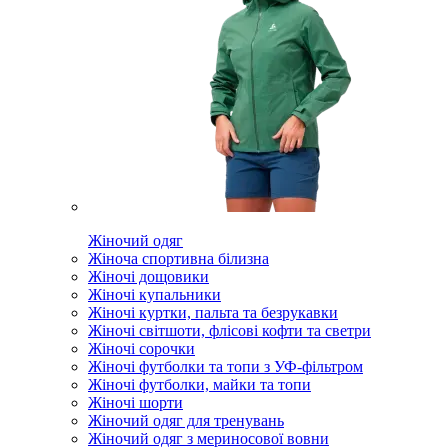
Жіночий одяг
Жіноча спортивна білизна
Жіночі дощовики
Жіночі купальники
Жіночі куртки, пальта та безрукавки
Жіночі світшоти, флісові кофти та светри
Жіночі сорочки
Жіночі футболки та топи з УФ-фільтром
Жіночі футболки, майки та топи
Жіночі шорти
Жіночий одяг для тренувань
Жіночий одяг з мериносової вовни