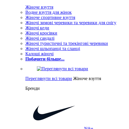
Жіноче взуття
Водне взуття для жінок
Жіноче спортивне взуття
Жіночі зимові черевики та черевики для снігу
Жіночі кеди
Жіночі кросівки
Жіночі сандалі
Жіночі туристичні та трекінгові черевики
Жіночі шльопанці та сланці
Калоші жіночі
Побачити більше...
Переглянути всі товари
Жіноче взуття
Бренди
Nike