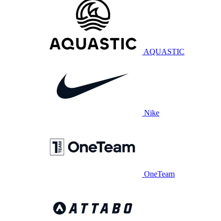
AQUASTIC
Nike
OneTeam