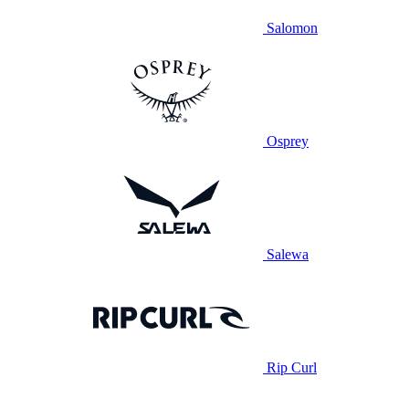
Salomon
Osprey
Salewa
Rip Curl