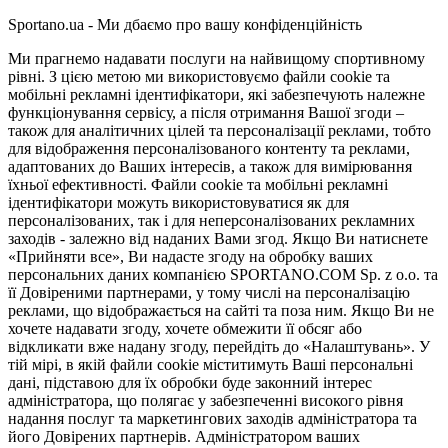
Sportano.ua - Ми дбаємо про вашу конфіденційність
Ми прагнемо надавати послуги на найвищому спортивному
рівні. З цією метою ми використовуємо файли cookie та
мобільні рекламні ідентифікатори, які забезпечують належне
функціонування сервісу, а після отримання Вашої згоди –
також для аналітичних цілей та персоналізації реклами, тобто
для відображення персоналізованого контенту та реклами,
адаптованих до Ваших інтересів, а також для вимірювання
їхньої ефективності. Файли cookie та мобільні рекламні
ідентифікатори можуть використовуватися як для
персоналізованих, так і для неперсоналізованих рекламних
заходів - залежно від наданих Вами згод. Якщо Ви натиснете
«Прийняти все», Ви надасте згоду на обробку ваших
персональних даних компанією SPORTANO.COM Sp. z o.o. та
її Довіреними партнерами, у тому числі на персоналізацію
реклами, що відображається на сайті та поза ним. Якщо Ви не
хочете надавати згоду, хочете обмежити її обсяг або
відкликати вже надану згоду, перейдіть до «Налаштувань». У
тій мірі, в якій файли cookie міститимуть Ваші персональні
дані, підставою для їх обробки буде законний інтерес
адміністратора, що полягає у забезпеченні високого рівня
надання послуг та маркетингових заходів адміністратора та
його Довірених партнерів. Адміністратором ваших