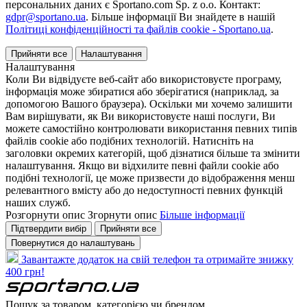
персональних даних є Sportano.com Sp. z o.o. Контакт:
gdpr@sportano.ua
. Більше інформації Ви знайдете в нашій
Політиці конфіденційності та файлів cookie - Sportano.ua
.
Прийняти все
Налаштування
Налаштування
Коли Ви відвідуєте веб-сайт або використовуєте програму,
інформація може збиратися або зберігатися (наприклад, за
допомогою Вашого браузера). Оскільки ми хочемо залишити
Вам вирішувати, як Ви використовуєте наші послуги, Ви
можете самостійно контролювати використання певних типів
файлів cookie або подібних технологій. Натисніть на
заголовки окремих категорій, щоб дізнатися більше та змінити
налаштування. Якщо ви відхилите певні файли cookie або
подібні технології, це може призвести до відображення менш
релевантного вмісту або до недоступності певних функцій
наших служб.
Розгорнути опис
Згорнути опис
Більше інформації
Підтвердити вибір
Прийняти все
Повернутися до налаштувань
Завантажте додаток на свій телефон та отримайте знижку
400 грн!
Пошук за товаром, категорією чи брендом