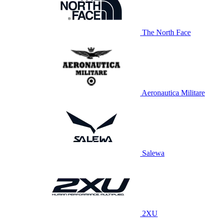
The North Face
Aeronautica Militare
Salewa
2XU