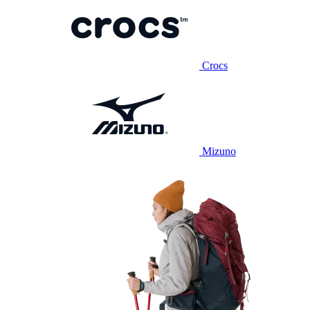
Crocs
Mizuno