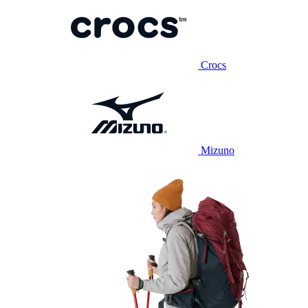
Crocs
Mizuno