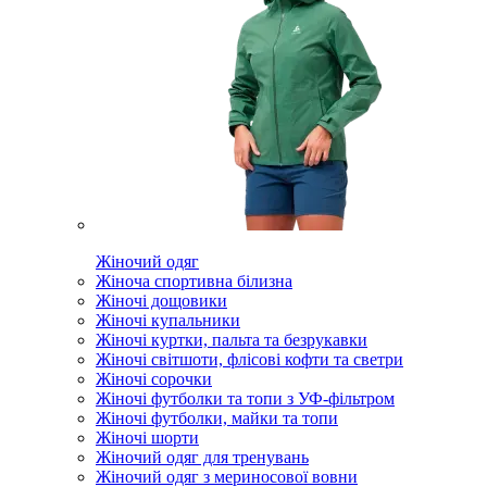
Жіночий одяг
Жіноча спортивна білизна
Жіночі дощовики
Жіночі купальники
Жіночі куртки, пальта та безрукавки
Жіночі світшоти, флісові кофти та светри
Жіночі сорочки
Жіночі футболки та топи з УФ-фільтром
Жіночі футболки, майки та топи
Жіночі шорти
Жіночий одяг для тренувань
Жіночий одяг з мериносової вовни