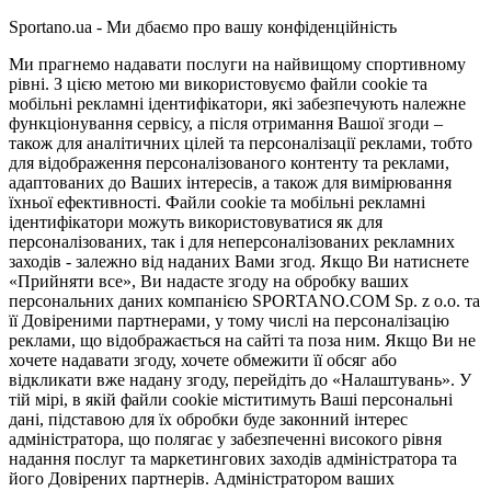
Sportano.ua - Ми дбаємо про вашу конфіденційність
Ми прагнемо надавати послуги на найвищому спортивному
рівні. З цією метою ми використовуємо файли cookie та
мобільні рекламні ідентифікатори, які забезпечують належне
функціонування сервісу, а після отримання Вашої згоди –
також для аналітичних цілей та персоналізації реклами, тобто
для відображення персоналізованого контенту та реклами,
адаптованих до Ваших інтересів, а також для вимірювання
їхньої ефективності. Файли cookie та мобільні рекламні
ідентифікатори можуть використовуватися як для
персоналізованих, так і для неперсоналізованих рекламних
заходів - залежно від наданих Вами згод. Якщо Ви натиснете
«Прийняти все», Ви надасте згоду на обробку ваших
персональних даних компанією SPORTANO.COM Sp. z o.o. та
її Довіреними партнерами, у тому числі на персоналізацію
реклами, що відображається на сайті та поза ним. Якщо Ви не
хочете надавати згоду, хочете обмежити її обсяг або
відкликати вже надану згоду, перейдіть до «Налаштувань». У
тій мірі, в якій файли cookie міститимуть Ваші персональні
дані, підставою для їх обробки буде законний інтерес
адміністратора, що полягає у забезпеченні високого рівня
надання послуг та маркетингових заходів адміністратора та
його Довірених партнерів. Адміністратором ваших