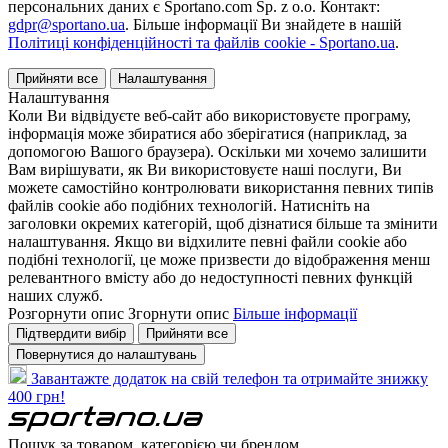
персональних даних є Sportano.com Sp. z o.o. Контакт:
gdpr@sportano.ua
. Більше інформації Ви знайдете в нашій
Політиці конфіденційності та файлів cookie - Sportano.ua
.
Прийняти все
Налаштування
Налаштування
Коли Ви відвідуєте веб-сайт або використовуєте програму,
інформація може збиратися або зберігатися (наприклад, за
допомогою Вашого браузера). Оскільки ми хочемо залишити
Вам вирішувати, як Ви використовуєте наші послуги, Ви
можете самостійно контролювати використання певних типів
файлів cookie або подібних технологій. Натисніть на
заголовки окремих категорій, щоб дізнатися більше та змінити
налаштування. Якщо ви відхилите певні файли cookie або
подібні технології, це може призвести до відображення менш
релевантного вмісту або до недоступності певних функцій
наших служб.
Розгорнути опис
Згорнути опис
Більше інформації
Підтвердити вибір
Прийняти все
Повернутися до налаштувань
Завантажте додаток на свій телефон та отримайте знижку
400 грн!
Пошук за товаром, категорією чи брендом