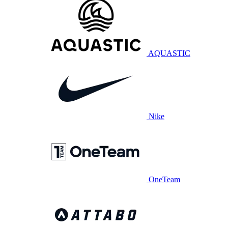
AQUASTIC
Nike
OneTeam