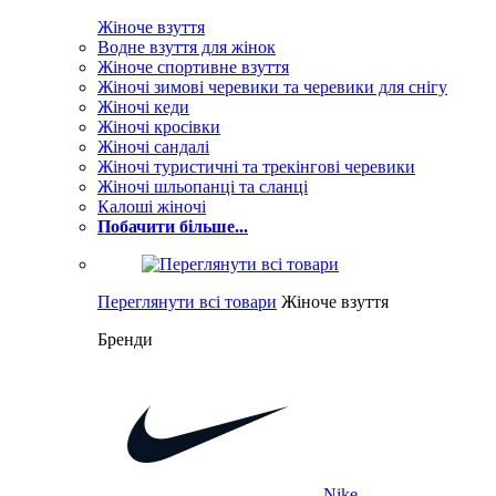
Жіноче взуття
Водне взуття для жінок
Жіноче спортивне взуття
Жіночі зимові черевики та черевики для снігу
Жіночі кеди
Жіночі кросівки
Жіночі сандалі
Жіночі туристичні та трекінгові черевики
Жіночі шльопанці та сланці
Калоші жіночі
Побачити більше...
Переглянути всі товари
Жіноче взуття
Бренди
Nike