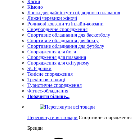
Каски
Кімоно
Ласти для дайвінгу та підводного плавання
Лижні черевики жіночі
Роликові ковзани та інлайн-ковзани
Сноубордичне спорядження
Спортивне обладнання для баскетболу
Спортивне обладнання для боксу
Спортивне обладнання для футболу
Спорядження для йоги
Спорядження для плавання
Спорядження для скітуризму
SUP дошки
Тенісне спорядження
Трекінгові палиці
Туристичне спорядження
Фітнес-обладнання
Побачити більше...
Переглянути всі товари
Спортивне спорядження
Бренди