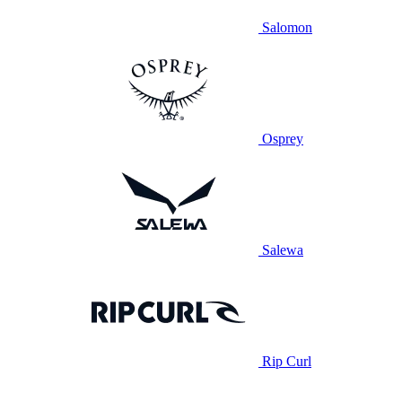
Salomon
Osprey
Salewa
Rip Curl