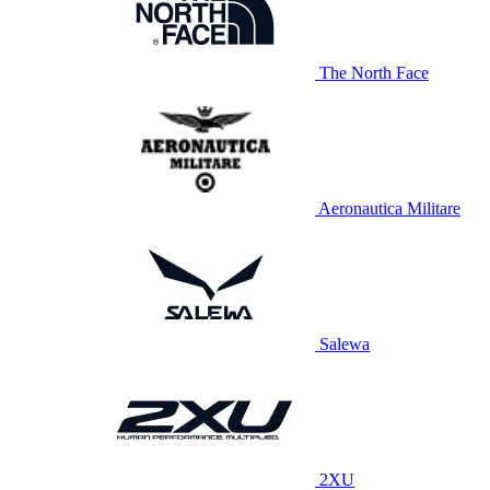
The North Face
Aeronautica Militare
Salewa
2XU