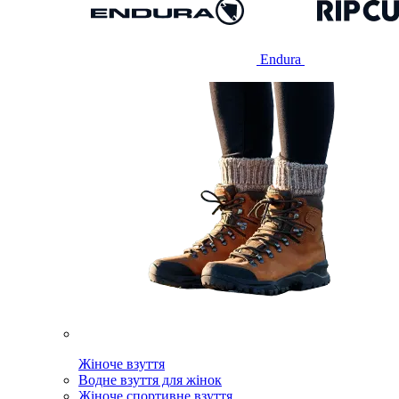
Endura
Жіноче взуття
Водне взуття для жінок
Жіноче спортивне взуття