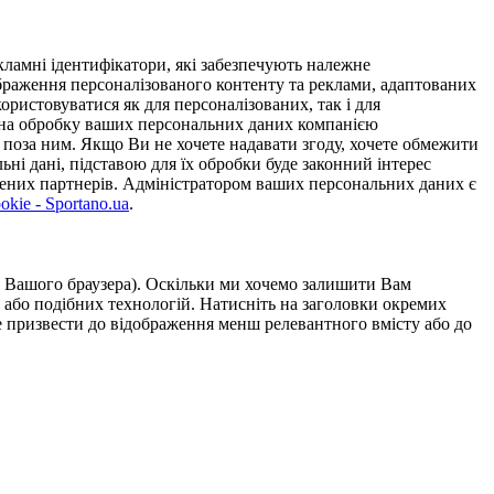
ламні ідентифікатори, які забезпечують належне
дображення персоналізованого контенту та реклами, адаптованих
ористовуватися як для персоналізованих, так і для
у на обробку ваших персональних даних компанією
 поза ним. Якщо Ви не хочете надавати згоду, хочете обмежити
ьні дані, підставою для їх обробки буде законний інтерес
ірених партнерів. Адміністратором ваших персональних даних є
kie - Sportano.ua
.
ою Вашого браузера). Оскільки ми хочемо залишити Вам
 або подібних технологій. Натисніть на заголовки окремих
же призвести до відображення менш релевантного вмісту або до