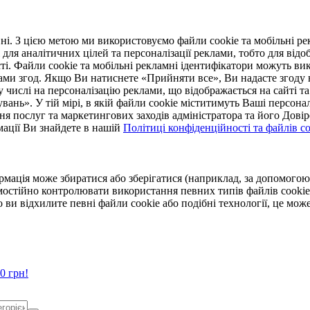
. З цією метою ми використовуємо файли cookie та мобільні рек
 для аналітичних цілей та персоналізації реклами, тобто для ві
ті. Файли cookie та мобільні рекламні ідентифікатори можуть вик
Вами згод. Якщо Ви натиснете «Прийняти все», Ви надасте згод
числі на персоналізацію реклами, що відображається на сайті та
увань». У тій мірі, в якій файли cookie міститимуть Ваші персонал
ння послуг та маркетингових заходів адміністратора та його Дов
мації Ви знайдете в нашій
Політиці конфіденційності та файлів coo
ормація може збиратися або зберігатися (наприклад, за допомог
мостійно контролювати використання певних типів файлів cookie
 ви відхилите певні файли cookie або подібні технології, це мо
0 грн!