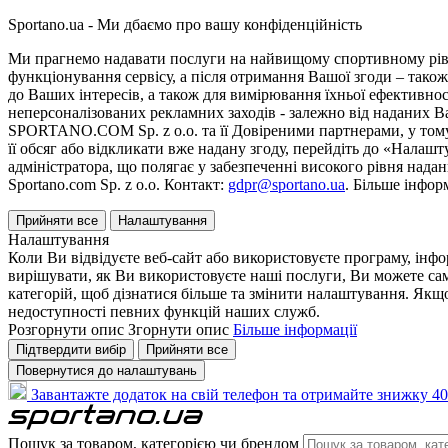
Sportano.ua - Ми дбаємо про вашу конфіденційність
Ми прагнемо надавати послуги на найвищому спортивному рівні
функціонування сервісу, а після отримання Вашої згоди – також
до Ваших інтересів, а також для вимірювання їхньої ефективнос
неперсоналізованих рекламних заходів - залежно від наданих 
SPORTANO.COM Sp. z o.o. та її Довіреними партнерами, у тому 
її обсяг або відкликати вже надану згоду, перейдіть до «Налашт
адміністратора, що полягає у забезпеченні високого рівня нада
Sportano.com Sp. z o.o. Контакт:
gdpr@sportano.ua
. Більше інфор
Прийняти все
Налаштування
Налаштування
Коли Ви відвідуєте веб-сайт або використовуєте програму, інф
вирішувати, як Ви використовуєте наші послуги, Ви можете са
категорій, щоб дізнатися більше та змінити налаштування. Якщо
недоступності певних функцій наших служб.
Розгорнути опис
Згорнути опис
Більше інформації
Підтвердити вибір
Прийняти все
Повернутися до налаштувань
Завантажте додаток на свій телефон та отримайте знижку 40
Пошук за товаром, категорією чи брендом