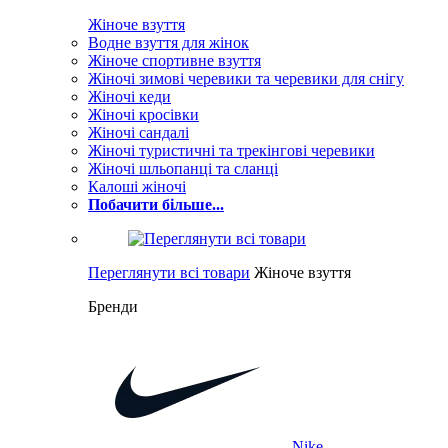
Жіноче взуття
Водне взуття для жінок
Жіноче спортивне взуття
Жіночі зимові черевики та черевики для снігу
Жіночі кеди
Жіночі кросівки
Жіночі сандалі
Жіночі туристичні та трекінгові черевики
Жіночі шльопанці та сланці
Калоші жіночі
Побачити більше...
Переглянути всі товари
Жіноче взуття
Бренди
Nike