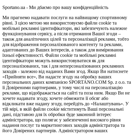
Sportano.ua - Ми дбаємо про вашу конфіденційність
Ми прагнемо надавати послуги на найвищому спортивному
рівні. З цією метою ми використовуємо файли cookie та
мобільні рекламні ідентифікатори, які забезпечують належне
функціонування сервісу, а після отримання Вашої згоди –
також для аналітичних цілей та персоналізації реклами, тобто
для відображення персоналізованого контенту та реклами,
адаптованих до Ваших інтересів, а також для вимірювання
їхньої ефективності. Файли cookie та мобільні рекламні
ідентифікатори можуть використовуватися як для
персоналізованих, так і для неперсоналізованих рекламних
заходів - залежно від наданих Вами згод. Якщо Ви натиснете
«Прийняти все», Ви надасте згоду на обробку ваших
персональних даних компанією SPORTANO.COM Sp. z o.o. та
її Довіреними партнерами, у тому числі на персоналізацію
реклами, що відображається на сайті та поза ним. Якщо Ви не
хочете надавати згоду, хочете обмежити її обсяг або
відкликати вже надану згоду, перейдіть до «Налаштувань». У
тій мірі, в якій файли cookie міститимуть Ваші персональні
дані, підставою для їх обробки буде законний інтерес
адміністратора, що полягає у забезпеченні високого рівня
надання послуг та маркетингових заходів адміністратора та
його Довірених партнерів. Адміністратором ваших