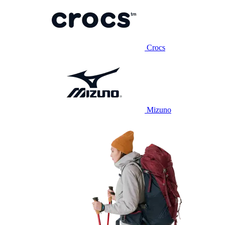
Crocs
Mizuno