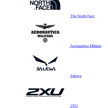
The North Face
Aeronautica Militare
Salewa
2XU