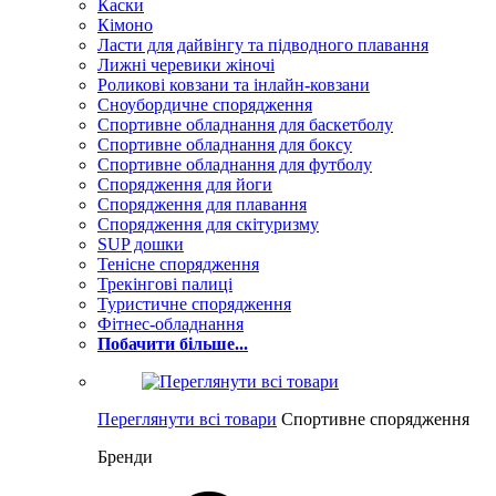
Каски
Кімоно
Ласти для дайвінгу та підводного плавання
Лижні черевики жіночі
Роликові ковзани та інлайн-ковзани
Сноубордичне спорядження
Спортивне обладнання для баскетболу
Спортивне обладнання для боксу
Спортивне обладнання для футболу
Спорядження для йоги
Спорядження для плавання
Спорядження для скітуризму
SUP дошки
Тенісне спорядження
Трекінгові палиці
Туристичне спорядження
Фітнес-обладнання
Побачити більше...
Переглянути всі товари
Спортивне спорядження
Бренди