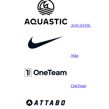
AQUASTIC
Nike
OneTeam