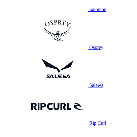
Salomon
Osprey
Salewa
Rip Curl