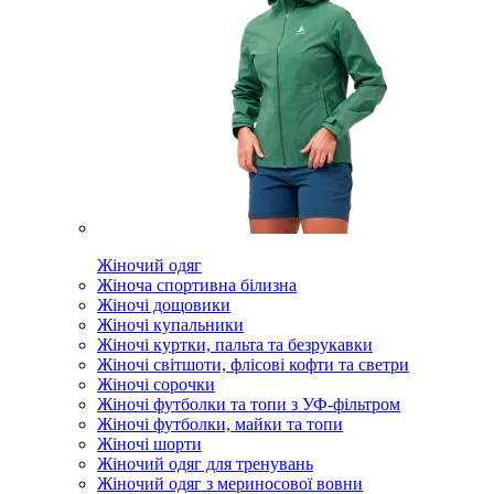
Жіночий одяг
Жіноча спортивна білизна
Жіночі дощовики
Жіночі купальники
Жіночі куртки, пальта та безрукавки
Жіночі світшоти, флісові кофти та светри
Жіночі сорочки
Жіночі футболки та топи з УФ-фільтром
Жіночі футболки, майки та топи
Жіночі шорти
Жіночий одяг для тренувань
Жіночий одяг з мериносової вовни