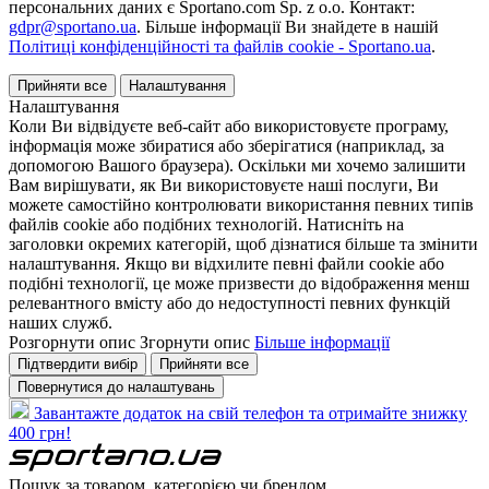
персональних даних є Sportano.com Sp. z o.o. Контакт:
gdpr@sportano.ua
. Більше інформації Ви знайдете в нашій
Політиці конфіденційності та файлів cookie - Sportano.ua
.
Прийняти все
Налаштування
Налаштування
Коли Ви відвідуєте веб-сайт або використовуєте програму,
інформація може збиратися або зберігатися (наприклад, за
допомогою Вашого браузера). Оскільки ми хочемо залишити
Вам вирішувати, як Ви використовуєте наші послуги, Ви
можете самостійно контролювати використання певних типів
файлів cookie або подібних технологій. Натисніть на
заголовки окремих категорій, щоб дізнатися більше та змінити
налаштування. Якщо ви відхилите певні файли cookie або
подібні технології, це може призвести до відображення менш
релевантного вмісту або до недоступності певних функцій
наших служб.
Розгорнути опис
Згорнути опис
Більше інформації
Підтвердити вибір
Прийняти все
Повернутися до налаштувань
Завантажте додаток на свій телефон та отримайте знижку
400 грн!
Пошук за товаром, категорією чи брендом