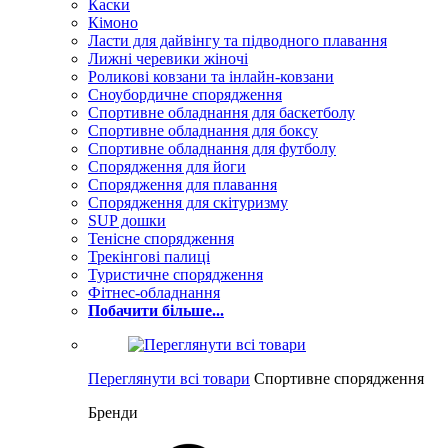
Каски
Кімоно
Ласти для дайвінгу та підводного плавання
Лижні черевики жіночі
Роликові ковзани та інлайн-ковзани
Сноубордичне спорядження
Спортивне обладнання для баскетболу
Спортивне обладнання для боксу
Спортивне обладнання для футболу
Спорядження для йоги
Спорядження для плавання
Спорядження для скітуризму
SUP дошки
Тенісне спорядження
Трекінгові палиці
Туристичне спорядження
Фітнес-обладнання
Побачити більше...
Переглянути всі товари
Спортивне спорядження
Бренди