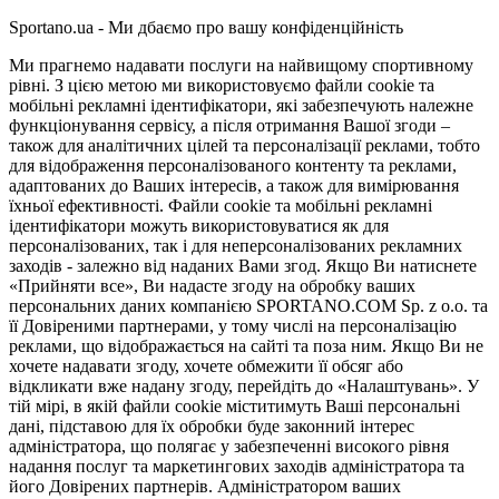
Sportano.ua - Ми дбаємо про вашу конфіденційність
Ми прагнемо надавати послуги на найвищому спортивному
рівні. З цією метою ми використовуємо файли cookie та
мобільні рекламні ідентифікатори, які забезпечують належне
функціонування сервісу, а після отримання Вашої згоди –
також для аналітичних цілей та персоналізації реклами, тобто
для відображення персоналізованого контенту та реклами,
адаптованих до Ваших інтересів, а також для вимірювання
їхньої ефективності. Файли cookie та мобільні рекламні
ідентифікатори можуть використовуватися як для
персоналізованих, так і для неперсоналізованих рекламних
заходів - залежно від наданих Вами згод. Якщо Ви натиснете
«Прийняти все», Ви надасте згоду на обробку ваших
персональних даних компанією SPORTANO.COM Sp. z o.o. та
її Довіреними партнерами, у тому числі на персоналізацію
реклами, що відображається на сайті та поза ним. Якщо Ви не
хочете надавати згоду, хочете обмежити її обсяг або
відкликати вже надану згоду, перейдіть до «Налаштувань». У
тій мірі, в якій файли cookie міститимуть Ваші персональні
дані, підставою для їх обробки буде законний інтерес
адміністратора, що полягає у забезпеченні високого рівня
надання послуг та маркетингових заходів адміністратора та
його Довірених партнерів. Адміністратором ваших