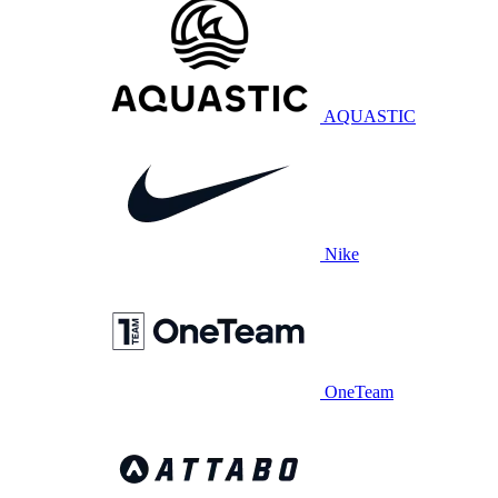
AQUASTIC
Nike
OneTeam