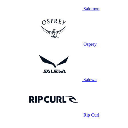
Salomon
Osprey
Salewa
Rip Curl