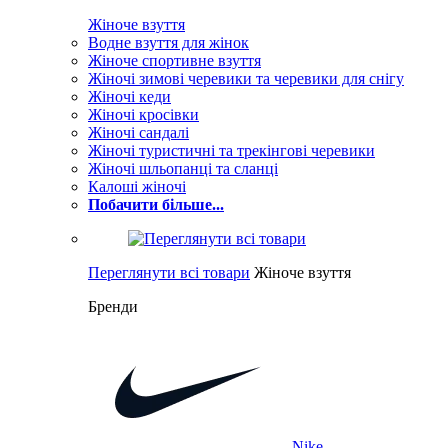
Жіноче взуття
Водне взуття для жінок
Жіноче спортивне взуття
Жіночі зимові черевики та черевики для снігу
Жіночі кеди
Жіночі кросівки
Жіночі сандалі
Жіночі туристичні та трекінгові черевики
Жіночі шльопанці та сланці
Калоші жіночі
Побачити більше...
Переглянути всі товари
Жіноче взуття
Бренди
Nike