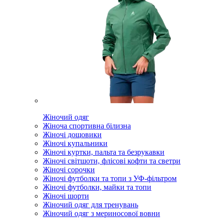
Жіночий одяг
Жіноча спортивна білизна
Жіночі дощовики
Жіночі купальники
Жіночі куртки, пальта та безрукавки
Жіночі світшоти, флісові кофти та светри
Жіночі сорочки
Жіночі футболки та топи з УФ-фільтром
Жіночі футболки, майки та топи
Жіночі шорти
Жіночий одяг для тренувань
Жіночий одяг з мериносової вовни