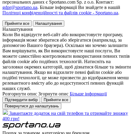
персональних даних є Sportano.com Sp. z o.o. Контакт:
gdpr@sportano.ua
. Більше інформації Ви знайдете в нашій
Політиці конфіденційності та файлів cookie - Sportano.ua
.
Прийняти все
Налаштування
Налаштування
Коли Ви відвідуєте веб-сайт або використовуєте програму,
інформація може збиратися або зберігатися (наприклад, за
допомогою Вашого браузера). Оскільки ми хочемо залишити
Вам вирішувати, як Ви використовуєте наші послуги, Ви
можете самостійно контролювати використання певних типів
файлів cookie або подібних технологій. Натисніть на
заголовки окремих категорій, щоб дізнатися більше та змінити
налаштування. Якщо ви відхилите певні файли cookie або
подібні технології, це може призвести до відображення менш
релевантного вмісту або до недоступності певних функцій
наших служб.
Розгорнути опис
Згорнути опис
Більше інформації
Підтвердити вибір
Прийняти все
Повернутися до налаштувань
Завантажте додаток на свій телефон та отримайте знижку
400 грн!
Пошук за товаром, категорією чи брендом