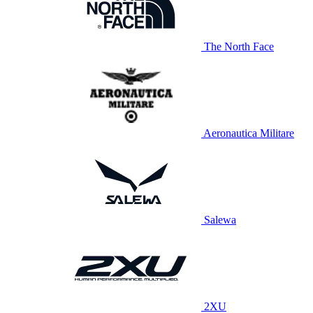
The North Face
Aeronautica Militare
Salewa
2XU