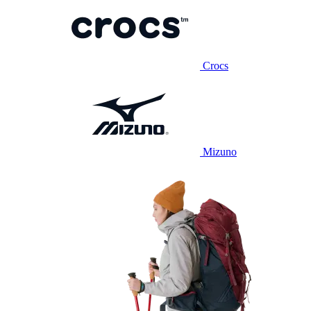
Crocs
Mizuno