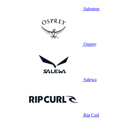
Salomon
Osprey
Salewa
Rip Curl