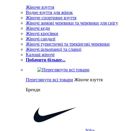
Жіноче взуття
Водне взуття для жінок
Жіноче спортивне взуття
Жіночі зимові черевики та черевики для снігу
Жіночі кеди
Жіночі кросівки
Жіночі сандалі
Жіночі туристичні та трекінгові черевики
Жіночі шльопанці та сланці
Калоші жіночі
Побачити більше...
Переглянути всі товари
Жіноче взуття
Бренди
Nike