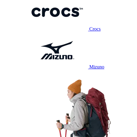
Crocs
Mizuno