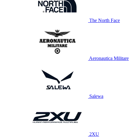
The North Face
Aeronautica Militare
Salewa
2XU