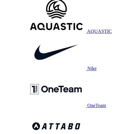
AQUASTIC
Nike
OneTeam