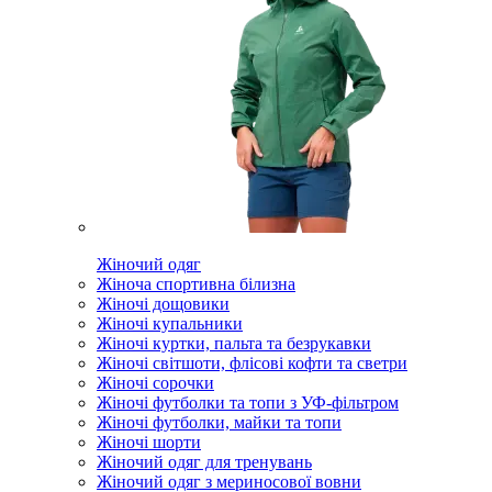
Жіночий одяг
Жіноча спортивна білизна
Жіночі дощовики
Жіночі купальники
Жіночі куртки, пальта та безрукавки
Жіночі світшоти, флісові кофти та светри
Жіночі сорочки
Жіночі футболки та топи з УФ-фільтром
Жіночі футболки, майки та топи
Жіночі шорти
Жіночий одяг для тренувань
Жіночий одяг з мериносової вовни