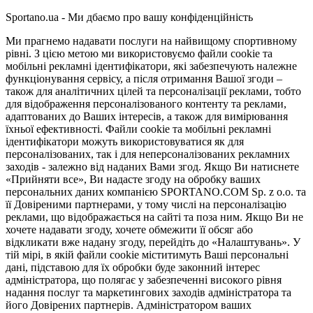
Sportano.ua - Ми дбаємо про вашу конфіденційність
Ми прагнемо надавати послуги на найвищому спортивному
рівні. З цією метою ми використовуємо файли cookie та
мобільні рекламні ідентифікатори, які забезпечують належне
функціонування сервісу, а після отримання Вашої згоди –
також для аналітичних цілей та персоналізації реклами, тобто
для відображення персоналізованого контенту та реклами,
адаптованих до Ваших інтересів, а також для вимірювання
їхньої ефективності. Файли cookie та мобільні рекламні
ідентифікатори можуть використовуватися як для
персоналізованих, так і для неперсоналізованих рекламних
заходів - залежно від наданих Вами згод. Якщо Ви натиснете
«Прийняти все», Ви надасте згоду на обробку ваших
персональних даних компанією SPORTANO.COM Sp. z o.o. та
її Довіреними партнерами, у тому числі на персоналізацію
реклами, що відображається на сайті та поза ним. Якщо Ви не
хочете надавати згоду, хочете обмежити її обсяг або
відкликати вже надану згоду, перейдіть до «Налаштувань». У
тій мірі, в якій файли cookie міститимуть Ваші персональні
дані, підставою для їх обробки буде законний інтерес
адміністратора, що полягає у забезпеченні високого рівня
надання послуг та маркетингових заходів адміністратора та
його Довірених партнерів. Адміністратором ваших