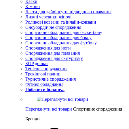
Каски
Кімоно
Ласти для дайвінгу та підводного плавання
Лижні черевики жіночі
Роликові ковзани та інлайн-ковзани
Сноубордичне спорядження
Спортивне обладнання для баскетболу
Спортивне обладнання для боксу
Спортивне обладнання для футболу
Спорядження для йоги
Спорядження для плавання
Спорядження для скітуризму
SUP дошки
Тенісне спорядження
Трекінгові палиці
Туристичне спорядження
Фітнес-обладнання
Побачити більше...
Переглянути всі товари
Спортивне спорядження
Бренди