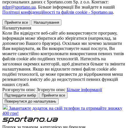
персональних даних є Sportano.com Sp. z o.o. Контакт:
gdpr@sportano.ua
. Більше інформації Ви знайдете в нашій
Політиці конфіденційності та файлів cookie - Sportano.ua
.
Прийняти все
Налаштування
Налаштування
Коли Ви відвідуєте веб-сайт або використовуєте програму,
інформація може збиратися або зберігатися (наприклад, за
допомогою Вашого браузера). Оскільки ми хочемо залишити
Вам вирішувати, як Ви використовуєте наші послуги, Ви
можете самостійно контролювати використання певних типів
файлів cookie або подібних технологій. Натисніть на
заголовки окремих категорій, щоб дізнатися більше та змінити
налаштування. Якщо ви відхилите певні файли cookie або
подібні технології, це може призвести до відображення менш
релевантного вмісту або до недоступності певних функцій
наших служб.
Розгорнути опис
Згорнути опис
Більше інформації
Підтвердити вибір
Прийняти все
Повернутися до налаштувань
Завантажте додаток на свій телефон та отримайте знижку
400 грн!
Пошук за товаром, категорією чи брендом