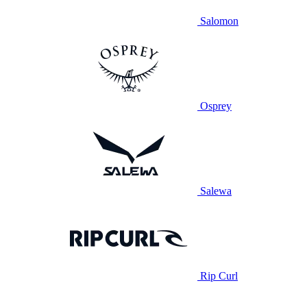
Salomon
Osprey
Salewa
Rip Curl