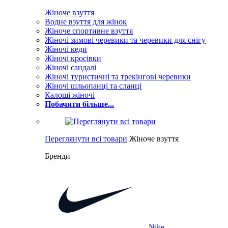
Жіноче взуття
Водне взуття для жінок
Жіноче спортивне взуття
Жіночі зимові черевики та черевики для снігу
Жіночі кеди
Жіночі кросівки
Жіночі сандалі
Жіночі туристичні та трекінгові черевики
Жіночі шльопанці та сланці
Калоші жіночі
Побачити більше...
Переглянути всі товари
Жіноче взуття
Бренди
Nike