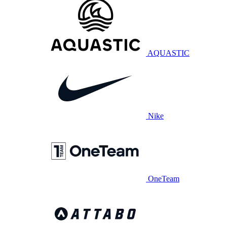
AQUASTIC
Nike
OneTeam