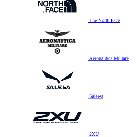
The North Face
Aeronautica Militare
Salewa
2XU