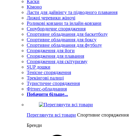
Каски
Кімоно
Ласти для дайвінгу та підводного плавання
Лижні черевики жіночі
Роликові ковзани та інлайн-ковзани
Сноубордичне спорядження
Спортивне обладнання для баскетболу
Спортивне обладнання для боксу
Спортивне обладнання для футболу
Спорядження для йоги
Спорядження для плавання
Спорядження для скітуризму
SUP дошки
Тенісне спорядження
Трекінгові палиці
Туристичне спорядження
Фітнес-обладнання
Побачити більше...
Переглянути всі товари
Спортивне спорядження
Бренди