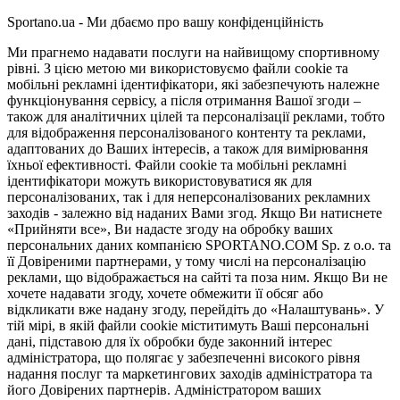
Sportano.ua - Ми дбаємо про вашу конфіденційність
Ми прагнемо надавати послуги на найвищому спортивному
рівні. З цією метою ми використовуємо файли cookie та
мобільні рекламні ідентифікатори, які забезпечують належне
функціонування сервісу, а після отримання Вашої згоди –
також для аналітичних цілей та персоналізації реклами, тобто
для відображення персоналізованого контенту та реклами,
адаптованих до Ваших інтересів, а також для вимірювання
їхньої ефективності. Файли cookie та мобільні рекламні
ідентифікатори можуть використовуватися як для
персоналізованих, так і для неперсоналізованих рекламних
заходів - залежно від наданих Вами згод. Якщо Ви натиснете
«Прийняти все», Ви надасте згоду на обробку ваших
персональних даних компанією SPORTANO.COM Sp. z o.o. та
її Довіреними партнерами, у тому числі на персоналізацію
реклами, що відображається на сайті та поза ним. Якщо Ви не
хочете надавати згоду, хочете обмежити її обсяг або
відкликати вже надану згоду, перейдіть до «Налаштувань». У
тій мірі, в якій файли cookie міститимуть Ваші персональні
дані, підставою для їх обробки буде законний інтерес
адміністратора, що полягає у забезпеченні високого рівня
надання послуг та маркетингових заходів адміністратора та
його Довірених партнерів. Адміністратором ваших