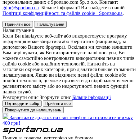
персональних даних є Sportano.com Sp. z o.o. Контакт:
gdpr@sportano.ua
. Більше інформації Ви знайдете в нашій
Політиці конфіденційності та файлів cookie - Sportano.ua
.
Прийняти все
Налаштування
Налаштування
Коли Ви відвідуєте веб-сайт або використовуєте програму,
інформація може збиратися або зберігатися (наприклад, за
допомогою Вашого браузера). Оскільки ми хочемо залишити
Вам вирішувати, як Ви використовуєте наші послуги, Ви
можете самостійно контролювати використання певних типів
файлів cookie або подібних технологій. Натисніть на
заголовки окремих категорій, щоб дізнатися більше та змінити
налаштування. Якщо ви відхилите певні файли cookie або
подібні технології, це може призвести до відображення менш
релевантного вмісту або до недоступності певних функцій
наших служб.
Розгорнути опис
Згорнути опис
Більше інформації
Підтвердити вибір
Прийняти все
Повернутися до налаштувань
Завантажте додаток на свій телефон та отримайте знижку
400 грн!
Пошук за товаром, категорією чи брендом