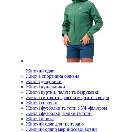
Жіночий одяг
Жіноча спортивна білизна
Жіночі дощовики
Жіночі купальники
Жіночі куртки, пальта та безрукавки
Жіночі світшоти, флісові кофти та светри
Жіночі сорочки
Жіночі футболки та топи з УФ-фільтром
Жіночі футболки, майки та топи
Жіночі шорти
Жіночий одяг для тренувань
Жіночий одяг з мериносової вовни