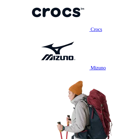
Crocs
Mizuno