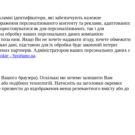
ламні ідентифікатори, які забезпечують належне
дображення персоналізованого контенту та реклами, адаптованих
ористовуватися як для персоналізованих, так і для
у на обробку ваших персональних даних компанією
 поза ним. Якщо Ви не хочете надавати згоду, хочете обмежити
ьні дані, підставою для їх обробки буде законний інтерес
ірених партнерів. Адміністратором ваших персональних даних є
kie - Sportano.ua
.
ою Вашого браузера). Оскільки ми хочемо залишити Вам
 або подібних технологій. Натисніть на заголовки окремих
же призвести до відображення менш релевантного вмісту або до