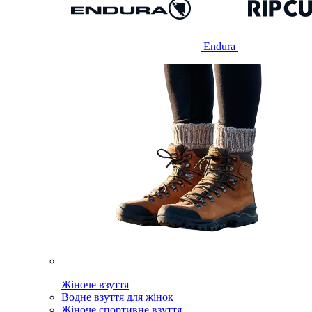
Endura
Жіноче взуття
Водне взуття для жінок
Жіноче спортивне взуття