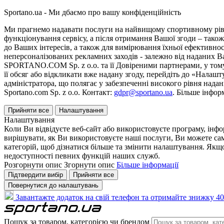
Sportano.ua - Ми дбаємо про вашу конфіденційність
Ми прагнемо надавати послуги на найвищому спортивному рівні
функціонування сервісу, а після отримання Вашої згоди – також
до Ваших інтересів, а також для вимірювання їхньої ефективнос
неперсоналізованих рекламних заходів - залежно від наданих 
SPORTANO.COM Sp. z o.o. та її Довіреними партнерами, у тому 
її обсяг або відкликати вже надану згоду, перейдіть до «Налашт
адміністратора, що полягає у забезпеченні високого рівня нада
Sportano.com Sp. z o.o. Контакт:
gdpr@sportano.ua
. Більше інфор
Прийняти все
Налаштування
Налаштування
Коли Ви відвідуєте веб-сайт або використовуєте програму, інф
вирішувати, як Ви використовуєте наші послуги, Ви можете са
категорій, щоб дізнатися більше та змінити налаштування. Якщо
недоступності певних функцій наших служб.
Розгорнути опис
Згорнути опис
Більше інформації
Підтвердити вибір
Прийняти все
Повернутися до налаштувань
Завантажте додаток на свій телефон та отримайте знижку 40
Пошук за товаром, категорією чи брендом