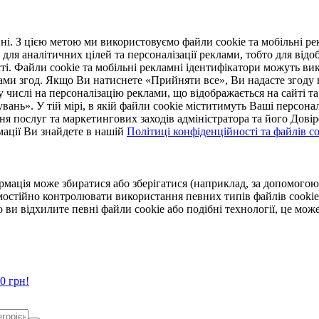
. З цією метою ми використовуємо файли cookie та мобільні рек
 для аналітичних цілей та персоналізації реклами, тобто для ві
ті. Файли cookie та мобільні рекламні ідентифікатори можуть вик
Вами згод. Якщо Ви натиснете «Прийняти все», Ви надасте згод
числі на персоналізацію реклами, що відображається на сайті та
увань». У тій мірі, в якій файли cookie міститимуть Ваші персонал
ння послуг та маркетингових заходів адміністратора та його Дов
мації Ви знайдете в нашій
Політиці конфіденційності та файлів coo
ормація може збиратися або зберігатися (наприклад, за допомог
мостійно контролювати використання певних типів файлів cookie
 ви відхилите певні файли cookie або подібні технології, це мо
0 грн!