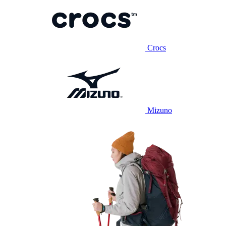
Crocs
Mizuno