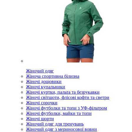
Жіночий одяг
Жіноча спортивна білизна
Жіночі дощовики
Жіночі купальники
Жіночі куртки, пальта та безрукавки
Жіночі світшоти, флісові кофти та светри
Жіночі сорочки
Жіночі футболки та топи з УФ-фільтром
Жіночі футболки, майки та топи
Жіночі шорти
Жіночий одяг для тренувань
Жіночий одяг з мериносової вовни