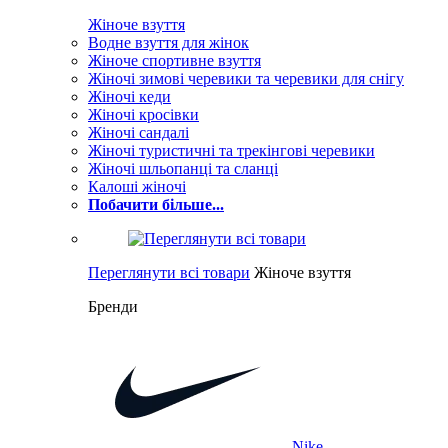
Жіноче взуття
Водне взуття для жінок
Жіноче спортивне взуття
Жіночі зимові черевики та черевики для снігу
Жіночі кеди
Жіночі кросівки
Жіночі сандалі
Жіночі туристичні та трекінгові черевики
Жіночі шльопанці та сланці
Калоші жіночі
Побачити більше...
Переглянути всі товари
Жіноче взуття
Бренди
Nike