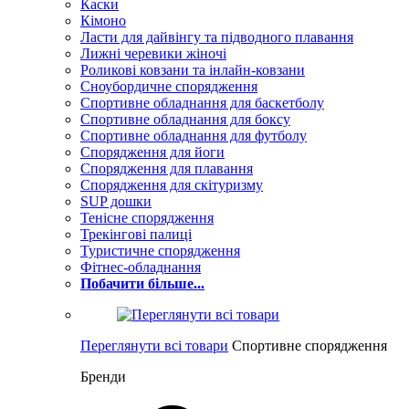
Каски
Кімоно
Ласти для дайвінгу та підводного плавання
Лижні черевики жіночі
Роликові ковзани та інлайн-ковзани
Сноубордичне спорядження
Спортивне обладнання для баскетболу
Спортивне обладнання для боксу
Спортивне обладнання для футболу
Спорядження для йоги
Спорядження для плавання
Спорядження для скітуризму
SUP дошки
Тенісне спорядження
Трекінгові палиці
Туристичне спорядження
Фітнес-обладнання
Побачити більше...
Переглянути всі товари
Спортивне спорядження
Бренди