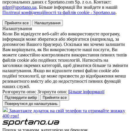
персональних даних є Sportano.com Sp. z o.o. Контакт:
gdpr@sportano.ua
. Більше інформації Ви знайдете в нашій
Політиці конфіденційності та файлів cookie - Sportano.ua
.
Прийняти все
Налаштування
Налаштування
Коли Ви відвідуєте веб-сайт або використовуєте програму,
інформація може збиратися або зберігатися (наприклад, за
допомогою Вашого браузера). Оскільки ми хочемо залишити
Вам вирішувати, як Ви використовуєте наші послуги, Ви
можете самостійно контролювати використання певних типів
файлів cookie або подібних технологій. Натисніть на
заголовки окремих категорій, щоб дізнатися більше та змінити
налаштування. Якщо ви відхилите певні файли cookie або
подібні технології, це може призвести до відображення менш
релевантного вмісту або до недоступності певних функцій
наших служб.
Розгорнути опис
Згорнути опис
Більше інформації
Підтвердити вибір
Прийняти все
Повернутися до налаштувань
Завантажте додаток на свій телефон та отримайте знижку
400 грн!
Пошук за товаром, категорією чи брендом