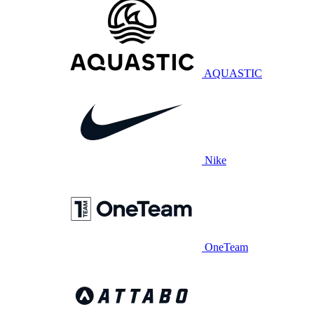
AQUASTIC
Nike
OneTeam