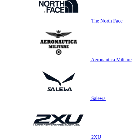
The North Face
Aeronautica Militare
Salewa
2XU