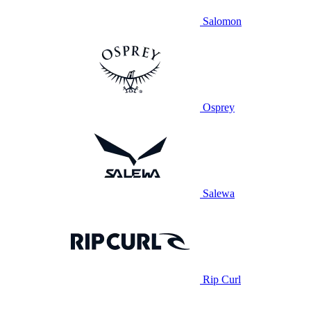
Salomon
Osprey
Salewa
Rip Curl