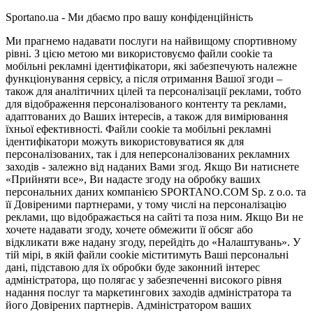
Sportano.ua - Ми дбаємо про вашу конфіденційність
Ми прагнемо надавати послуги на найвищому спортивному
рівні. З цією метою ми використовуємо файли cookie та
мобільні рекламні ідентифікатори, які забезпечують належне
функціонування сервісу, а після отримання Вашої згоди –
також для аналітичних цілей та персоналізації реклами, тобто
для відображення персоналізованого контенту та реклами,
адаптованих до Ваших інтересів, а також для вимірювання
їхньої ефективності. Файли cookie та мобільні рекламні
ідентифікатори можуть використовуватися як для
персоналізованих, так і для неперсоналізованих рекламних
заходів - залежно від наданих Вами згод. Якщо Ви натиснете
«Прийняти все», Ви надасте згоду на обробку ваших
персональних даних компанією SPORTANO.COM Sp. z o.o. та
її Довіреними партнерами, у тому числі на персоналізацію
реклами, що відображається на сайті та поза ним. Якщо Ви не
хочете надавати згоду, хочете обмежити її обсяг або
відкликати вже надану згоду, перейдіть до «Налаштувань». У
тій мірі, в якій файли cookie міститимуть Ваші персональні
дані, підставою для їх обробки буде законний інтерес
адміністратора, що полягає у забезпеченні високого рівня
надання послуг та маркетингових заходів адміністратора та
його Довірених партнерів. Адміністратором ваших